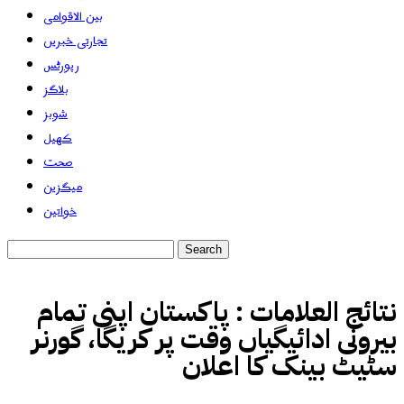
بین الاقوامی
تجارتی خبریں
رپورٹس
بلاگز
شوبز
کھیل
صحت
میگزین
خواتین
نتائج العلامات :
پاکستان اپنی تمام
بیرونی ادائیگیاں وقت پر کریگا، گورنر
سٹیٹ بینک کا اعلان