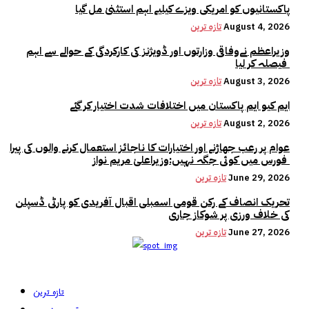
پاکستانیوں کو امریکی ویزے کیلیے اہم استثنیٰ مل گیا
August 4, 2026
تازہ ترین
وزیراعظم نےوفاقی وزارتوں اور ڈویژنز کی کارکردگی کے حوالے سے اہم
فیصلہ کر لیا
August 3, 2026
تازہ ترین
ایم کیو ایم پاکستان میں اختلافات شدت اختیار کر گئے
August 2, 2026
تازہ ترین
عوام پر رعب جھاڑنے اور اختیارات کا ناجائز استعمال کرنے والوں کی پیرا
فورس میں کوئی جگہ نہیں:وزیراعلیٰ مریم نواز
June 29, 2026
تازہ ترین
تحریک انصاف کے رکن قومی اسمبلی اقبال آفریدی کو پارٹی ڈسپلن
کی خلاف ورزی پر شوکاز جاری
June 27, 2026
تازہ ترین
تازہ ترین