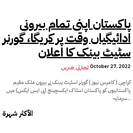
پاکستان اپنی تمام بیرونی
ادائیگیاں وقت پر کریگا، گورنر
سٹیٹ بینک کا اعلان
October 27, 2022
تجارتی خبریں
کراچی ( کامرس نیوز ) گورنر اسٹیٹ بینک نے بیرون ملک مقیم
پاکستانیوں کو پاکستان اسٹاک ایکسچینج (پی ایس ایکس) میں
سرمایہ...
الأكثر شهرة