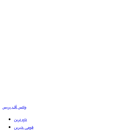
وائس آف پریس
تازہ ترین
قومی خبریں