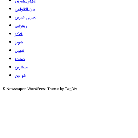
قومی خبریں
بین الاقوامی
تجارتی خبریں
رپورٹس
بلاگز
شوبز
کھیل
صحت
میگزین
خواتین
© Newspaper WordPress Theme by TagDiv