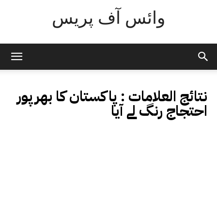
وائس آف پریس
نتائج العلامات :
پاکستان کا بھرپور
احتجاج رنگ لے آیا