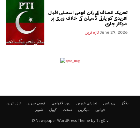
تحریک انصاف کے رکن قومی اسمبلی اقبال
آفریدی کو پارٹی ڈسپلن کی خلاف ورزی پر
شوکاز جاری
June 27, 2026
تازہ ترین
بلاگز
رپورٹس
تجارتی خبریں
بین الاقوامی
قومی خبریں
تازہ ترین
خواتین
میگزین
صحت
کھیل
شوبز
© Newspaper WordPress Theme by TagDiv