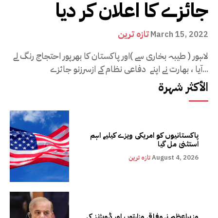
جائزے کا اعلان کر دیا
تازہ ترین
March 15, 2022
لاہور ( طیبہ بخاری سے )اور پاکستان کا بھرپور احتجاج رنگ لے
آیا ، بھارت نے اپنے دفاعی نظام کے ازسرزنو جائزے...
الأكثر شهرة
پاکستانیوں کو امریکی ویزے کیلیے اہم
استثنیٰ مل گیا
August 4, 2026
تازہ ترین
وزیراعظم نےوفاقی وزارتوں اور ڈویژنز کی