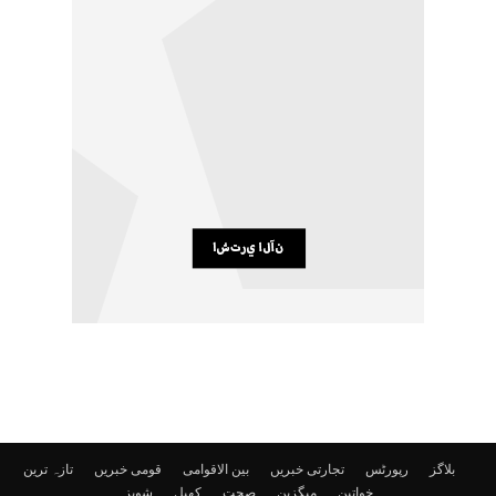
بلاگز
رپورٹس
تجارتی خبریں
بین الاقوامی
قومی خبریں
تازہ ترین
خواتین
میگزین
صحت
کھیل
شوبز