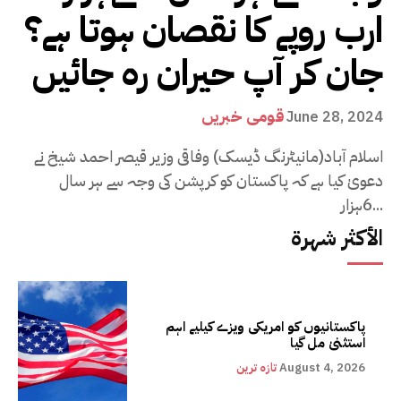
ارب روپے کا نقصان ہوتا ہے؟
جان کر آپ حیران رہ جائیں
قومی خبریں
June 28, 2024
اسلام آباد(مانیٹرنگ ڈیسک) وفاقی وزیر قیصر احمد شیخ نے
دعویٰ کیا ہے کہ پاکستان کو کرپشن کی وجہ سے ہر سال
6ہزار...
الأكثر شهرة
پاکستانیوں کو امریکی ویزے کیلیے اہم
استثنیٰ مل گیا
August 4, 2026
تازہ ترین