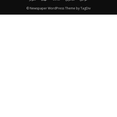
© Newspaper WordPress Theme by TagDiv