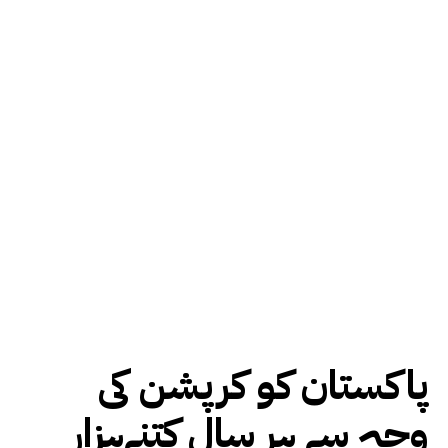
پاکستان کو کرپشن کی
وجہ سے ہر سال کتنےہزار