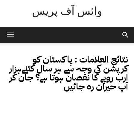
وائس آف پریس
نتائج العلامات :
پاکستان کو
کرپشن کی وجہ سے ہر سال کتنےہزار
ارب روپے کا نقصان ہوتا ہے؟ جان کر
آپ حیران رہ جائیں