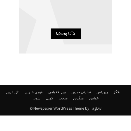
بلاگز
رپورٹس
تجارتی خبریں
بین الاقوامی
قومی خبریں
تازہ ترین
خواتین
میگزین
صحت
کھیل
شوبز
© Newspaper WordPress Theme by TagDiv