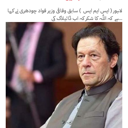
لاہور ( ایس ایم ایس ) سابق وفاقی وزیر فواد چودھری نے کہا
ہے کہ اللّٰہ کا شکر کہ اب ڈائیلاگ کی...