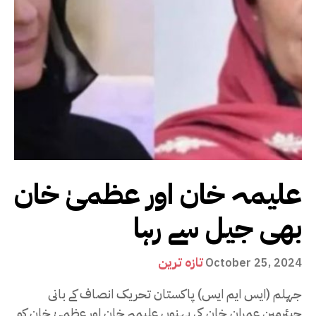
علیمہ خان اور عظمیٰ خان
بھی جیل سے رہا
تازہ ترین
October 25, 2024
جہلم (ایس ایم ایس) پاکستان تحریک انصاف کے بانی
چیئرمین عمران خان کی بہنوں علیمہ خان اور عظمیٰ خان کو