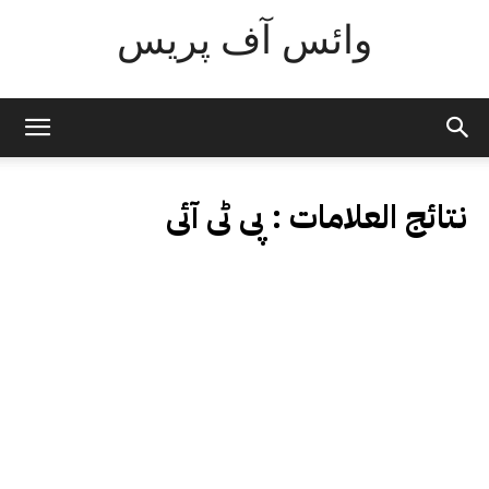
وائس آف پریس
نتائج العلامات :
پی ٹی آئی