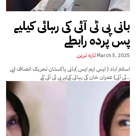
بانی پی ٹی آئی کی رہائی کیلیے
پس پردہ رابطے
تازہ ترین
March 5, 2025
اسلام آباد ( ایس ایم ایس )بانی پاکستان تحریک انصاف (پی
ٹی آئی) عمران خان کی رہائی کےلیے پی ٹی آئی کے...