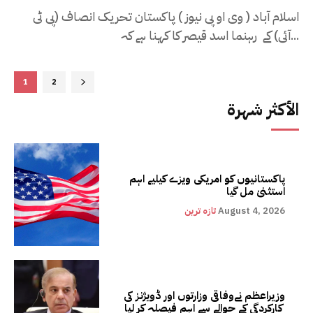
اسلام آباد ( وی او پی نیوز ) پاکستان تحریک انصاف (پی ٹی
آئی) کے رہنما اسد قیصر کا کہنا ہے کہ...
1
2
الأكثر شهرة
پاکستانیوں کو امریکی ویزے کیلیے اہم
استثنیٰ مل گیا
August 4, 2026
تازہ ترین
وزیراعظم نےوفاقی وزارتوں اور ڈویژنز کی
کارکردگی کے حوالے سے اہم فیصلہ کر لیا