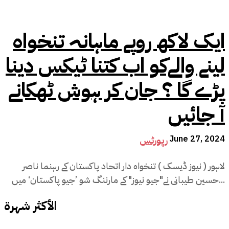
ایک لاکھ روپے ماہانہ تنخواہ
لینے والےکو اب کتنا ٹیکس دینا
پڑے گا ؟ جان کر ہوش ٹھکانے
آ جائیں
June 27, 2024
رپورٹس
لاہور ( نیوز ڈیسک ) تنخواہ دار اتحاد پاکستان کے رہنما ناصر
حسین طیبانی نے"جیو نیوز" کے مارننگ شو ’جیو پاکستان‘ میں...
الأكثر شهرة