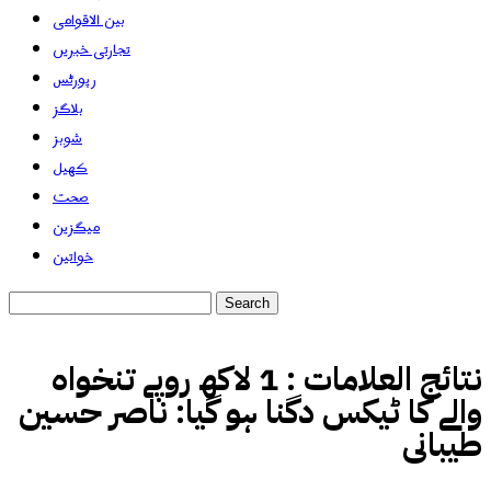
بین الاقوامی
تجارتی خبریں
رپورٹس
بلاگز
شوبز
کھیل
صحت
میگزین
خواتین
نتائج العلامات :
1 لاکھ روپے تنخواہ
والے کا ٹیکس دگنا ہو گیا: ناصر حسین
طیبانی