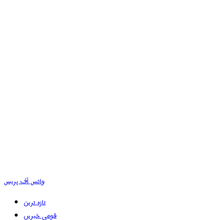
وائس آف پریس
تازہ ترین
قومی خبریں