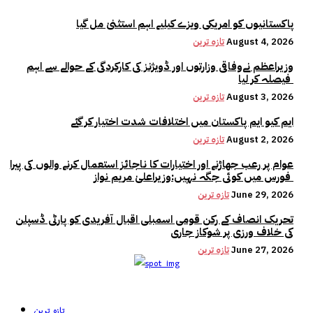
پاکستانیوں کو امریکی ویزے کیلیے اہم استثنیٰ مل گیا
August 4, 2026
تازہ ترین
وزیراعظم نےوفاقی وزارتوں اور ڈویژنز کی کارکردگی کے حوالے سے اہم
فیصلہ کر لیا
August 3, 2026
تازہ ترین
ایم کیو ایم پاکستان میں اختلافات شدت اختیار کر گئے
August 2, 2026
تازہ ترین
عوام پر رعب جھاڑنے اور اختیارات کا ناجائز استعمال کرنے والوں کی پیرا
فورس میں کوئی جگہ نہیں:وزیراعلیٰ مریم نواز
June 29, 2026
تازہ ترین
تحریک انصاف کے رکن قومی اسمبلی اقبال آفریدی کو پارٹی ڈسپلن
کی خلاف ورزی پر شوکاز جاری
June 27, 2026
تازہ ترین
تازہ ترین