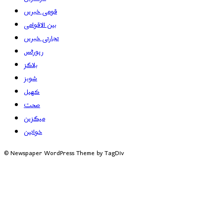
قومی خبریں
بین الاقوامی
تجارتی خبریں
رپورٹس
بلاگز
شوبز
کھیل
صحت
میگزین
خواتین
© Newspaper WordPress Theme by TagDiv