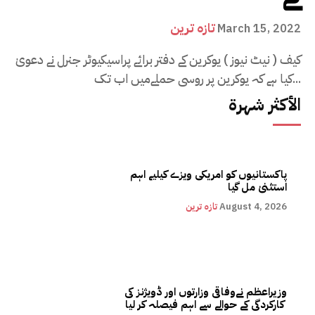
تازہ ترین
March 15, 2022
کیف ( نیٹ نیوز ) یوکرین کے دفتر برائے پراسیکیوٹر جنرل نے دعویٰ
کیا ہے کہ یوکرین پر روسی حملےمیں اب تک...
الأكثر شهرة
پاکستانیوں کو امریکی ویزے کیلیے اہم
استثنیٰ مل گیا
August 4, 2026
تازہ ترین
وزیراعظم نےوفاقی وزارتوں اور ڈویژنز کی
کارکردگی کے حوالے سے اہم فیصلہ کر لیا