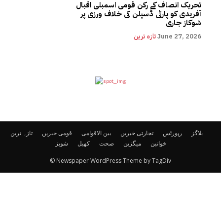
تحریک انصاف کے رکن قومی اسمبلی اقبال
آفریدی کو پارٹی ڈسپلن کی خلاف ورزی پر
شوکاز جاری
June 27, 2026
تازہ ترین
بلاگز
رپورٹس
تجارتی خبریں
بین الاقوامی
قومی خبریں
تازہ ترین
خواتین
میگزین
صحت
کھیل
شوبز
© Newspaper WordPress Theme by TagDiv