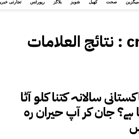
میگزین
صحت
کھیل
شوبز
بلاگز
رپورٹس
تجارتی خبری
c
نتائج العلامات :
کستانی سالانہ کتنا کلو آٹا
 ہے؟ جان کر آپ حیران رہ
ں