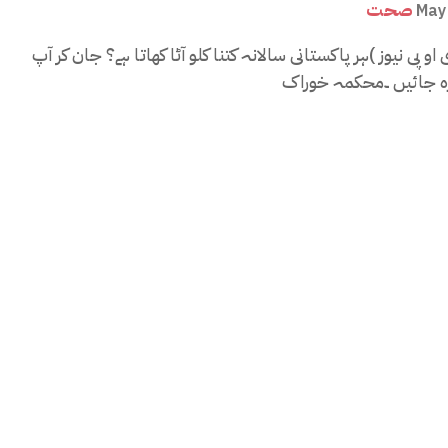
صحت
May
 او پی نیوز )ہر پاکستانی سالانہ کتنا کلو آٹا کھاتا ہے؟ جان کر آپ