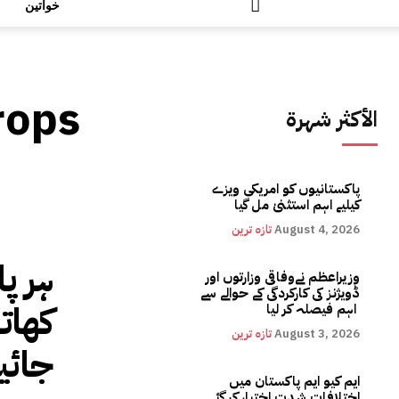
خواتین
rops
الأكثر شهرة
پاکستانیوں کو امریکی ویزے
کیلیے اہم استثنیٰ مل گیا
August 4, 2026
تازہ ترین
ہر پا
وزیراعظم نےوفاقی وزارتوں اور
ڈویژنز کی کارکردگی کے حوالے سے
کھاتا
اہم فیصلہ کر لیا
August 3, 2026
تازہ ترین
جائی
ایم کیو ایم پاکستان میں
اختلافات شدت اختیار کر گئے