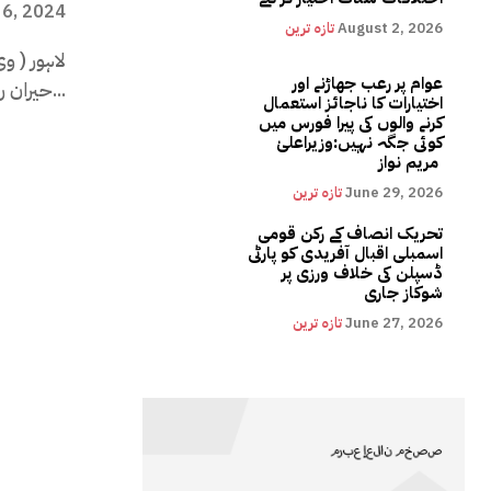
 6, 2024
August 2, 2026
تازہ ترین
لاہور ( وی
عوام پر رعب جھاڑنے اور
حیران رہ جائیں ۔محکمہ خوراک...
اختیارات کا ناجائز استعمال
کرنے والوں کی پیرا فورس میں
کوئی جگہ نہیں:وزیراعلیٰ
مریم نواز
June 29, 2026
تازہ ترین
تحریک انصاف کے رکن قومی
اسمبلی اقبال آفریدی کو پارٹی
ڈسپلن کی خلاف ورزی پر
شوکاز جاری
June 27, 2026
تازہ ترین