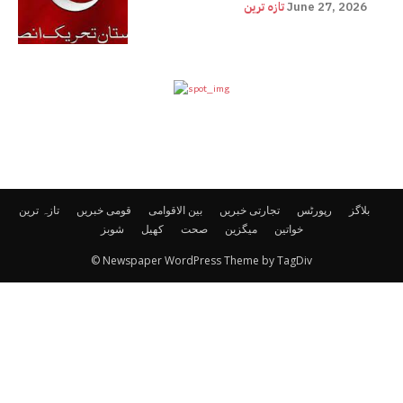
June 27, 2026
تازہ ترین
بلاگز
رپورٹس
تجارتی خبریں
بین الاقوامی
قومی خبریں
تازہ ترین
خواتین
میگزین
صحت
کھیل
شوبز
© Newspaper WordPress Theme by TagDiv