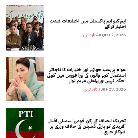
ایم کیو ایم پاکستان میں اختلافات شدت
اختیار کر گئے
August 2, 2026
تازہ ترین
عوام پر رعب جھاڑنے اور اختیارات کا ناجائز
استعمال کرنے والوں کی پیرا فورس میں کوئی
جگہ نہیں:وزیراعلیٰ مریم نواز
June 29, 2026
تازہ ترین
تحریک انصاف کے رکن قومی اسمبلی اقبال
آفریدی کو پارٹی ڈسپلن کی خلاف ورزی پر
شوکاز جاری