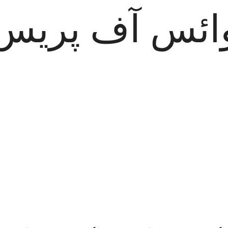
ائس آف پریس