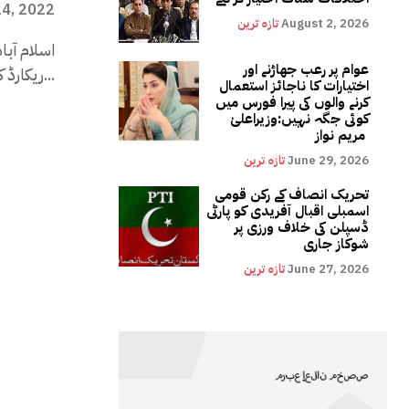
24, 2022
August 2, 2026
تازہ ترین
اسلام آبا
عوام پر رعب جھاڑنے اور
ریکارڈ کروایا گیا خصوصی پیغام سوشل میڈیا، ریڈیو...
اختیارات کا ناجائز استعمال
کرنے والوں کی پیرا فورس میں
کوئی جگہ نہیں:وزیراعلیٰ
مریم نواز
June 29, 2026
تازہ ترین
تحریک انصاف کے رکن قومی
اسمبلی اقبال آفریدی کو پارٹی
ڈسپلن کی خلاف ورزی پر
شوکاز جاری
June 27, 2026
تازہ ترین