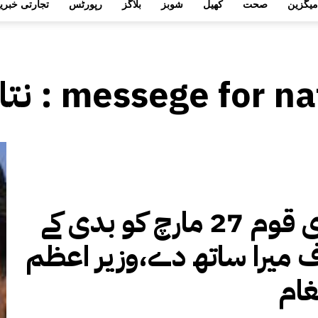
میگزین
صحت
کھیل
شوبز
بلاگز
رپورٹس
تجارتی خبری
messege for na
نتائج العلامات :
ساری قوم 27 مارچ کو بدی کے
 میرا ساتھ دے،وزیر اعظم
غام