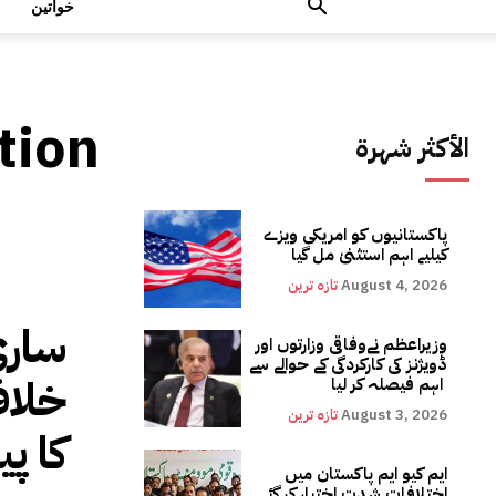
خواتین
tion
الأكثر شهرة
پاکستانیوں کو امریکی ویزے
کیلیے اہم استثنیٰ مل گیا
August 4, 2026
تازہ ترین
وزیراعظم نےوفاقی وزارتوں اور
ڈویژنز کی کارکردگی کے حوالے سے
خلاف
اہم فیصلہ کر لیا
August 3, 2026
تازہ ترین
کا پی
ایم کیو ایم پاکستان میں
اختلافات شدت اختیار کر گئے