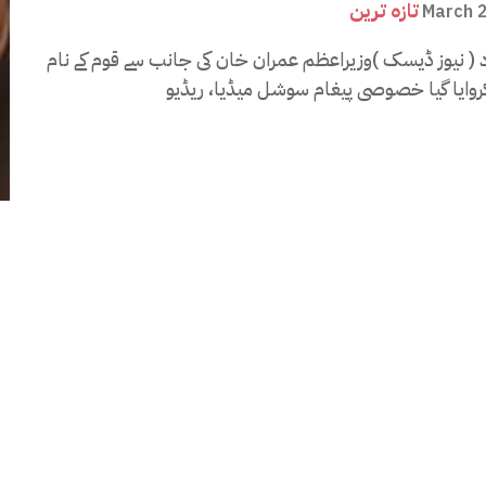
تازہ ترین
March 
د ( نیوز ڈیسک )وزیراعظم عمران خان کی جانب سے قوم کے نام