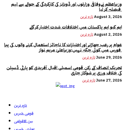
وزیراعظم نےوفاقی وزارتوں اور ڈویژنز کی کارکردگی کے حوالے سے اہم
فیصلہ کر لیا
August 3, 2026
تازہ ترین
ایم کیو ایم پاکستان میں اختلافات شدت اختیار کر گئے
August 2, 2026
تازہ ترین
عوام پر رعب جھاڑنے اور اختیارات کا ناجائز استعمال کرنے والوں کی پیرا
فورس میں کوئی جگہ نہیں:وزیراعلیٰ مریم نواز
June 29, 2026
تازہ ترین
تحریک انصاف کے رکن قومی اسمبلی اقبال آفریدی کو پارٹی ڈسپلن
کی خلاف ورزی پر شوکاز جاری
June 27, 2026
تازہ ترین
تازہ ترین
قومی خبریں
بین الاقوامی
تجارتی خبریں