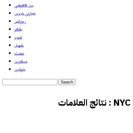
بین الاقوامی
تجارتی خبریں
رپورٹس
بلاگز
شوبز
کھیل
صحت
میگزین
خواتین
NYC
نتائج العلامات :