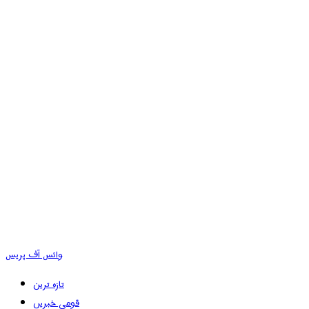
وائس آف پریس
تازہ ترین
قومی خبریں