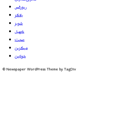
رپورٹس
بلاگز
شوبز
کھیل
صحت
میگزین
خواتین
© Newspaper WordPress Theme by TagDiv