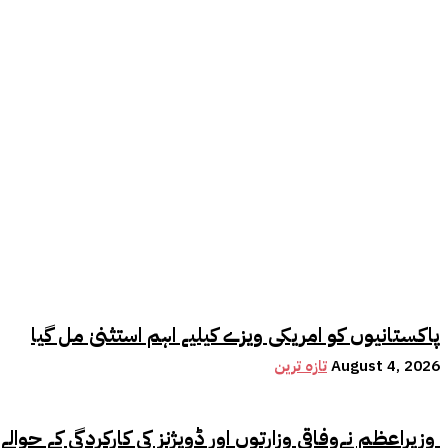
پاکستانیوں کو امریکی ویزے کیلیے اہم استثنیٰ مل گیا
تازہ ترین
August 4, 2026
وزیراعظم نےوفاقی وزارتوں اور ڈویژنز کی کارکردگی کے حوالے سے اہم فیصلہ کر لیا