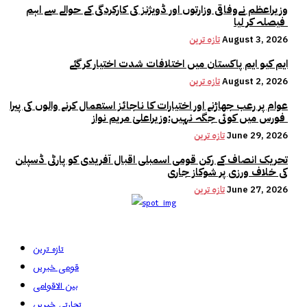
وزیراعظم نےوفاقی وزارتوں اور ڈویژنز کی کارکردگی کے حوالے سے اہم
فیصلہ کر لیا
August 3, 2026
تازہ ترین
ایم کیو ایم پاکستان میں اختلافات شدت اختیار کر گئے
August 2, 2026
تازہ ترین
عوام پر رعب جھاڑنے اور اختیارات کا ناجائز استعمال کرنے والوں کی پیرا
فورس میں کوئی جگہ نہیں:وزیراعلیٰ مریم نواز
June 29, 2026
تازہ ترین
تحریک انصاف کے رکن قومی اسمبلی اقبال آفریدی کو پارٹی ڈسپلن
کی خلاف ورزی پر شوکاز جاری
June 27, 2026
تازہ ترین
تازہ ترین
قومی خبریں
بین الاقوامی
تجارتی خبریں