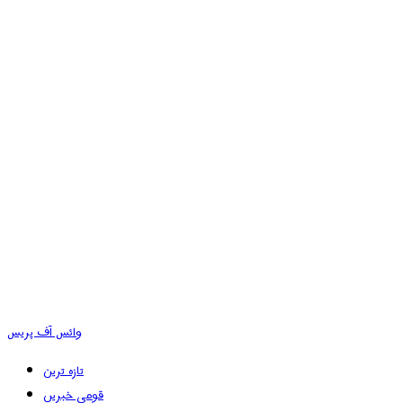
وائس آف پریس
تازہ ترین
قومی خبریں