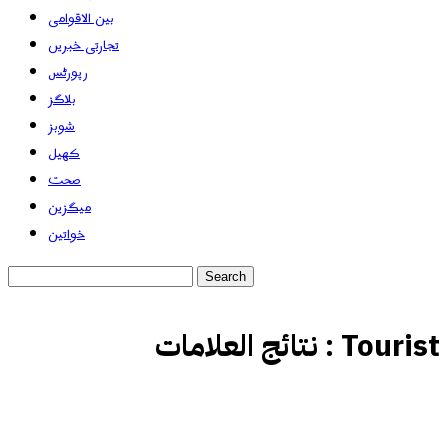
بین الاقوامی
تجارتی خبریں
رپورٹس
بلاگز
شوبز
کھیل
صحت
میگزین
خواتین
Tourist
نتائج العلامات :