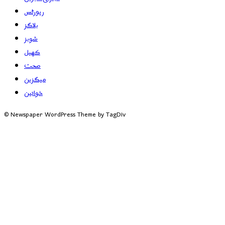
رپورٹس
بلاگز
شوبز
کھیل
صحت
میگزین
خواتین
© Newspaper WordPress Theme by TagDiv