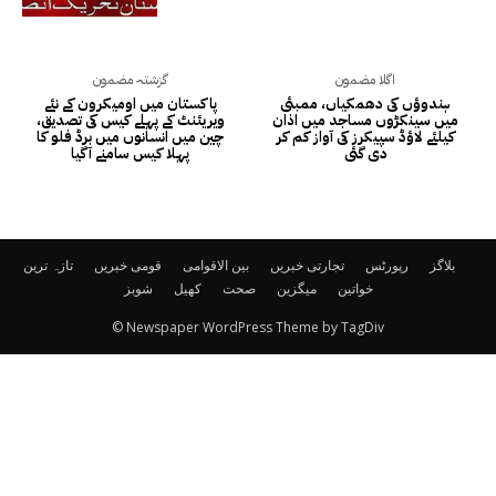
اگلا مضمون
گزشتہ مضمون
ہندوؤں کی دھمکیاں‌، ممبئی
پاکستان میں اومیکرون کے نئے
میں سینکڑوں مساجد میں اذان
ویریئنٹ کے پہلے کیس کی تصدیق،
کیلئے لاؤڈ سپیکرز کی آواز کم کر
چین میں انسانوں میں برڈ فلو کا
دی گئی
پہلا کیس سامنے آگیا
بلاگز
رپورٹس
تجارتی خبریں
بین الاقوامی
قومی خبریں
تازہ ترین
خواتین
میگزین
صحت
کھیل
شوبز
© Newspaper WordPress Theme by TagDiv