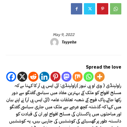
May 9, 2022
Tayyeba
Spread the love
راولپنڈی ( وی او پی نیوز )راولپنڈی: آئی ایس پی آر کا کہنا ہے کہ
مسلح افواج کو ملک کے بہترین مفاد میں سیاسی گفتگو سے دور
رکھا جائے۔پاک فوج کے شعبہ تعلقات عامہ (آئی ایس پی آر) نے اپنے بیان
میں کہا کہ گذشتہ کچھ عرصے سے ملک میں جاری سیاسی گفتگو
اور مباحثوں میں پاکستان کی مسلح افواج اور ان کی قیادت کو
دانستہ طور پر گھسیٹنے کی کوششیں کی جارہی ہیں، یہ کوششیں