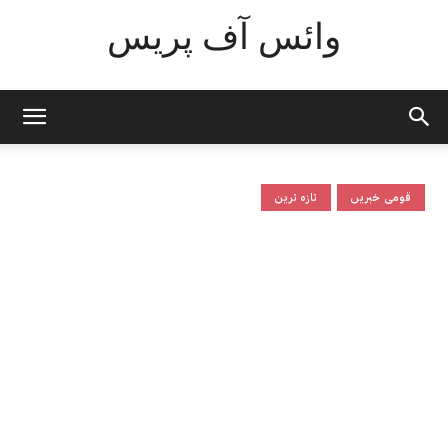
وائس آف پریس
قومی خبریں
تازہ ترین