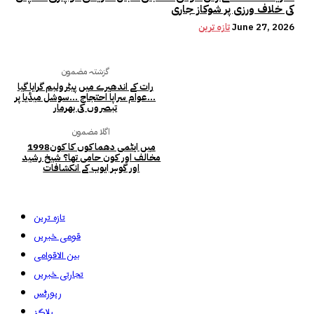
کی خلاف ورزی پر شوکاز جاری
June 27, 2026
تازہ ترین
گزشتہ مضمون
رات کے اندھیرے میں پیٹرولبم گرایا گیا
…عوام سراپا احتجاج …سوشل میڈیا پر
تبصروں کی بھرمار
اگلا مضمون
1998میں ایٹمی دھماکوں کا کون
مخالف اور کون حامی تھا؟ شیخ رشید
اور گوہر ایوب کے انکشافات
تازہ ترین
قومی خبریں
بین الاقوامی
تجارتی خبریں
رپورٹس
بلاگز