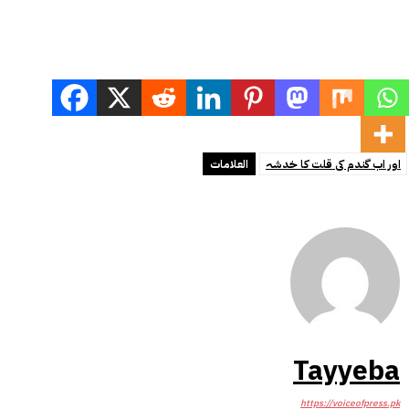
اور اب گندم کی قلت کا خدشہ
العلامات
Tayyeba
https://voiceofpress.pk