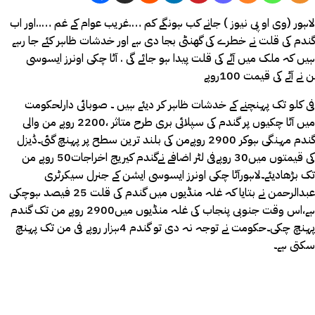
لاہور (وی او پی نیوز ) جانے کب ہونگے کم ….غریب عوام کے غم …..اور اب
گندم کی قلت نے خطرے کی گھنٹی بجا دی ہے اور خدشات ظاہر کئے جا رہے
ہیں کہ ملک میں آٹے کی قلت پیدا ہو جائے گی . آٹا چکی اونرز ایسوسی
نے آٹے کی قیمت 100روپے
فی کلو تک پہنچنے کے خدشات ظاہر کر دیئے ہیں‌ ۔ صوبائی دارلحکومت
میں آٹا چکیوں پر گندم کی سپلائی بری طرح متاثر ،2200 روپے من والی
گندم مہنگی ہوکر 2900 روپےمن کی بلند ترین سطح پر پہنچ گئی۔ڈیزل
کی قیمتوں میں30 روپےفی لٹر اضافے نےگندم کیریج اخراجات50 روپے من
تک بڑھادیئے۔لاہورآٹا چکی اونرز ایسوسی ایشن کے جنرل سیکرٹری
عبدالرحمن نے بتایا کہ غلہ منڈیوں میں گندم کی قلت 25 فیصد ہوچکی
ہے،اس وقت جنوبی پنجاب کی غلہ منڈیوں میں2900 روپے من تک گندم
پہنچ چکی۔حکومت نے توجہ نہ دی تو گندم 4ہزار روپے فی من تک پہنچ
سکتی ہے۔