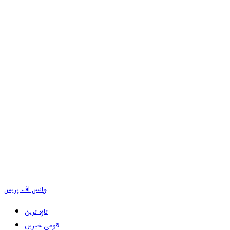
وائس آف پریس
تازہ ترین
قومی خبریں