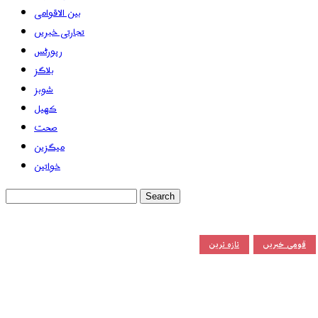
بین الاقوامی
تجارتی خبریں
رپورٹس
بلاگز
شوبز
کھیل
صحت
میگزین
خواتین
قومی خبریں
تازہ ترین