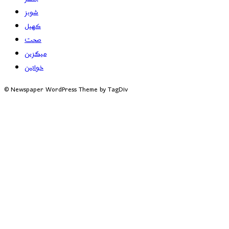
شوبز
کھیل
صحت
میگزین
خواتین
© Newspaper WordPress Theme by TagDiv