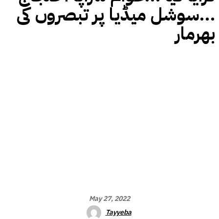
…سوشل میڈیا پر تبصروں کی
بھرمار
May 27, 2022
Tayyeba