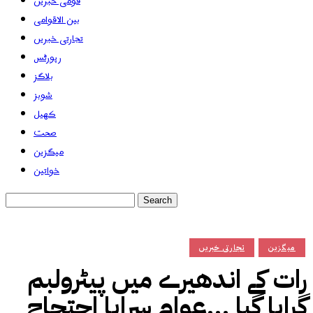
قومی خبریں
بین الاقوامی
تجارتی خبریں
رپورٹس
بلاگز
شوبز
کھیل
صحت
میگزین
خواتین
میگزین
تجارتی خبریں
رات کے اندھیرے میں پیٹرولبم
گرایا گیا …عوام سراپا احتجاج