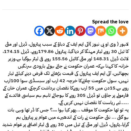
Spread the love
لاہور ( وی او پی نیوز )آئی ایم ایف کے دباؤ کے سبب پیٹرول، ڈیزل اور مٹی
کا تیل 30 روپے لیٹر مہنگا کر دیا گیا، پیٹرول 179.86روپے، ڈیزل 174.15،
لائٹ ڈیزل 148.31 اور مٹی کاتیل 155.56 روپے فی لیٹر ہوگیا ہے۔وزیر
خزانہ کا کہنا ہےکہ عمران حکومت نے جاتے ہوئے بارودی سرنگیں
بچھائیں، آئی ایم ایف پیٹرول کی قیمت بڑھانے تک قرض دینے کیلئے تیار
نہیں، سول حکومت چلانےکا خرچہ 42 ارب اور سبسڈی سوا 100ارب
روپے ہے۔15دن میں 55 ارب روپےکا نقصان برداشت کرچکے، عمران خان کے
فارمولے پر جاؤں تو ڈیزل 305 روپے کا ہوجائے تاہم ہم سیاسی فائدے کے
لیے ریاست کا نقصان نہیں کریں گے۔……
یہ تو تھا حکومت کا موقف …پھر کیا ہوا ،،،،؟ جس کا ڈر تھا وہی بات
ہو گئی … نئی حکومت نے رات کے اندھیرے میں عوام پر پیٹرول بم
گرایا..یٹرول، ڈیزل اور مٹی کے تیل میں 30 روپے فی لیٹر اضافے پر عوام شدید