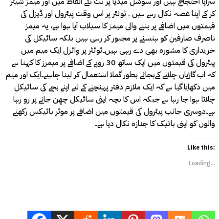
سراپا احتجاج ہیں اور سوشل میڈیا پر نت نئے الفاظ میں اور میمز شیئر
کر کے اپنا غصہ نکال رہے ہیں . ٹوئٹر پر اس وقت پیٹرول اور ڈیزل کی
قیمتوں میں اضافے پر بننے والی میمز کا سیلاب آیا ہوا ہے، یہ میمز
ناصرف صارفین کو ہنسنے پر مجبور کر رہی ہیں بلکہ سائیکل کی
خریداری کا مشورہ بھی دے رہی ہیں۔ٹوئٹر پر وائرل ایک میم میں
پیٹرول کی قیمتوں میں ایک ساتھ 30 روپے کے اضافے پر میمرز کا کہنا ہے
کہ اب گاڑیاں چلانے کےبجائے بطور گملا استعمال کر لینا چاہیے۔ایک اور میم
میں دکھایا گیا ہے کہ ایک ملازم دفتر پہنچنے کے لیے اپنے بچے کی سائیکل
چلاتا ہوا جا رہا ہے جبکہ اس کا بچہ اپنی سائیکل چھِن جانے پر رو رہا
ہے۔دوسری جانب پیٹرول کی قیمتوں میں اضافے پر موٹر بائیکس رکھنے
والوں کو اپنی بائیک کا جنازہ نکال دیا ہے۔
Like this:
Loading...