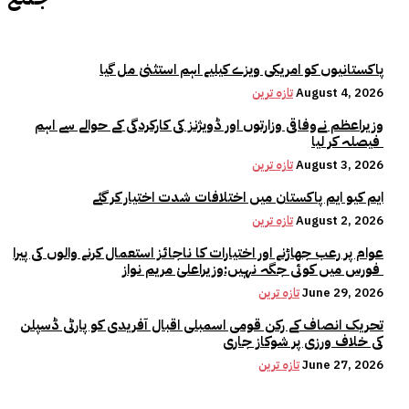
پاکستانیوں کو امریکی ویزے کیلیے اہم استثنیٰ مل گیا
August 4, 2026
تازہ ترین
وزیراعظم نےوفاقی وزارتوں اور ڈویژنز کی کارکردگی کے حوالے سے اہم
فیصلہ کر لیا
August 3, 2026
تازہ ترین
ایم کیو ایم پاکستان میں اختلافات شدت اختیار کر گئے
August 2, 2026
تازہ ترین
عوام پر رعب جھاڑنے اور اختیارات کا ناجائز استعمال کرنے والوں کی پیرا
فورس میں کوئی جگہ نہیں:وزیراعلیٰ مریم نواز
June 29, 2026
تازہ ترین
تحریک انصاف کے رکن قومی اسمبلی اقبال آفریدی کو پارٹی ڈسپلن
کی خلاف ورزی پر شوکاز جاری
June 27, 2026
تازہ ترین