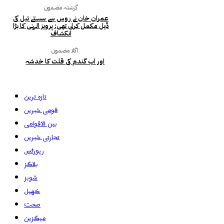
گزشتہ مضمون
عمران خان نے روس سے سستے تیل کی
ڈیل مکمل کرلی تھی: پرویز الہٰی کا بڑا
انکشاف
اگلا مضمون
اور اب گندم کی قلت کا خدشہ
تازہ ترین
قومی خبریں
بین الاقوامی
تجارتی خبریں
رپورٹس
بلاگز
شوبز
کھیل
صحت
میگزین