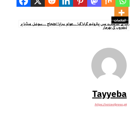
العلامات
رات کے اندھیرے میں پیٹرولبم گرایا گیا ...عوام سراپا احتجاج ...سوشل میڈیا پر
تبصروں کی بھرمار
Tayyeba
https://voiceofpress.pk