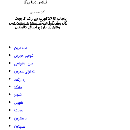
ٹیکس دینا ہوگا
اگلا مضمون
پنجاب کا 27کھرب سے زائد کا بجٹ
کل پیش کیا جائیگا، تنخواہ، پنشن میں
وفاق کی طرز پر اضافے کاامکان
تازہ ترین
قومی خبریں
بین الاقوامی
تجارتی خبریں
رپورٹس
بلاگز
شوبز
کھیل
صحت
میگزین
خواتین