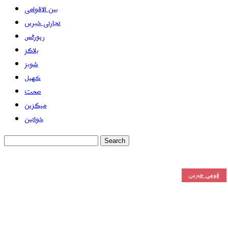
بین الاقوامی
تجارتی خبریں
رپورٹس
بلاگز
شوبز
کھیل
صحت
میگزین
خواتین
قومی خبریں