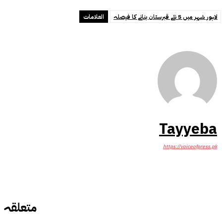
لاہور شہر میں 5 نئے قبرستان بنانے کا فیصلہ
العلامات
Tayyeba
https://voiceofpress.pk
متعلقہ