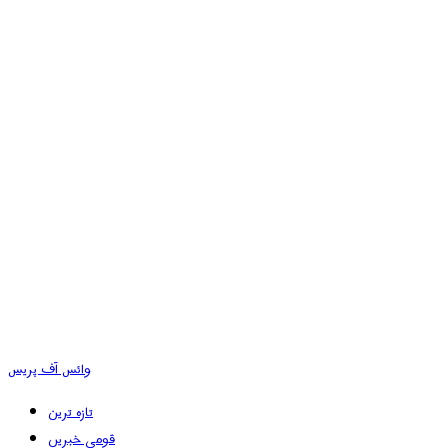
وائس آف پریس
تازہ ترین
قومی خبریں