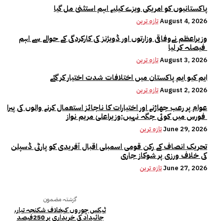
پاکستانیوں کو امریکی ویزے کیلیے اہم استثنیٰ مل گیا
August 4, 2026
تازہ ترین
وزیراعظم نےوفاقی وزارتوں اور ڈویژنز کی کارکردگی کے حوالے سے اہم
فیصلہ کر لیا
August 3, 2026
تازہ ترین
ایم کیو ایم پاکستان میں اختلافات شدت اختیار کر گئے
August 2, 2026
تازہ ترین
عوام پر رعب جھاڑنے اور اختیارات کا ناجائز استعمال کرنے والوں کی پیرا
فورس میں کوئی جگہ نہیں:وزیراعلیٰ مریم نواز
June 29, 2026
تازہ ترین
تحریک انصاف کے رکن قومی اسمبلی اقبال آفریدی کو پارٹی ڈسپلن
کی خلاف ورزی پر شوکاز جاری
June 27, 2026
تازہ ترین
گزشتہ مضمون
ٹیکس چوروں کیخلاف شکنجہ تیار،
جائیداد کی خریداری پر 250فیصد