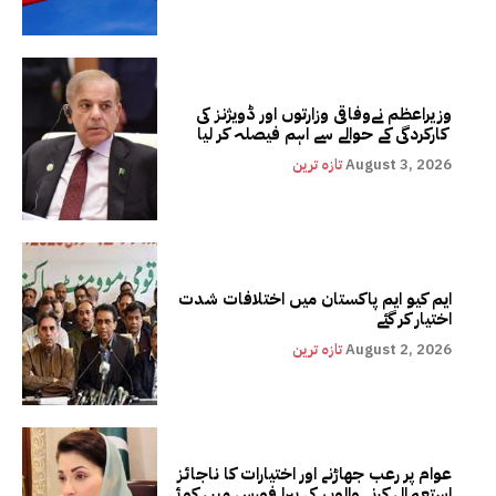
وزیراعظم نےوفاقی وزارتوں اور ڈویژنز کی
کارکردگی کے حوالے سے اہم فیصلہ کر لیا
August 3, 2026
تازہ ترین
ایم کیو ایم پاکستان میں اختلافات شدت
اختیار کر گئے
August 2, 2026
تازہ ترین
عوام پر رعب جھاڑنے اور اختیارات کا ناجائز
استعمال کرنے والوں کی پیرا فورس میں کوئی