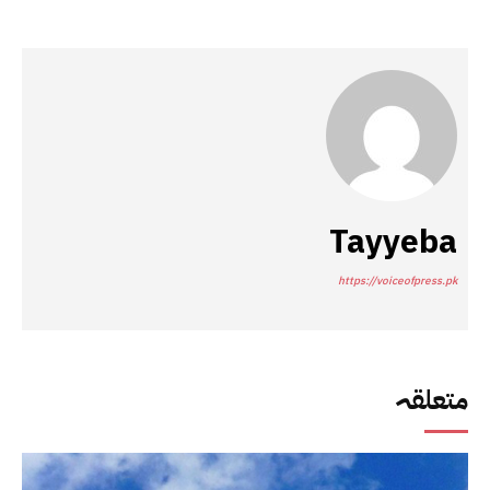
Tayyeba
https://voiceofpress.pk
متعلقہ