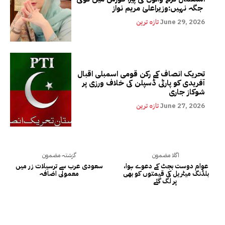
جگہ نہیں:وزیراعلیٰ مریم نواز
June 29, 2026
تازہ ترین
تحریک انصاف کے رکن قومی اسمبلی اقبال
آفریدی کو پارٹی ڈسپلن کی خلاف ورزی پر
شوکاز جاری
June 27, 2026
تازہ ترین
اگلا مضمون
گزشتہ مضمون
عوام دوست بجٹ کے دعوے ہوا،
سعودی عرب سے ترسیلات زر میں
بلڈنگ میٹریل کی قیمتوں کو بھی
معمولی اضافہ
پر لگ گئے