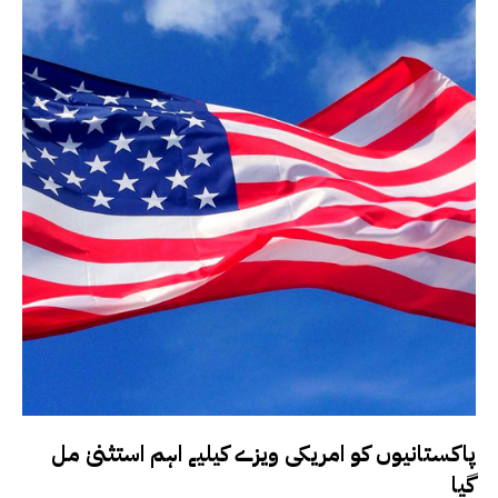
پاکستانیوں کو امریکی ویزے کیلیے اہم استثنیٰ مل
گیا