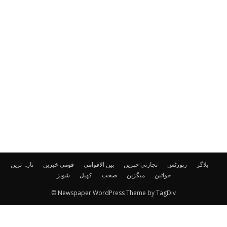
بلاگز
رپورٹس
تجارتی خبریں
بین الاقوامی
قومی خبریں
تازہ ترین
خواتین
میگزین
صحت
کھیل
شوبز
© Newspaper WordPress Theme by TagDiv