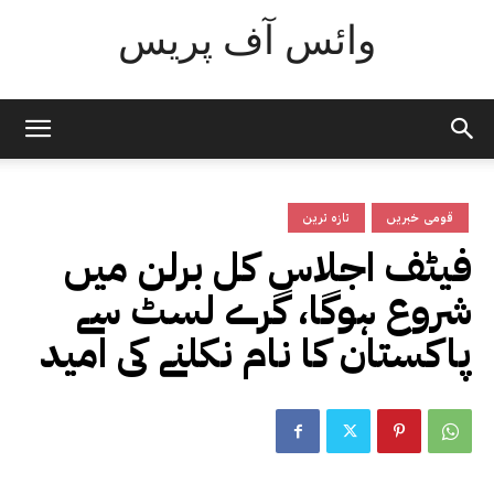
وائس آف پریس
قومی خبریں
تازہ ترین
فیٹف اجلاس کل برلن میں
شروع ہوگا، گرے لسٹ سے
پاکستان کا نام نکلنے کی امید