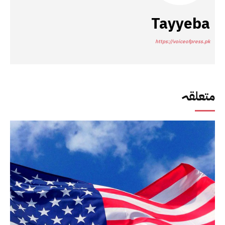
Tayyeba
https://voiceofpress.pk
متعلقہ