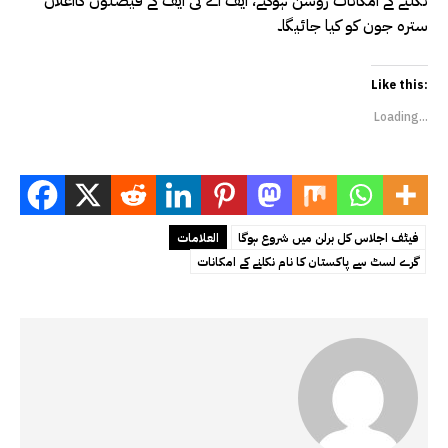
نکلنے کے امکانات روشن ہوگئے، ایف اے ٹی ایف کے فیصلوں کااعلان
سترہ جون کو کیا جائیگا۔
Like this:
Loading...
فیٹف اجلاس کل برلن میں شروع ہوگا
العلامات
گرے لسٹ سے پاکستان کا نام نکلنے کے امکانات