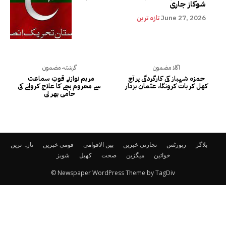
شوکاز جاری
June 27, 2026
تازہ ترین
اگلا مضمون
گزشتہ مضمون
حمزہ شہباز کی کارگردگی پر آج
مریم نوازنے قوتِ سماعت
کھل کر بات کرونگا، عثمان بزدار
سے محروم بچے کا علاج کروانے کی
حامی بھر لی
بلاگز
رپورٹس
تجارتی خبریں
بین الاقوامی
قومی خبریں
تازہ ترین
خواتین
میگزین
صحت
کھیل
شوبز
© Newspaper WordPress Theme by TagDiv