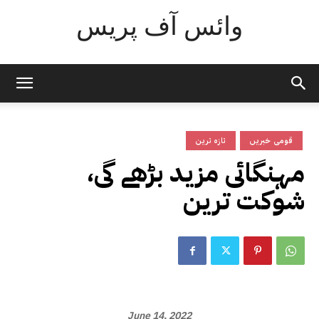
وائس آف پریس
قومی خبریں
تازہ ترین
مہنگائی مزید بڑھے گی،
شوکت ترین
June 14, 2022