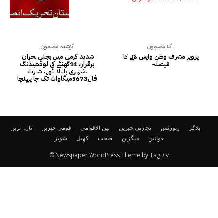
اگلا مضمون
گزشتہ مضمون
پرویز مشرف وطن واپس لانے کا
شدید گرمی میں بجلی بحران
فیصلہ
برقرار، 14گھنٹے کی لوڈشیڈنگ
،شہری بلبلا اٹھے، شارٹ
فال5673میگاواٹ تک جا پہنچا
بلاگز
رپورٹس
تجارتی خبریں
بین الاقوامی
قومی خبریں
تازہ ترین
خواتین
میگزین
صحت
کھیل
شوبز
© Newspaper WordPress Theme by TagDiv