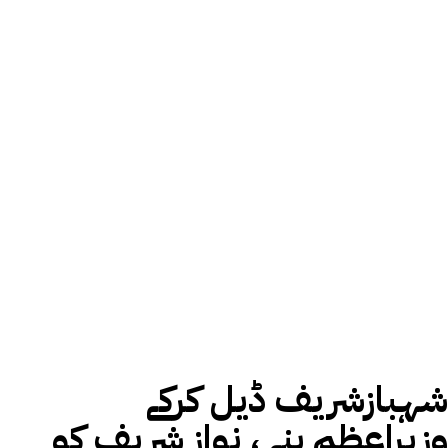
شہبازشریف ڈیل کرکے
وزیراعظم بنے ، نواز شریف کو