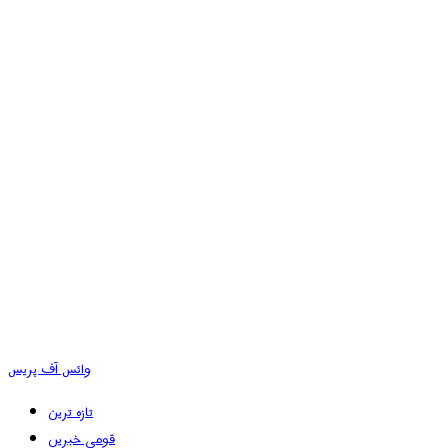
وائس آف پریس
تازہ ترین
قومی خبریں