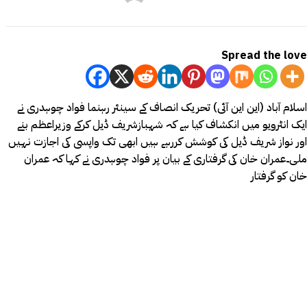
Spread the love
اسلام آباد (این این آئی) تحریک انصاف کے سینئر رہنما فواد چوہدری نے
ایک انٹرویو میں انکشاف کیا ہے کہ شہبازشریف ڈیل کرکے وزیراعظم بنے
اور نواز شریف ڈیل کی کوشش کررہے ہیں ابھی تک واپسی کی اجازت نہیں
ملی۔عمران خان کی گرفتاری کے بیان پر فواد چوہدری نے کہا کہ عمران
خان کو گرفتار