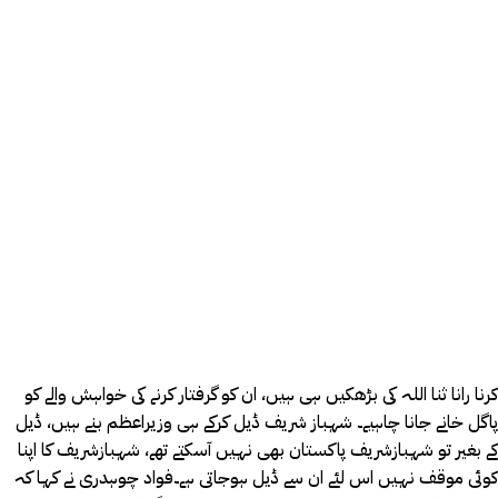
کرنا رانا ثنا اللہ کی بڑھکیں ہی ہیں، ان کو گرفتار کرنے کی خواہش والے کو
پاگل خانے جانا چاہیے۔ شہباز شریف ڈیل کرکے ہی وزیراعظم بنے ہیں، ڈیل
کے بغیر تو شہبازشریف پاکستان بھی نہیں آسکتے تھے، شہبازشریف کا اپنا
کوئی موقف نہیں اس لئے ان سے ڈیل ہوجاتی ہے۔فواد چوہدری نے کہا کہ