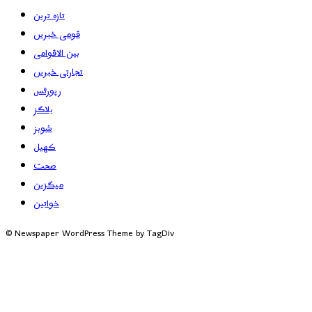
تازہ ترین
قومی خبریں
بین الاقوامی
تجارتی خبریں
رپورٹس
بلاگز
شوبز
کھیل
صحت
میگزین
خواتین
© Newspaper WordPress Theme by TagDiv