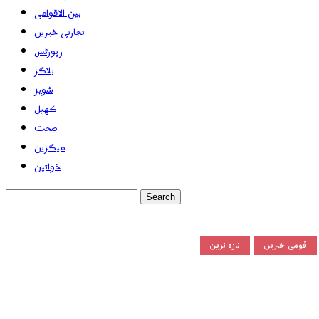
بین الاقوامی
تجارتی خبریں
رپورٹس
بلاگز
شوبز
کھیل
صحت
میگزین
خواتین
قومی خبریں
تازہ ترین