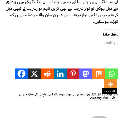
ان سے ملک نہیں چل رہا اور نہ ہی چلنا ہے۔ ن لیگ کہتی ہیں زرداری
سے ڈیل ہوگئی تو نواز شریف سے بھی کریں تاہم نوازشریف نے کبھی ڈیل
کے بغیر نہیں آنا ہے، نوازشریف میں عمران خان والا حوصلہ نہیں کہ
کھڑے ہوسکیں۔
Like this:
Loading...
العلامات
شہبازشریف ڈیل کرکے وزیراعظم بنے ، نواز شریف کو ابھی واپسی کی اجازت نہیں
ملی، فواد چودھری