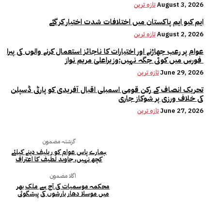
August 3, 2026
تازہ ترین
ایم کیو ایم پاکستان میں اختلافات شدت اختیار کر گئے
August 2, 2026
تازہ ترین
عوام پر رعب جھاڑنے اور اختیارات کا ناجائز استعمال کرنے والوں کی پیرا
فورس میں کوئی جگہ نہیں:وزیراعلیٰ مریم نواز
June 29, 2026
تازہ ترین
تحریک انصاف کے رکن قومی اسمبلی اقبال آفریدی کو پارٹی ڈسپلن
کی خلاف ورزی پر شوکاز جاری
June 27, 2026
تازہ ترین
گزشتہ مضمون
ہمارے پاس عوام کو ریلیف دینے کیلئے
کچھ نہیں، جاوید لطیف کا اعتراف
اگلا مضمون
محکمہ موسمیات کی آج سے ملک بھر
میں موسلا دھار بارشوں کی پیشگوئی