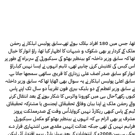
تھا، جس میں 180 افراد ہلاک ہوئے تھے۔سابق پولیس اہلکار نے رحمٰن
ملک کے کردار پر بھی شکوک و شبہات کا اظہار کیا تھا، راؤ انوار کا خیال
تھا کہ سابق وزیر داخلہ کو بینظیر بھٹو کی سیکیورٹی کے سربراہ کے طور پر
اس کیس کی تفتیش کرنی چاہیے تھی، تاہم انہوں نے ایسا نہیں کیا۔راؤ
انوار کو سابق صدر آصف علی زرداری کا قریبی ساتھی سمجھا جاتا ہے۔
سابق اعلیٰ پولیس اہلکار نے یہ سوال بھی اٹھایا تھا کہ سابق وزیر داخلہ
نے سابق وزیر اعظم کے دو بلیک بیری فون تقریباً دو سال تک اپنے پاس
کیوں رکھے؟حال ہی میں کورونا وائرس کا شکار ہونے کے بعد انتقال کرنے
والے رحمٰن ملک نے اپنا بیان وفاقی تحقیقاتی ایجنسی یا مشترکہ تحقیقاتی
ٹیم کے پاس کبھی ریکارڈ نہیں کروایا۔اُس وقت کے صدرمملکت پرویز
مشرف پر بھی الزام ہے کہ انہوں نے بینظیر بھٹو کو مکمل سیکیورٹی
فراہم نہیں کی تھی جبکہ عدالت اِنہیں مقدمے میں اشتہاری قرار دے
چکی ہے۔سن2008ء کے انتخابات کے بعد پیپلز پارٹی برسر اقتدار آئی لیکن