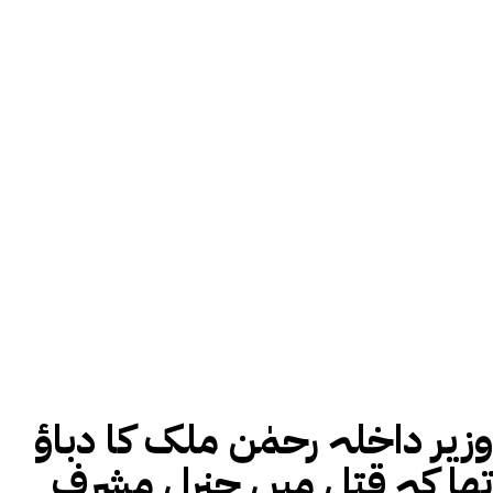
وزیر داخلہ رحمٰن ملک کا دباؤ
تھا کہ قتل میں جنرل مشرف