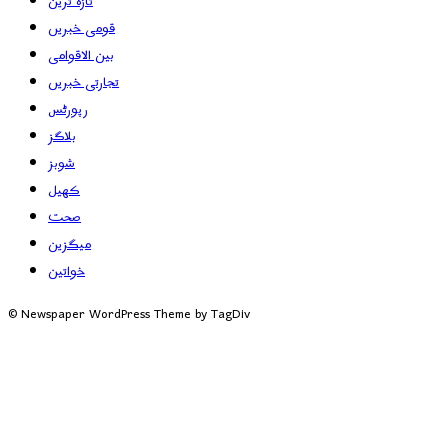
تازہ ترین
قومی خبریں
بین الاقوامی
تجارتی خبریں
رپورٹس
بلاگز
شوبز
کھیل
صحت
میگزین
خواتین
© Newspaper WordPress Theme by TagDiv