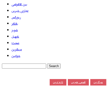
بین الاقوامی
تجارتی خبریں
رپورٹس
بلاگز
شوبز
کھیل
صحت
میگزین
خواتین
میگزین
قومی خبریں
تازہ ترین