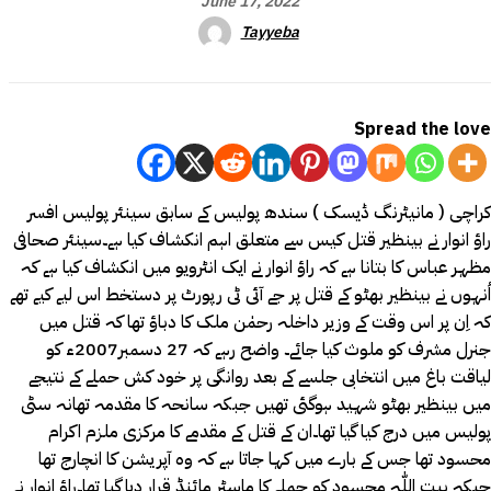
June 17, 2022
Tayyeba
Spread the love
کراچی ( مانیٹرنگ ڈیسک ) سندھ پولیس کے سابق سینئر پولیس افسر
راؤ انوار نے بینظیر قتل کیس سے متعلق اہم انکشاف کیا ہے۔سینئر صحافی
مظہر عباس کا بتانا ہے کہ راؤ انوار نے ایک انٹرویو میں انکشاف کیا ہے کہ
اُنہوں نے بینظیر بھٹو کے قتل پر جے آئی ٹی رپورٹ پر دستخط اس لیے کیے تھے
کہ اِن پر اس وقت کے وزیر داخلہ رحمٰن ملک کا دباؤ تھا کہ قتل میں
جنرل مشرف کو ملوث کیا جائے۔ واضح رہے کہ 27 دسمبر2007ء کو
لیاقت باغ میں انتخابی جلسے کے بعد روانگی پر خود کش حملے کے نتیجے
میں بینظیر بھٹو شہید ہوگئی تھیں جبکہ سانحہ کا مقدمہ تھانہ سٹی
پولیس میں درج کیا گیا تھا۔ان کے قتل کے مقدمے کا مرکزی ملزم اکرام
محسود تھا جس کے بارے میں کہا جاتا ہے کہ وہ آپریشن کا انچارج تھا
جبکہ بیت اللّٰہ محسود کو حملے کا ماسٹر مائنڈ قرار دیا گیا تھا۔راؤ انوار نے