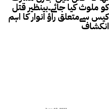
کو ملوث کیا جائے۔بینظیر قتل
کیس سےمتعلق راؤ انوار کا اہم
انکشاف