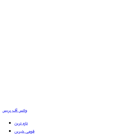
وائس آف پریس
تازہ ترین
قومی خبریں