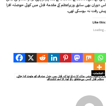
اس دوران بھی سابق وزیراعظم کے مقدمۂ قتل میں کوئی حوصلہ افزا
پیش رفت نہ ہوسکی تھی۔
Like this:
Loading...
العلامات
وزیر داخلہ رحمٰن ملک کا دباؤ تھا کہ قتل میں جنرل مشرف کو ملوث کیا جائے۔
بینظیر قتل کیس سےمتعلق راؤ انوار کا اہم انکشاف