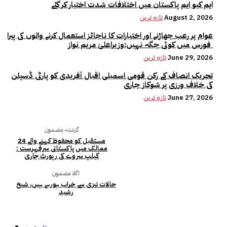
ایم کیو ایم پاکستان میں اختلافات شدت اختیار کر گئے
August 2, 2026
تازہ ترین
عوام پر رعب جھاڑنے اور اختیارات کا ناجائز استعمال کرنے والوں کی پیرا
فورس میں کوئی جگہ نہیں:وزیراعلیٰ مریم نواز
June 29, 2026
تازہ ترین
تحریک انصاف کے رکن قومی اسمبلی اقبال آفریدی کو پارٹی ڈسپلن
کی خلاف ورزی پر شوکاز جاری
June 27, 2026
تازہ ترین
گزشتہ مضمون
مستقبل کو محفوظ کہنے والے 24
ممالک میں پاکستانی سرفہرست :
گیلپ سروے کی رپورٹ جاری
اگلا مضمون
حالات تیزی سے خراب ہورہے ہیں، شیخ
رشید