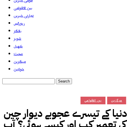
قومی خبریں
بین الاقوامی
تجارتی خبریں
رپورٹس
بلاگز
شوبز
کھیل
صحت
میگزین
خواتین
میگزین
بین الاقوامی
دنیا کے تیسرے عجوبے دیوار چین
کی تعمیر کب اور کیسے ہوئی؟ آپ