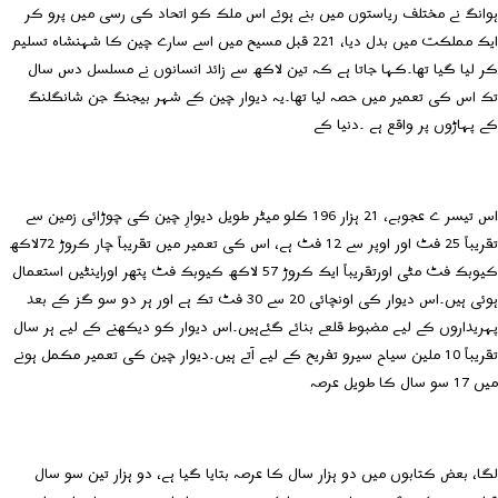
ہوانگ نے مختلف ریاستوں میں بنے ہوئے اس ملک کو اتحاد کی رسی میں پرو کر
ایک مملکت میں بدل دیا، 221 قبل مسیح میں اسے سارے چین کا شہنشاہ تسلیم
کر لیا گیا تھا۔کہا جاتا ہے کہ تین لاکھ سے زائد انسانوں نے مسلسل دس سال
تک اس کی تعمیر میں حصہ لیا تھا۔یہ دیوار چین کے شہر بیجنگ جن شانگلنگ
کے پہاڑوں پر واقع ہے ۔دنیا کے
اس تیسر ے عجوبے، 21 ہزار 196 کلو میٹر طویل دیوارِ چین کی چوڑائی زمین سے
تقریباً 25 فٹ اور اوپر سے 12 فٹ ہے، اس کی تعمیر میں تقریباً چار کروڑ 72لاکھ
کیوبک فٹ مٹی اورتقریباً ایک کروڑ 57 لاکھ کیوبک فٹ پتھر اوراینٹیں استعمال
ہوئی ہیں۔اس دیوار کی اونچائی 20 سے 30 فٹ تک ہے اور ہر دو سو گز کے بعد
پہریداروں کے لیے مضبوط قلعے بنائے گئےہیں۔اس دیوار کو دیکھنے کے لیے ہر سال
تقریباً 10 ملین سیاح سیرو تفریح کے لیے آتے ہیں۔دیوار چین کی تعمیر مکمل ہونے
میں 17 سو سال کا طویل عرصہ
لگا، بعض کتابوں میں دو ہزار سال کا عرصہ بتایا گیا ہے، دو ہزار تین سو سال