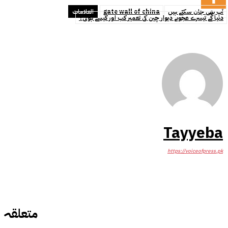
آپ بھی جان سکتے ہیں
gate wall of china
العلامات
دنیا کے تیسرے عجوبے دیوار چین کی تعمیر کب اور کیسے ہوئی؟
Tayyeba
https://voiceofpress.pk
متعلقہ