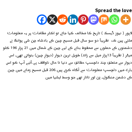
Spread the love
لاہور ( نیوز ڈیسک ) تاریخ کا مطالعہ کیا جائے تو اکثر مقامات پر یہ معلومات
ملتی ہیں کہ تقریباً دو سو سال قبل مسیح چین کے بادشاہ چن شی ہوانگ نے
دشمنوں کے حملوں سے محفوظ بنانے کے لیے چین کے شمال میں 21 ہزار 196 کلو
میٹر ( تقریباً 13ہزار میل سے زائد) طویل ترین دیوار (دیوارِ چین) بنوائی تھی، اس
دیوار سے متعلق چند دلچسپ حقائق سے دنیا تا حال ناواقف ہے۔آئیے آپ کو اس
بارے میں دلچسپ معلومات سے آگاہ کرتے ہیں۔206 قبل مسیح زمانے میں چین
کے دشمن منگول، ہَن اور تاتار تھے جو وسط ایشیا میں