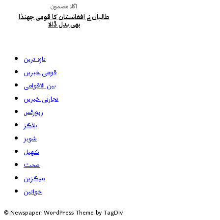
اگلا مضمون
طالبان نے افغانستان کا قومی جھنڈا
بھی بدل ڈالا
تازہ ترین
قومی خبریں
بین الاقوامی
تجارتی خبریں
رپورٹس
بلاگز
شوبز
کھیل
صحت
میگزین
خواتین
© Newspaper WordPress Theme by TagDiv