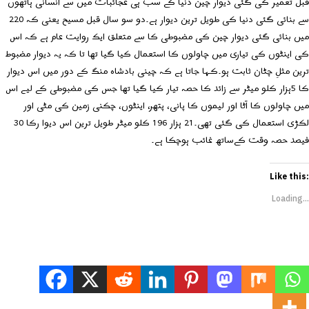
قبل تعمیر کی گئی دیوار چین دنیا کے سب ہی عجائبات میں سے انسانی ہاتھوں
سے بنائی گئی دنیا کی طویل ترین دیوار ہے۔دو سو سال قبل مسیح یعنی کہ 220
میں بنائی گئی دیوار چین کی مضبوطی کا سے متعلق ایک روایت عام ہے کہ اس
کی اینٹوں کی تیاری میں چاولوں کا استعمال کیا گیا تھا تا کہ یہ دیوار مضبوط
ترین مثلِ چٹان ثابت ہو۔کہا جاتا ہے کہ چینی بادشاہ منگ کے دور میں اس دیوار
کا 5ہزار کلو میٹر سے زائد کا حصہ تیار کیا گیا تھا جس کی مضبوطی کے لیے اس
میں چاولوں کا آٹا اور لیموں کا پانی، پتھر، اینٹوں، چکنی زمین کی مٹی اور
لکڑی استعمال کی گئی تھی۔21 ہزار 196 کلو میٹر طویل ترین اس دیوا رکا 30
فیصد حصہ وقت کےساتھ غائب ہوچکا ہے۔
Like this:
Loading...