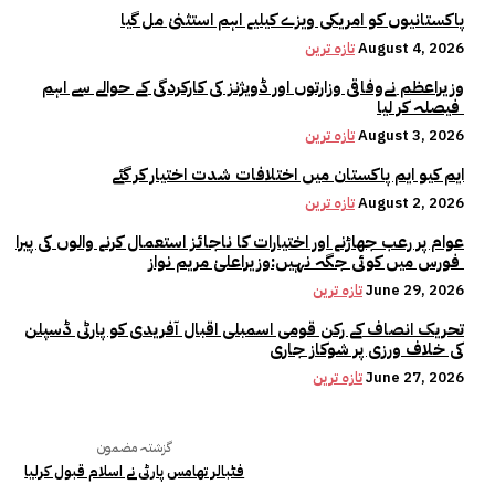
پاکستانیوں کو امریکی ویزے کیلیے اہم استثنیٰ مل گیا
August 4, 2026
تازہ ترین
وزیراعظم نےوفاقی وزارتوں اور ڈویژنز کی کارکردگی کے حوالے سے اہم
فیصلہ کر لیا
August 3, 2026
تازہ ترین
ایم کیو ایم پاکستان میں اختلافات شدت اختیار کر گئے
August 2, 2026
تازہ ترین
عوام پر رعب جھاڑنے اور اختیارات کا ناجائز استعمال کرنے والوں کی پیرا
فورس میں کوئی جگہ نہیں:وزیراعلیٰ مریم نواز
June 29, 2026
تازہ ترین
تحریک انصاف کے رکن قومی اسمبلی اقبال آفریدی کو پارٹی ڈسپلن
کی خلاف ورزی پر شوکاز جاری
June 27, 2026
تازہ ترین
گزشتہ مضمون
فٹبالر تھامس پارٹی نے اسلام قبول کرلیا