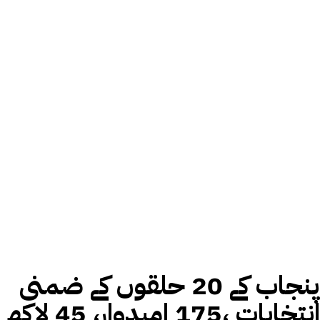
پنجاب کے 20 حلقوں کے ضمنی
انتخابات ،175 امیدوار، 45 لاکھ