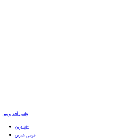
وائس آف پریس
تازہ ترین
قومی خبریں