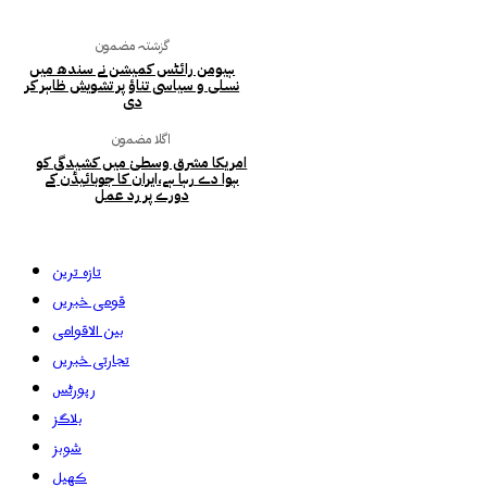
گزشتہ مضمون
ہیومن رائٹس کمیشن نے سندھ میں
نسلی و سیاسی تناؤ پر تشویش ظاہر کر
دی
اگلا مضمون
امریکا مشرق وسطیٰ میں کشیدگی کو
ہوا دے رہا ہے،ایران کا جوبائیڈن کے
دورے پر رد عمل
تازہ ترین
قومی خبریں
بین الاقوامی
تجارتی خبریں
رپورٹس
بلاگز
شوبز
کھیل