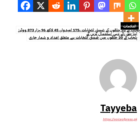
العلامات
پنجاب کے 20 حلقوں کے ضمنی انتخابات ،175 امیدوار، 45 لاکھ 96 ہزار 873 ووٹرز
اپنا حق رائے دہی استعمال کریں گے
پنجاب کے 20 حلقوں میں ضمنی انتخابات سے متعلق اعداد و شمار جاری
Tayyeba
https://voiceofpress.pk