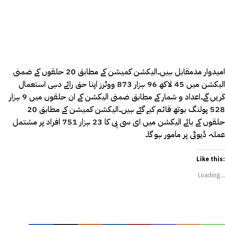
امیدوار مدمقابل ہیں۔الیکشن کمیشن کے مطابق 20 حلقوں کے ضمنی
الیکشن میں 45 لاکھ 96 ہزار 873 ووٹرز اپنا حق رائے دہی استعمال
کریں گے۔اعداد و شمار کے مطابق ضمنی الیکشن کے ان حلقوں میں 9 ہزار
528 پولنگ بوتھ قائم کیے گئے ہیں۔الیکشن کمیشن کے مطابق 20
حلقوں کے بائے الیکشن میں ای سی پی کا 23 ہزار 751 افراد پر مشتمل
عملہ ڈیوٹی پر مامور ہو گا۔
Like this:
Loading...