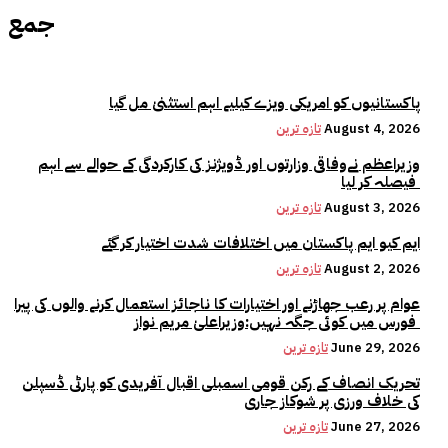
جمع
پاکستانیوں کو امریکی ویزے کیلیے اہم استثنیٰ مل گیا
August 4, 2026
تازہ ترین
وزیراعظم نےوفاقی وزارتوں اور ڈویژنز کی کارکردگی کے حوالے سے اہم
فیصلہ کر لیا
August 3, 2026
تازہ ترین
ایم کیو ایم پاکستان میں اختلافات شدت اختیار کر گئے
August 2, 2026
تازہ ترین
عوام پر رعب جھاڑنے اور اختیارات کا ناجائز استعمال کرنے والوں کی پیرا
فورس میں کوئی جگہ نہیں:وزیراعلیٰ مریم نواز
June 29, 2026
تازہ ترین
تحریک انصاف کے رکن قومی اسمبلی اقبال آفریدی کو پارٹی ڈسپلن
کی خلاف ورزی پر شوکاز جاری
June 27, 2026
تازہ ترین