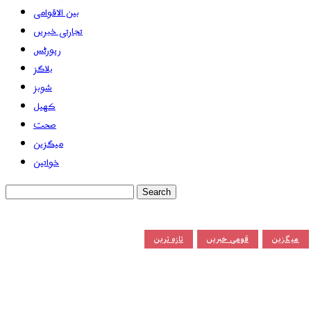
بین الاقوامی
تجارتی خبریں
رپورٹس
بلاگز
شوبز
کھیل
صحت
میگزین
خواتین
میگزین
قومی خبریں
تازہ ترین