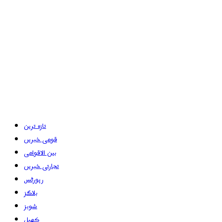
تازہ ترین
قومی خبریں
بین الاقوامی
تجارتی خبریں
رپورٹس
بلاگز
شوبز
کھیل