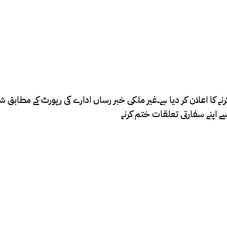
نے کا اعلان کر دیا ہے۔غیر ملکی خبر رساں ادارے کی رپورٹ کے مطابق
ے اپنے سفارتی تعلقات ختم کرنے