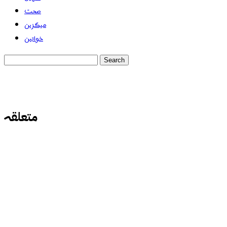
صحت
میگزین
خواتین
متعلقہ