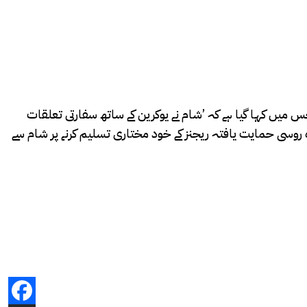
س میں کہا گیا ہے کہ ’شام نے یوکرین کے ساتھ سفارتی تعلقات
ہ روسی حمایت یافتہ ریجنز کے خود مختاری تسلیم کرنے پر شام سے