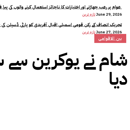
عوام پر رعب جھاڑنے اور اختیارات کا ناجائز استعمال کرنے والوں کی پیرا فورس میں کوئی جگہ نہیں:وزیراعلیٰ مریم نواز
June 29, 2026
تازہ ترین
تحریک انصاف کے رکن قومی اسمبلی اقبال آفریدی کو پارٹی ڈسپلن کی 
June 27, 2026
تازہ ترین
بین الاقوامی
شام نے یوکرین سے سف
دیا