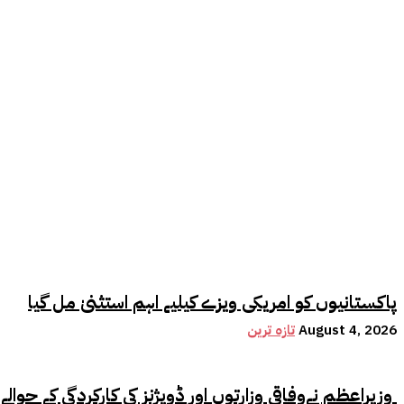
پاکستانیوں کو امریکی ویزے کیلیے اہم استثنیٰ مل گیا
August 4, 2026
تازہ ترین
وزیراعظم نےوفاقی وزارتوں اور ڈویژنز کی کارکردگی کے حوالے سے اہم فیصلہ کر لیا