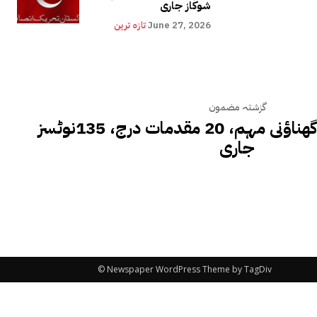
شوکاز جاری
June 27, 2026
تازہ ترین
گزشتہ مضمون
پاک فوج کیخلاف گھناؤنی مہم، 20 مقدمات درج، 135نوٹسز
جاری
© Newspaper WordPress Theme by TagDiv