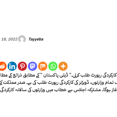
Tayyeba
 18, 2022
کارکردگی رپورٹ طلب کرلی۔” ڈیلی پاکستان ” کے مطابق ذرائع کے مط
ارف علوی نے سال 2021ء ستمبر تا اگست 2022ء تک تمام وزارتوں، ڈویڑنز کی کارکردگی رپورٹ طلب کی ہے۔ صدر م
آغاز ہوگا۔ مشترکہ اجلاس سے خطاب میں وزارتوں کی سالانہ کارکردگی