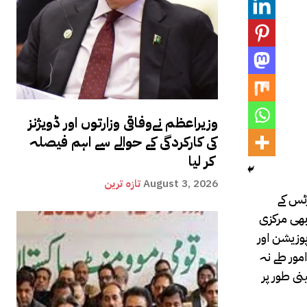
وزیراعظم نےوفاقی وزارتوں اور ڈویژنز
کی کارکردگی کے حوالے سے اہم فیصلہ
کر لیا
August 3, 2026
تازہ ترین
رٹس کے
بھی مرکزی
وزیشن اور
مور طے نہ
نی طور پر