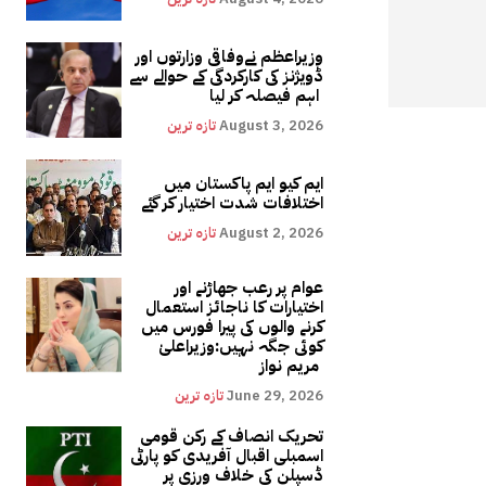
وزیراعظم نےوفاقی وزارتوں اور
ڈویژنز کی کارکردگی کے حوالے سے
اہم فیصلہ کر لیا
August 3, 2026
تازہ ترین
ایم کیو ایم پاکستان میں
اختلافات شدت اختیار کر گئے
August 2, 2026
تازہ ترین
عوام پر رعب جھاڑنے اور
اختیارات کا ناجائز استعمال
کرنے والوں کی پیرا فورس میں
کوئی جگہ نہیں:وزیراعلیٰ
مریم نواز
June 29, 2026
تازہ ترین
تحریک انصاف کے رکن قومی
اسمبلی اقبال آفریدی کو پارٹی
ڈسپلن کی خلاف ورزی پر