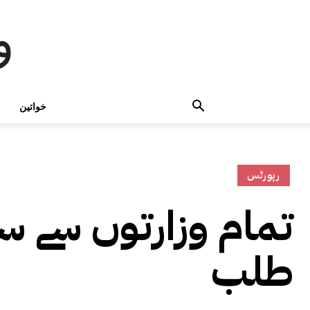
و
خواتین
رپورٹس
تمام وزارتوں سے سا
طلب