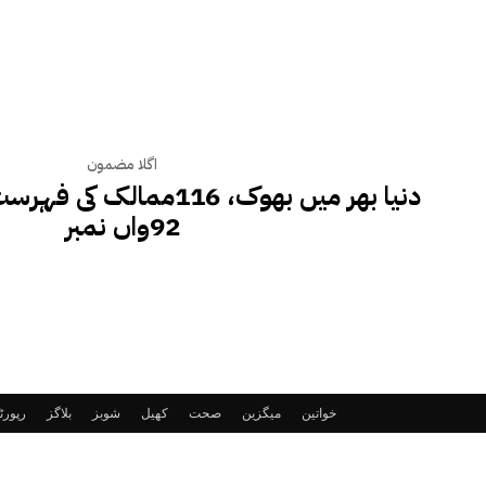
اگلا مضمون
دنیا بھر میں بھوک، 116ممال
92واں نمبر
خواتین
میگزین
صحت
کھیل
شوبز
بلاگز
رپور