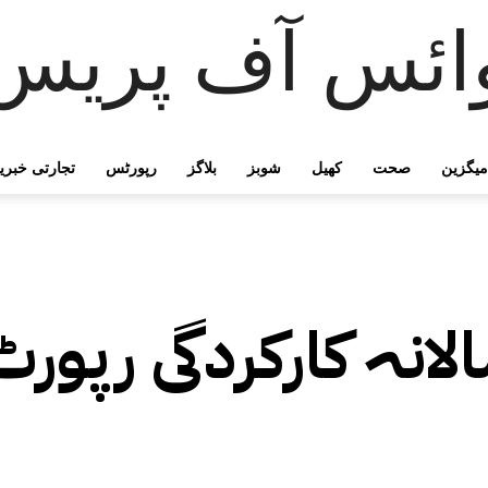
ائس آف پریس
میگزین
صحت
کھیل
شوبز
بلاگز
رپورٹس
تجارتی خبری
لانہ کارکردگی رپورٹ