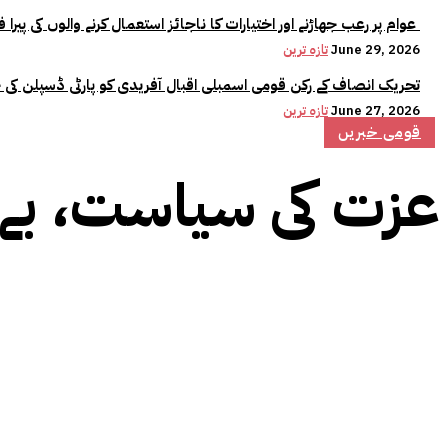
عوام پر رعب جھاڑنے اور اختیارات کا ناجائز استعمال کرنے والوں کی پیرا فورس میں کوئی جگہ نہیں:وزیراعلیٰ مریم نواز
June 29, 2026
تازہ ترین
تحریک انصاف کے رکن قومی اسمبلی اقبال آفریدی کو پارٹی ڈسپلن کی 
June 27, 2026
تازہ ترین
قومی خبریں
عزت کی سیاست، بے ش