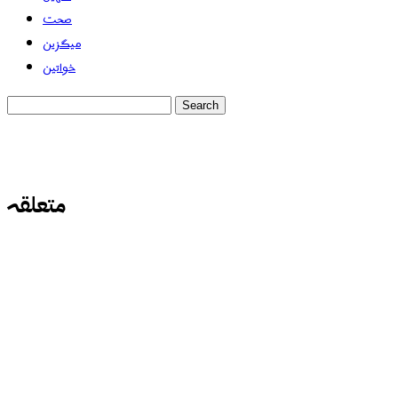
صحت
میگزین
خواتین
متعلقہ