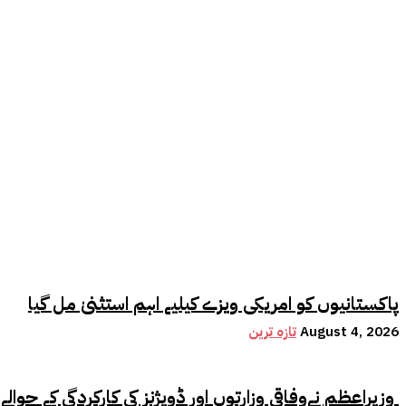
پاکستانیوں کو امریکی ویزے کیلیے اہم استثنیٰ مل گیا
August 4, 2026
تازہ ترین
وزیراعظم نےوفاقی وزارتوں اور ڈویژنز کی کارکردگی کے حوالے سے اہم فیصلہ کر لیا