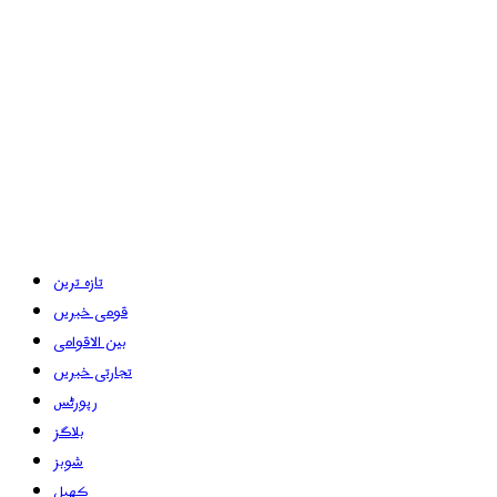
تازہ ترین
قومی خبریں
بین الاقوامی
تجارتی خبریں
رپورٹس
بلاگز
شوبز
کھیل