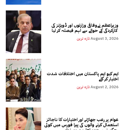
وزیراعظم نےوفاقی وزارتوں اور ڈویژنز کی
کارکردگی کے حوالے سے اہم فیصلہ کر لیا
August 3, 2026
تازہ ترین
ایم کیو ایم پاکستان میں اختلافات شدت
اختیار کر گئے
August 2, 2026
تازہ ترین
عوام پر رعب جھاڑنے اور اختیارات کا ناجائز
استعمال کرنے والوں کی پیرا فورس میں کوئی
جگہ نہیں:وزیراعلیٰ مریم نواز