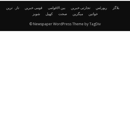
بلاگز
رپورٹس
تجارتی خبریں
بین الاقوامی
قومی خبریں
تازہ ترین
خواتین
میگزین
صحت
کھیل
شوبز
© Newspaper WordPress Theme by TagDiv