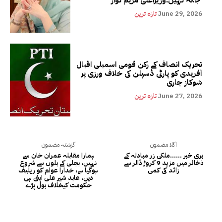
June 29, 2026
تازہ ترین
تحریک انصاف کے رکن قومی اسمبلی اقبال
آفریدی کو پارٹی ڈسپلن کی خلاف ورزی پر
شوکاز جاری
June 27, 2026
تازہ ترین
اگلا مضمون
گزشتہ مضمون
بری خبر ……ملکی زر مبادلہ کے
ہمارا مقابلہ عمران خان سے
ذخائر میں مزید 9 کروڑ ڈالر سے
نہیں، بجلی کے بلوں سے شروع
زائد کی کمی
ہوگیا ہے، خدارا عوام کو ریلیف
دیں، عابد شیر علی اپنی ہی
حکومت کیخلاف بول پڑے