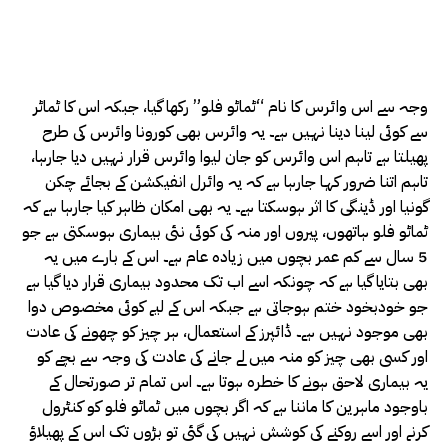
وجہ سے اس وائرس کا نام “ٹماٹو فلو” رکھا گیا، جبکہ اس کا ٹماٹر
سے کوئی لینا دینا نہیں ہے۔ یہ وائرس بھی کورونا وائرس کی طرح
پھیلتا ہے تاہم اس وائرس کو جان لیوا وائرس قرار نہیں دیا جارہا،
تاہم اتنا ضرور کہا جارہا ہے کہ یہ وائرل انفیکشن کے بجائے چکن
گونیا اور ڈینگی کا اثر ہوسکتا ہے۔ یہ بھی امکان ظاہر کیا جارہا ہے کہ
ٹماٹو فلو ہاتھوں، پیروں اور منہ کی کوئی نئی بیماری ہوسکتی ہے جو
5 سال سے کم عمر بچوں میں زیادہ عام ہے۔ اس کے بارے میں یہ
بھی بتایا گیا ہے کہ چونکہ اسے اب تک محدود بیماری قرار دیا گیا ہے
جو خودبخود ختم ہوجاتی ہے جبکہ اس کے لیے کوئی مخصوص دوا
بھی موجود نہیں ہے۔ ڈائپرز کے استعمال، ہر چیز کو چھونے کی عادت
اور کسی بھی چیز کو منہ میں لے جانے کی عادت کی وجہ سے بچے کو
یہ بیماری لاحق ہونے کا خطرہ ہوتا ہے۔ اس تمام تر صورتحال کے
باوجود ماہرین کا ماننا ہے کہ اگر بچوں میں ٹماٹو فلو کو کنٹرول
کرنے اور اسے روکنے کی کوشش نہیں کی گئی تو بڑوں تک اس کے پھیلاؤ