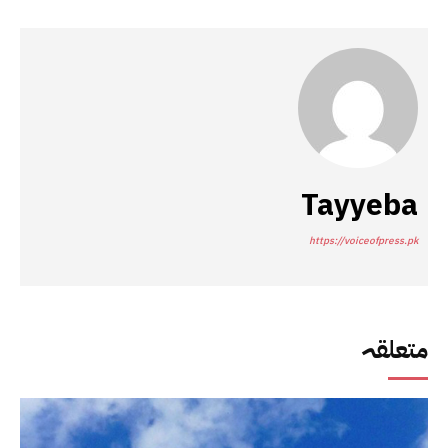
Tayyeba
https://voiceofpress.pk
متعلقہ