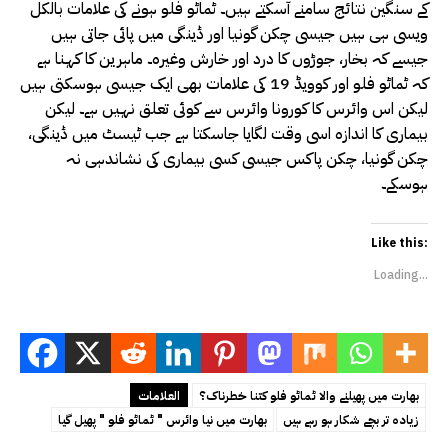
کے سنگین نتائج سامنے آسکتے ہیں۔ ٹماٹو فلو ہونے کی علامات بالکل
ویسی ہی ہیں جیسی چکن گونیا اور ڈینگی میں پائی جاتی ہیں
جیسے کہ بخار، جوڑوں کا درد اور خارش وغیرہ۔ ماہرین کا کہنا ہے
کہ ٹماٹو فلو اور کوویڈ 19 کی علامات بھی ایک جیسی ہوسکتی ہیں
لیکن اس وائرس کا کورونا وائرس سے کوئی تعلق نہیں ہے۔ لیکن
بیماری کا اندازہ اسی وقت لگایا جاسکتا ہے جب ٹیسٹ میں ڈینگی،
چکن گونیا، چکن پاکس جیسی کسی بیماری کی نشاندہی نہ
ہوسکے۔
Like this:
Loading...
بھارت میں پھیلنے والا ٹماٹو فلو کتنا خطرناک؟
العلامات
زیادہ تر بچے شکار ہو رہے ہیں
بھارت میں نیا وائرس " ٹماٹو فلو " پھیل گیا