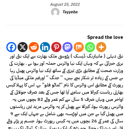
August 25, 2022
Tayyeba
Spread the love
نئی دہلی ( مانیٹرنگ ڈیسک ) پڑوسی ملک بھارت سے ایک نئی اور
بری خبرآئی ہے کہ وہاں ایک نیا وائرس حملہ آور ہوا ہے . بھارت کی
وزارت صحت کے مطابق بڑی تیزی کے ساتھ ایک نیا وائرس پھیل رہا
ہے جس کے زیادہ تر شکار بچے ہیں۔ ” جنگ ” اورغیر ملکی میڈیا کی
رپورٹ کے مطابق اس وائرس کا نام “ٹماٹو فلو” ہے، اس کا پہلا کیس
بھارتی ریاست کیرالا میں سامنے آیا تھا جس کے بعد صرف جولائی کے
اواخر میں وہاں صرف 5 سال سے کم عمر والے 82 بچوں میں یہ
وائرس رپورٹ ہوا۔ کیرالا سے پھیل کر یہ وائرس مزید تین ریاستوں
میں پھیل گیا ہے جن میں اوڑیسہ بھی شامل ہے جہاں ایک سے 9
سال کی عمر کے 26 بچوں میں یہ کیس رپورٹ ہوا۔ جسم پر پڑنے والے
لال اور دردناک چھالے جو بڑھ کر ایک درمیانے سائز کے ٹماٹر تک پہنچ