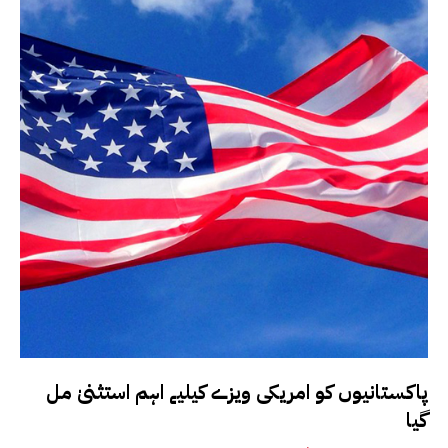
پاکستانیوں کو امریکی ویزے کیلیے اہم استثنیٰ مل
گیا