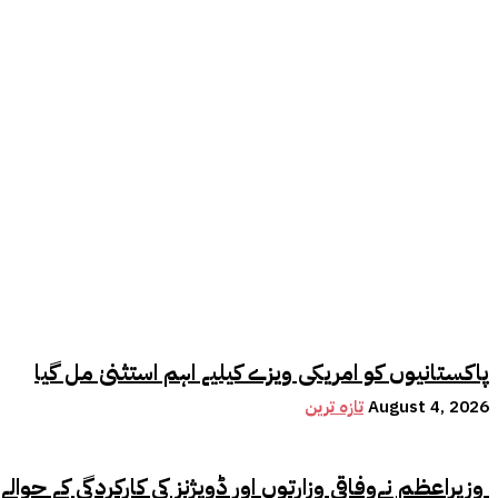
پاکستانیوں کو امریکی ویزے کیلیے اہم استثنیٰ مل گیا
August 4, 2026
تازہ ترین
وزیراعظم نےوفاقی وزارتوں اور ڈویژنز کی کارکردگی کے حوالے سے اہم فیصلہ کر لیا