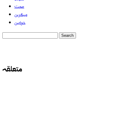
صحت
میگزین
خواتین
متعلقہ