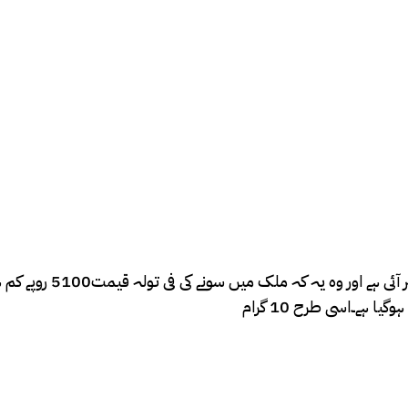
کراچی ( کامرس نیوز ) 