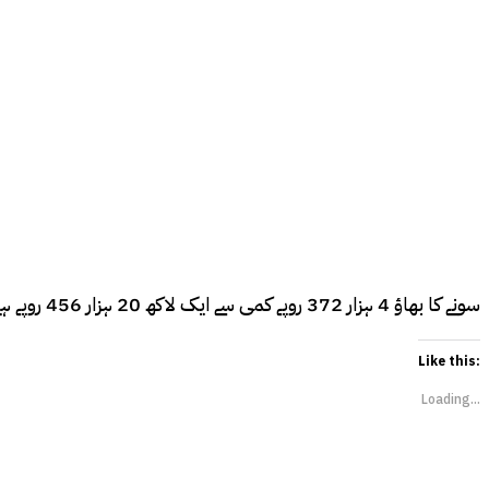
سونے کا بھاؤ 4 ہزار 372 روپے کمی سے ایک لاکھ 20 ہزار 456 روپے ہے۔ایسوسی ایشن کے مطابق عالمی صرافہ میں سونے کا بھاؤ 5 ڈالر اضافے سے 1 ہزار 733 ڈالر فی اونس ہے۔
Like this:
Loading...