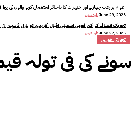
عوام پر رعب جھاڑنے اور اختیارات کا ناجائز استعمال کرنے والوں کی پیرا فورس میں کوئی جگہ نہیں:وزیراعلیٰ مریم نواز
June 29, 2026
تازہ ترین
تحریک انصاف کے رکن قومی اسمبلی اقبال آفریدی کو پارٹی ڈسپلن کی 
June 27, 2026
تازہ ترین
تجارتی خبریں
سونے کی فی تولہ قیمت میں 5100