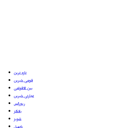
تازہ ترین
قومی خبریں
بین الاقوامی
تجارتی خبریں
رپورٹس
بلاگز
شوبز
کھیل