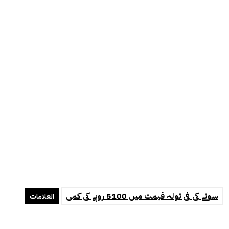
سونے کی فی تولہ قیمت میں 5100 روپے کی کمی
العلامات