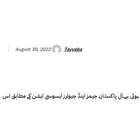
Tayyeba
August 30, 2022
ڈالر کی اڑان میں کمی کے بعد ایک اور اچھی خبر آئی ہے اور وہ یہ کہ ملک میں سونے کی فی تولہ قیمت5100 روپے کم ہوئی ہے۔آل پاکستان جیمز اینڈ جیولرز ایسوسی ایشن کے مطابق اس