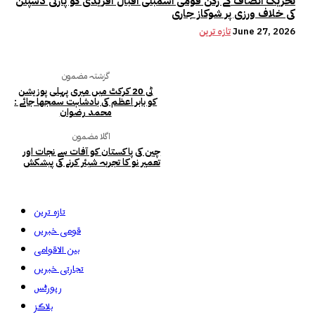
تحریک انصاف کے رکن قومی اسمبلی اقبال آفریدی کو پارٹی ڈسپلن
کی خلاف ورزی پر شوکاز جاری
June 27, 2026
تازہ ترین
گزشتہ مضمون
ٹی 20 کرکٹ میں میری پہلی پوزیشن
کو بابر اعظم کی بادشاہت سمجھا جائے :
محمد رضوان
اگلا مضمون
چین کی پاکستان کو آفات سے نجات اور
تعمیر نو کا تجربہ شیئر کرنے کی پیشکش
تازہ ترین
قومی خبریں
بین الاقوامی
تجارتی خبریں
رپورٹس
بلاگز