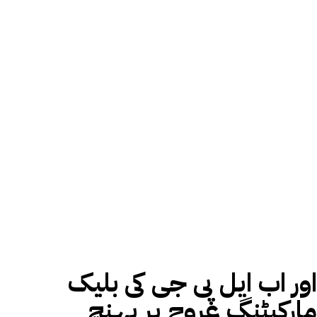
اور اب ایل پی جی کی بلیک
مارکیٹنگ عروج پر پہنچ