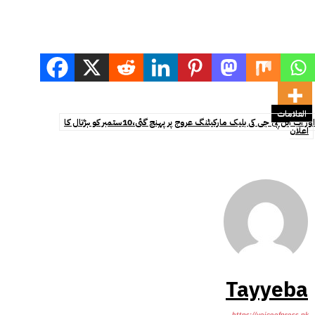
العلامات
اور اب ایل پی جی کی بلیک مارکیٹنگ عروج پر پہنچ گئی،10ستمبر کو ہڑتال کا
اعلان
Tayyeba
https://voiceofpress.pk