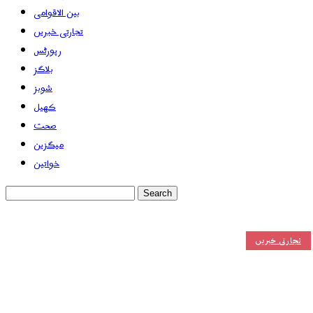
بین الاقوامی
تجارتی خبریں
رپورٹس
بلاگز
شوبز
کھیل
صحت
میگزین
خواتین
تجارتی خبریں