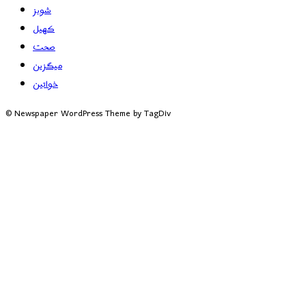
شوبز
کھیل
صحت
میگزین
خواتین
© Newspaper WordPress Theme by TagDiv