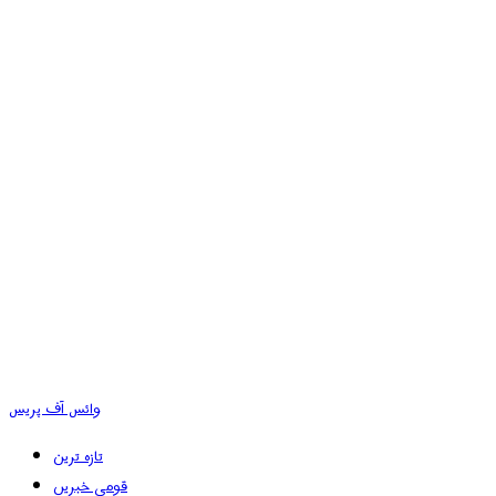
وائس آف پریس
تازہ ترین
قومی خبریں