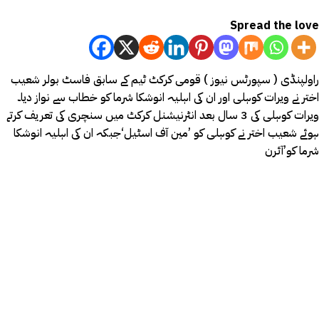
Spread the love
راولپنڈی ( سپورٹس نیوز ) قومی کرکٹ ٹیم کے سابق فاسٹ بولر شعیب
اختر نے ویرات کوہلی اور ان کی اہلیہ انوشکا شرما کو خطاب سے نواز دیا۔
ویرات کوہلی کی 3 سال بعد انٹرنیشنل کرکٹ میں سنچری کی تعریف کرتے
ہوئے شعیب اختر نے کوہلی کو ’مین آف اسٹیل‘جبکہ ان کی اہلیہ انوشکا
شرما کو’آئرن