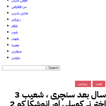
قومی خبریں
بین الاقوامی
تجارتی خبریں
رپورٹس
بلاگز
شوبز
کھیل
صحت
میگزین
خواتین
کھیل
رپورٹس
3 سال بعد سنچری ، شعیب
اختر نے کوہلی اور انوشکا کو 2