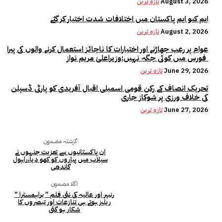
August 3, 2026
تازہ ترین
ایم کیو ایم پاکستان میں اختلافات شدت اختیار کر گئے
August 2, 2026
تازہ ترین
عوام پر رعب جھاڑنے اور اختیارات کا ناجائز استعمال کرنے والوں کی پیرا
فورس میں کوئی جگہ نہیں:وزیراعلیٰ مریم نواز
June 29, 2026
تازہ ترین
تحریک انصاف کے رکن قومی اسمبلی اقبال آفریدی کو پارٹی ڈسپلن
کی خلاف ورزی پر شوکاز جاری
June 27, 2026
تازہ ترین
گزشتہ مضمون
ان پاکستانیوں سے تعزیت جنہوں نے
سیلاب میں پیاروں کو کھو د یا،راہول
گاندھی
اگلا مضمون
رنبیر اور عالیہ کی نئی فلم ” براہمسترا ”
ریلیز ہوتے ہی تنازعات اور تبصروں کا
شکار ہو گئی