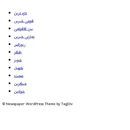
تازہ ترین
قومی خبریں
بین الاقوامی
تجارتی خبریں
رپورٹس
بلاگز
شوبز
کھیل
صحت
میگزین
خواتین
© Newspaper WordPress Theme by TagDiv