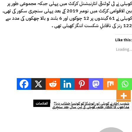
کوہلی نے ٹی ٹوئنٹی انٹرنیشنل کرکٹ میں پہلی جبکہ مجموعی طور پر
بین الاقوامی کرکٹ میں نومبر 2019 کے بعد پہلی سنچری سکور کی تھی۔
کوہلی نے 61 گیندوں پر 12 چوکوں اور 6 بلند و بالا چھکوں کی مدد سے
122 رنز کی ناقابلِ شکست اننگز کھیلی تھی ۔
Like this:
Loading...
شعیب اختر نے کوہلی اور انوشکا کو کونسا خطاب دیا؟
العلامات
مداحوں کا انتظار ختم، کوہلی کی تین سال بعد سنچری