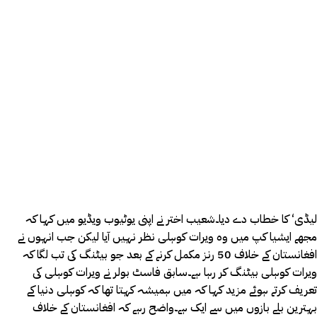
لیڈی‘ کا خطاب دے دیا۔شعیب اختر نے اپنی یوٹیوب ویڈیو میں کہا کہ
مجھے ایشیا کپ میں وہ ویرات کوہلی نظر نہیں آیا لیکن جب انہوں نے
افغانستان کے خلاف 50 رنز مکمل کرنے کے بعد جو بیٹنگ کی تب لگا کہ
ویرات کوہلی بیٹنگ کر رہا ہے۔سابق فاسٹ بولر نے ویرات کوہلی کی
تعریف کرتے ہوئے مزید کہا کہ میں ہمیشہ کہتا تھا کہ کوہلی دنیا کے
بہترین بلے بازوں میں سے ایک ہے۔واضح رہے کہ افغانستان کے خلاف