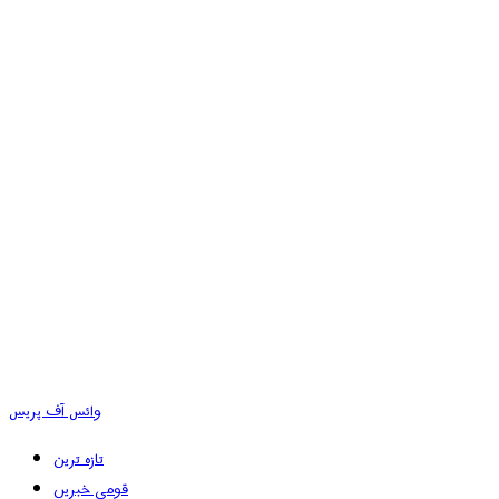
وائس آف پریس
تازہ ترین
قومی خبریں