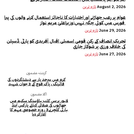
August 2, 2026
تازہ ترین
عوام پر رعب جھاڑنے اور اختیارات کا ناجائز استعمال کرنے والوں کی پیرا
فورس میں کوئی جگہ نہیں:وزیراعلیٰ مریم نواز
June 29, 2026
تازہ ترین
تحریک انصاف کے رکن قومی اسمبلی اقبال آفریدی کو پارٹی ڈسپلن
کی خلاف ورزی پر شوکاز جاری
June 27, 2026
تازہ ترین
گزشتہ مضمون
کرم میں سرحد پار سے دہشتگردوں کی
فائرنگ ، پاک فوج کے 3 جوان شہید
اگلا مضمون
لاہور پریس کلب ہاؤسنگ سکیم میں
جھاڑیوں کی صفائی کیلئے پارکس اینڈ
ہارٹی کلچر نے3 روزہ خصوصی مہم کا
آغازکر دیا