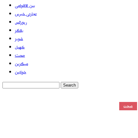
بین الاقوامی
تجارتی خبریں
رپورٹس
بلاگز
شوبز
کھیل
صحت
میگزین
خواتین
صحت