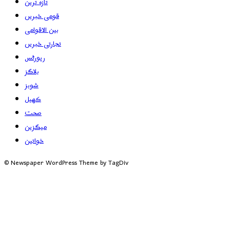
تازہ ترین
قومی خبریں
بین الاقوامی
تجارتی خبریں
رپورٹس
بلاگز
شوبز
کھیل
صحت
میگزین
خواتین
© Newspaper WordPress Theme by TagDiv