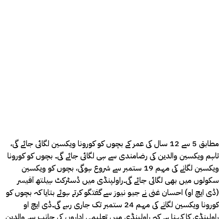
مطابق 5 سے 12 سال کی عمر کے بچوں کو کورونا ویکسین لگائی جائے گی،
تاہم ویکسین والدین کی رضامندی سے ہی لگائی جائے گی۔ بچوں کو کورونا
ویکسین لگانے کی مہم 19 ستمبر سے شروع ہوگی، بچوں کو ویکسین
سکولوں میں بھی لگائی جائے گی۔راولپنڈی میں ڈسٹرکٹ ہیلتھ آفیسر
(ڈی ایچ او) احسان غنی نے جیو نیوز سے گفتگو کرتے ہوئے بتایا کہ بچوں کو
کورونا ویکسین لگانے کی مہم 24 ستمبر تک جاری رہے گی۔ڈی ایچ او
راولپنڈی کا کہنا ہے کہ راولپنڈی میں تعلیمی اداروں کی جانب سے والدین