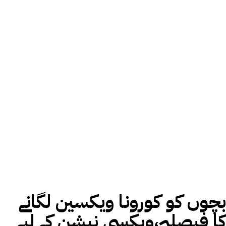
بچوں کو کورونا ویکسین لگانے
کا فیصلہ،ویکسی نیشن کے لیے