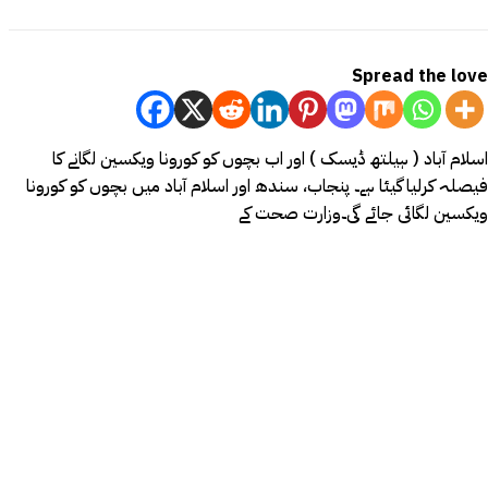
Spread the love
اسلام آباد ( ہیلتھ ڈیسک ) اور اب بچوں کو کورونا ویکسین لگانے کا
فیصلہ کرلیا گیئا ہے۔ پنجاب، سندھ اور اسلام آباد میں بچوں کو کورونا
ویکسین لگائی جائے گی۔وزارت صحت کے