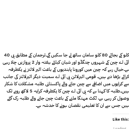
40 کلو کے بجائے 80 کلو سامان ساتھ لے جا سکیں گے۔ترجمان کے مطابق پی
آئی اے چین کے شہروں چنگڈو اور شیان کیلئے ہفتہ وار 2 پروازیں چلا رہی
ہے۔خیال رہے کہ چین میں کورونا پابندیوں کے باعث ائیر لائنز نے یکطرفہ
کرائے بڑھا دیے ہیں۔ قومی ائیرلائن پی آئی اے سمیت دیگر ائیرلائنز کی جانب
سے کرایوں میں اضافے سے چین جانے والے پاکستانی طلبہ مشکلات کا شکار
ہیں۔طلبہ کا کہنا ہے کہ پی آئی اے چین کا یکطرفہ کرایہ 5 لاکھ روپے تک
وصول کر رہی ہے، ٹکٹ مہنگا ملنے کے باعث چین جانے والے طلبہ رک گئے
ہیں جس سے ان کا تعلیمی نقصان ہونے کا خدشہ ہے۔
Like this:
Loading...