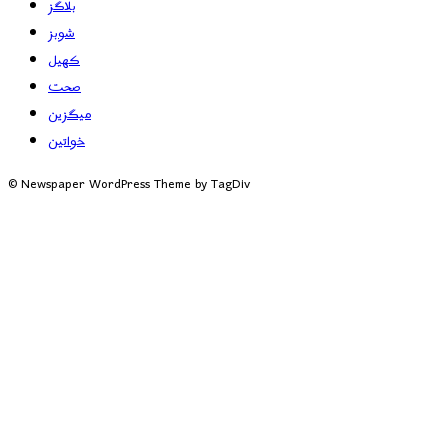
بلاگز
شوبز
کھیل
صحت
میگزین
خواتین
© Newspaper WordPress Theme by TagDiv