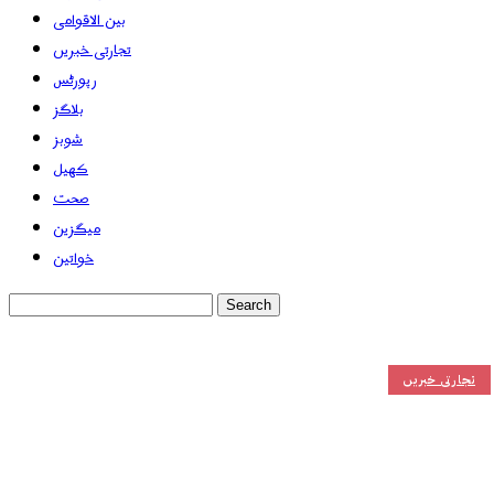
بین الاقوامی
تجارتی خبریں
رپورٹس
بلاگز
شوبز
کھیل
صحت
میگزین
خواتین
تجارتی خبریں