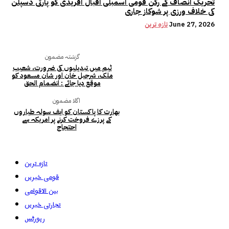
تحریک انصاف کے رکن قومی اسمبلی اقبال آفریدی کو پارٹی ڈسپلن
کی خلاف ورزی پر شوکاز جاری
June 27, 2026
تازہ ترین
گزشتہ مضمون
ٹیم میں تبدیلیوں کی ضرورت، شعیب
ملک، شرجیل خان اور شان مسعود کو
موقع دیا جائے : انضمام الحق
اگلا مضمون
بھارت کا پاکستان کو ایف سولہ طیاروں
کے پرزے فروخت کرنے پر امریکہ سے
احتجاج
تازہ ترین
قومی خبریں
بین الاقوامی
تجارتی خبریں
رپورٹس