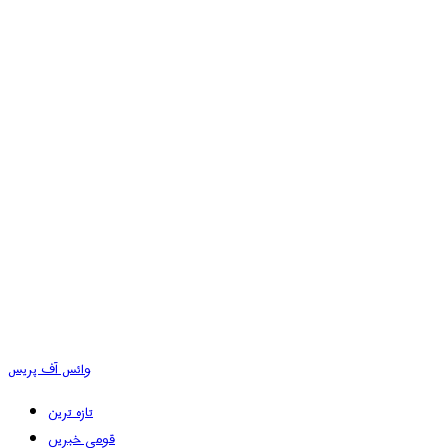
وائس آف پریس
تازہ ترین
قومی خبریں