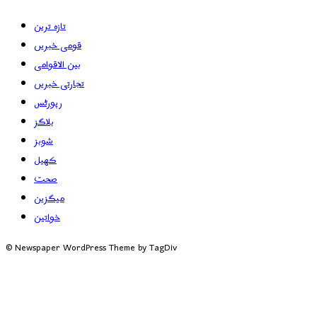
تازہ ترین
قومی خبریں
بین الاقوامی
تجارتی خبریں
رپورٹس
بلاگز
شوبز
کھیل
صحت
میگزین
خواتین
© Newspaper WordPress Theme by TagDiv