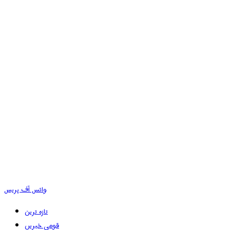
وائس آف پریس
تازہ ترین
قومی خبریں