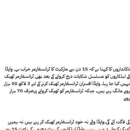
دکانداروں کا کہنا ہے کہ 15 دن سے مارکیٹ کا ٹرانسفارمر خراب ہے۔ واپڈا
کے اہلکاروں کو مسلسل شکایات درج کروانے کے بعد بھی ٹرانسفارمر ٹھیک
نہیں کیا جا رہا۔ واپڈا افسران ٹرانسفارمر ٹھیک کرنے کے لیے 3 لاکھ 50 ہزار
روپے مانگ رہے ہیں۔ جبکہ ٹرانسفارمر کو ٹھیک کروانے پرصرف 70 ہزار
روپے
کی لاگت آئے گی۔واپڈا والے نہ خود ٹرانسفارمر ٹھیک کر رہے ہیں نہ ہمیں
ٹھیک کروانے دے رہے ہیں .واپڈا اہلکاروں کی ہٹ دھرمی کے باعث 15 روز