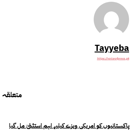
Tayyeba
https://voiceofpress.pk
متعلقہ
پاکستانیوں کو امریکی ویزے کیلیے اہم استثنیٰ مل گیا