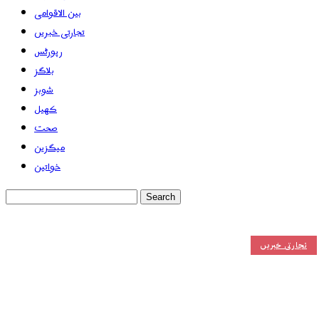
بین الاقوامی
تجارتی خبریں
رپورٹس
بلاگز
شوبز
کھیل
صحت
میگزین
خواتین
تجارتی خبریں