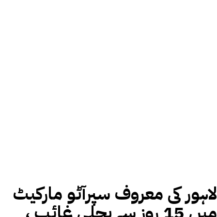
لاہور کی معروف سپرآٹو مارکیٹ
میں 15 روز سے بجلی غائب ،