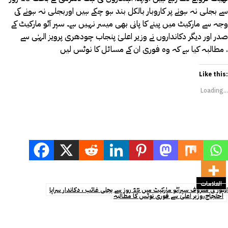
سے بجلی نہ ہونے پر کاروبار بالکل بند ہو چکے ہیں اوربجلی نہ ہونے کی
وجہ سے مارکیٹ میں پینے کا پانی بھی میسر نہیں ہے۔ سپر آٹو مارکیٹ کے
صدر اور دیگر دکانداروں نے وزیر اعلیٰ پنجاب چودھری پرویز الہٰی سے
مطالبہ کیا ہے کہ وہ فوری ان کے مسائل کا نوٹس لیں .
Like this:
Loading...
العلامات
لاہور کی معروف سپرآٹو مارکیٹ میں 15 روز سے بجلی غائب ، دکاندار سراپا
احتجاج،وزیر اعلیٰ سے فوری نوٹس کا مطالبہ