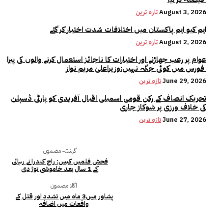
August 3, 2026
تازہ ترین
ایم کیو ایم پاکستان میں اختلافات شدت اختیار کر گئے
August 2, 2026
تازہ ترین
عوام پر رعب جھاڑنے اور اختیارات کا ناجائز استعمال کرنے والوں کی پیرا
فورس میں کوئی جگہ نہیں:وزیراعلیٰ مریم نواز
June 29, 2026
تازہ ترین
تحریک انصاف کے رکن قومی اسمبلی اقبال آفریدی کو پارٹی ڈسپلن
کی خلاف ورزی پر شوکاز جاری
June 27, 2026
تازہ ترین
گزشتہ مضمون
فحش فلمیں کیس: راج کندرا نے رہائی
کے 1 سال بعد خاموشی توڑ دی
اگلا مضمون
پشاور میں3 ماہ میں تشدد اور قتل کے
واقعات میں اضافہ