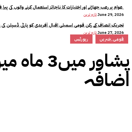
عوام پر رعب جھاڑنے اور اختیارات کا ناجائز استعمال کرنے والوں کی پیرا فورس میں کوئی جگہ نہیں:وزیراعلیٰ مریم نواز
June 29, 2026
تازہ ترین
تحریک انصاف کے رکن قومی اسمبلی اقبال آفریدی کو پارٹی ڈسپلن کی 
June 27, 2026
تازہ ترین
قومی خبریں
رپورٹس
پشاور میں
اضافہ