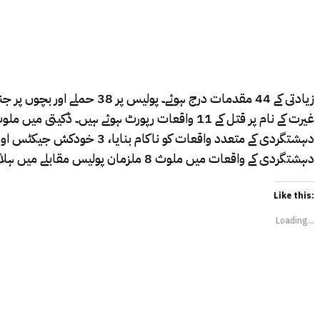
دہشتگردی کے واقعات میں ملوث 8 ملزمان پولیس مقابلے میں ہلاک ہوئے۔ بھتہ خوری میں ملوث 62 ملزمان کو گرفتار کیا۔ منشیات کے دھندے میں ملوث 6405 ملزمان کو گرفتار کیا گیا۔
Like this:
Loading...