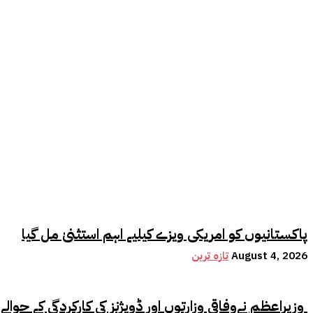
پاکستانیوں کو امریکی ویزے کیلیے اہم استثنیٰ مل گیا
August 4, 2026
تازہ ترین
وزیراعظم نےوفاقی وزارتوں اور ڈویژنز کی کارکردگی کے حوالے سے اہم فیصلہ کر لیا