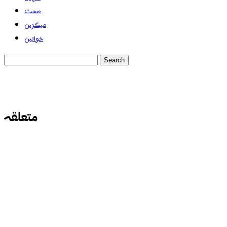
صحت
میگزین
خواتین
متعلقہ