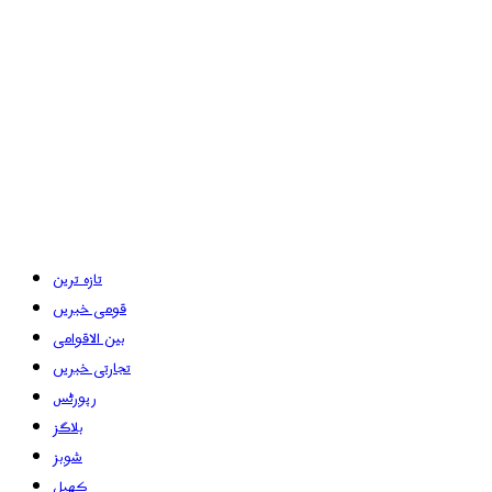
تازہ ترین
قومی خبریں
بین الاقوامی
تجارتی خبریں
رپورٹس
بلاگز
شوبز
کھیل