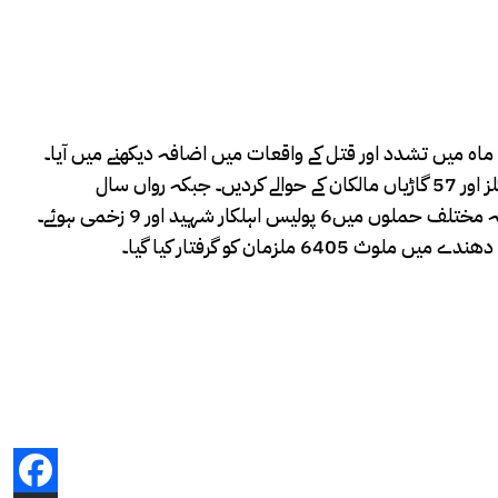
زیادتی کے 44 مقدمات درج ہوئے۔ پولیس پر 38 حملے اور بچوں پر جنسی تشدد کے 28 واقعات ہوئے۔ سی سی پی او پشاور کا کہنا تھا کہ 3 ماہ میں تشدد اور قتل کے واقعات میں اضافہ دیکھنے میں آیا۔
غیرت کے نام پر قتل کے 11 واقعات رپورٹ ہوئے ہیں۔ ڈکیتی میں ملوث گینگز کے 325 ملزمان کو گرفتار کیا گیا ہے۔ 175 مسروقہ موٹرسائیکلز اور 57 گاڑیاں مالکان کے حوالے کردیں۔ جبکہ رواں سال
دہشتگردی کے متعدد واقعات کو ناکام بنایا، 3 خودکش جیکٹس اور 23 دستی بم برآمد کرکے ناکارہ بنائے گئے۔ سی سی پی او پشاور نے کہا کہ مختلف حملوں میں6 پولیس اہلکار شہید اور 9 زخمی ہوئے۔