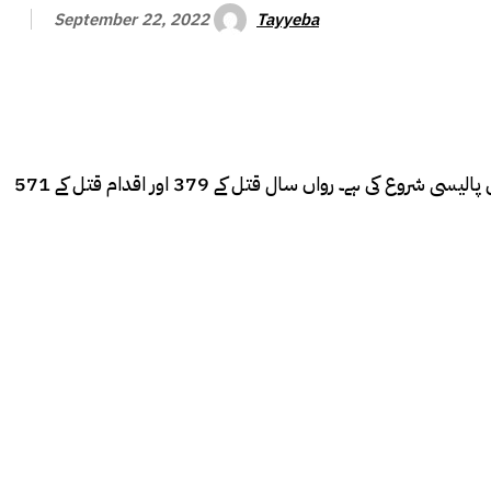
Tayyeba
September 22, 2022
پشاور ( نیوز ڈیسک ) کیپٹل سٹی پولیس آفیسر (سی سی پی او) پشاور اعجاز خان نے کہا ہے کہ ایف آئی آرز درج کرنےکیلئے شفاف رجسٹریشن پالیسی شروع کی ہے۔ رواں سال قتل کے 379 اور اقدام قتل کے 571