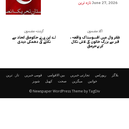
June 27, 2026
تازہ ترین
اگلا مضمون
گزشتہ مضمون
ظفر وال میں افسوسناک واقعہ ،
اے این پی نے حکومتی اتحاد سے
قبر سے بزرگ خاتون کی لاش نکال
نکلنے کی دھمکی دیدی
کر بےحرمتی
بلاگز
رپورٹس
تجارتی خبریں
بین الاقوامی
قومی خبریں
تازہ ترین
خواتین
میگزین
صحت
کھیل
شوبز
© Newspaper WordPress Theme by TagDiv