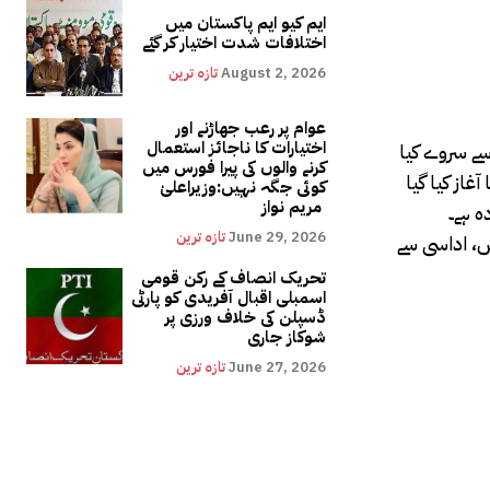
ایم کیو ایم پاکستان میں
اختلافات شدت اختیار کر گئے
August 2, 2026
تازہ ترین
عوام پر رعب جھاڑنے اور
اختیارات کا ناجائز استعمال
تعاون کے بغیر ممکن نہیں۔مذکورہ تحقیق میں تقریبا 2 ہزار افراد سے سروے کیا
کرنے والوں کی پیرا فورس میں
 افراد سے 2019 اور 2020 کے دوران سروے کا آغاز کیا گیا
کوئی جگہ نہیں:وزیراعلیٰ
مریم نواز
ومیٹک اسٹریس ڈس آرڈر کی شرح توقع سے3 سے5 گنا زیادہ ہے۔
June 29, 2026
تازہ ترین
فسوس، اداسی سے
تحریک انصاف کے رکن قومی
اسمبلی اقبال آفریدی کو پارٹی
ڈسپلن کی خلاف ورزی پر
شوکاز جاری
June 27, 2026
تازہ ترین