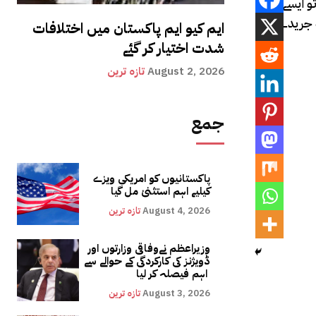
Pos (پی ٹی ایس ڈی)
 جریدے کے
ایم کیو ایم پاکستان میں اختلافات
شدت اختیار کر گئے
August 2, 2026
تازہ ترین
جمع
پاکستانیوں کو امریکی ویزے
کیلیے اہم استثنیٰ مل گیا
August 4, 2026
تازہ ترین
وزیراعظم نےوفاقی وزارتوں اور
ڈویژنز کی کارکردگی کے حوالے سے
اہم فیصلہ کر لیا
August 3, 2026
تازہ ترین