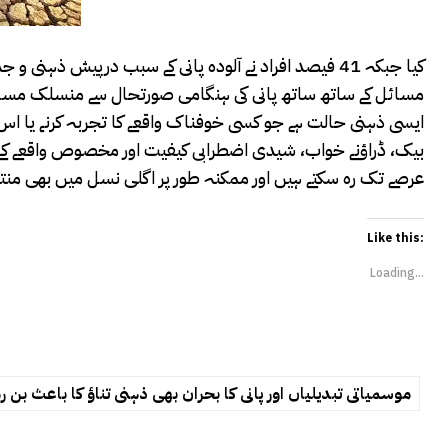
کیا جبکہ 41 فیصد افراد نے آلودہ پانی کے سبب درپیش
مسائل کے ساتھ ساتھ پانی کی ہنگامی صورتحال سے منسلک مسائل
ایسی ذہنی حالت ہے جو کسی خوفناک واقعے کا تجربہ کرنے یا اس
بیک، ڈراؤنے خواب، شیدی اضطرابی کیفیت اور مخصوص واقعے کے خیا
عرصے تک رہ سکتے ہیں اور ممکنہ طور پر اگلی نسل میں بھی منت
Like this:
Loading...
موسمیاتی تبدیلیاں اور پانی کا بحران بھی ذہنی تناؤ کا باعث بن ر