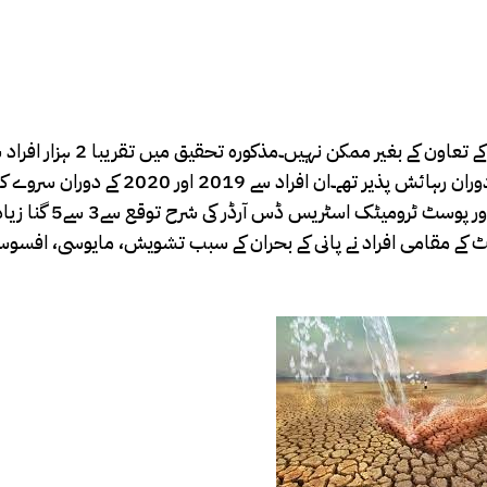
سہولت بڑے پیمانے پر فراہم کرنے کی ضرورت ہے جو وفاقی حکومت کے 
گیا جو مشی گن کے علاقے فلنٹ میں 2014 میں پانی کے بحران کے دوران رہائش پذیر تھے۔ان
جس سے یہ بات سامنے آئی ہے کہ فلیٹ کے باسیوں میں ڈپریشن اور پوسٹ ٹر
فیصد سروے میں شامل فلنٹ کے مقامی افراد نے پانی کے بحران کے سبب تشویش، مایوسی، ا