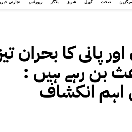
میگزین
صحت
کھیل
شوبز
بلاگز
رپورٹس
تجارتی خبری
ور پانی کا بحران تی
عث بن رہے ہیں :
 اہم انکشاف