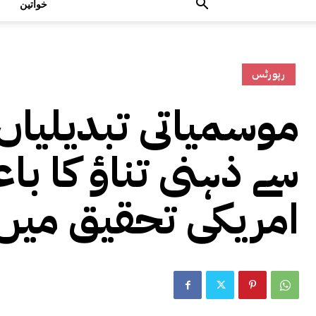
خواتین
رپورٹس
موسمیاتی تبدیلیاں ا
سے ذہنی تناؤ کا با
امریکی تحقیق میں