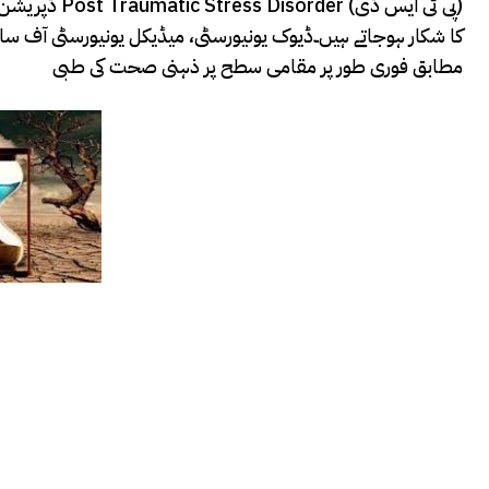
ڈپریشن کا شک
کا شکار ہوجاتے ہیں۔ڈیوک یونیورسٹی، میڈیکل یونیورسٹی آف ساؤت
مطابق فوری طور پر مقامی سطح پر ذہنی صحت کی طبی