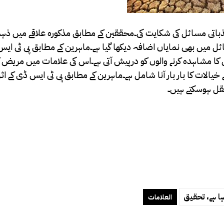
 ذہنی و جذباتی مسائل کی شکایت کی۔محققین کے مطابق مذکورہ علاقے میں 
 میں بھی نمایاں اضافہ دیکھا گیا ہے۔ماہرین کے مطابق پی ٹی ای
 کا مشاہدہ کرنے والوں کو درپیش آتی ہے۔اس کی علامات میں مریض
لات کا بار بار آنا شامل ہے۔ماہرین کے مطابق پی ٹی ایس ڈی کے ا
قل ہوسکتے ہیں۔
ہا ہے، تحقیق
العلامات