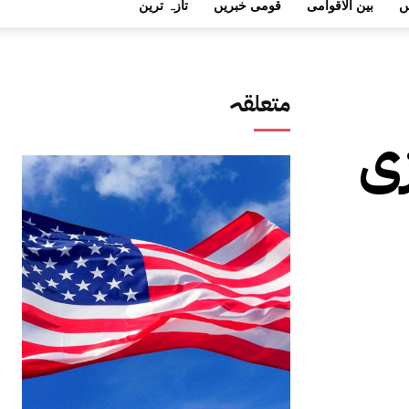
ں
بین الاقوامی
قومی خبریں
تازہ ترین
متعلقہ
زی