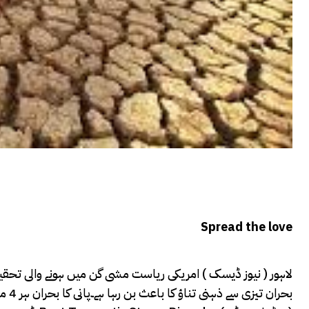
Spread the love
لاہور ( نیوز ڈیسک ) امریکی ریاست مشی گن میں ہونے والی تحقیق م