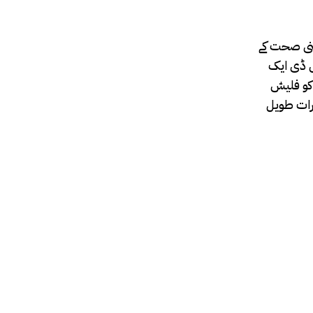
ذہنی صحت کے
س ڈی ایک
 کو فلیش
ثرات طویل