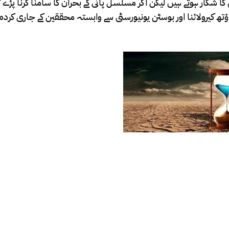
ار ہوتے ہیں لیکن اگر مسلسل پانی کے بحران کا سامنا کرنا پڑے تو ایسے افراد t Traumatic Stress Disorder
ھ کیرولائنا اور بوسٹن یونیورسٹی سے وابستہ محققین کے جاری کردہ