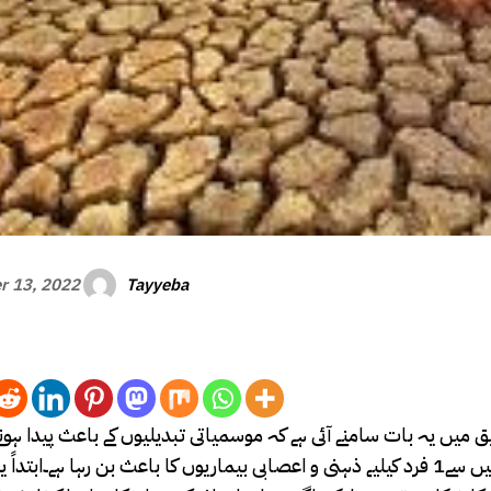
Tayyeba
r 13, 2022
یں یہ بات سامنے آئی ہے کہ موسمیاتی تبدیلیوں کے باعث پیدا ہونے و
بحران تیزی سے ذہنی تناؤ کا باعث بن رہا ہے۔پانی کا بحران ہر 4 میں سے1 فرد کیلیے ذہنی و اعصابی بیماریوں کا باعث بن رہا ہے