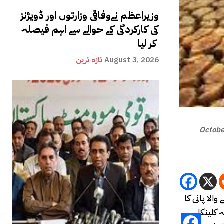
وزیراعظم نےوفاقی وزارتوں اور ڈویژنز
کی کارکردگی کے حوالے سے اہم فیصلہ
کر لیا
August 3, 2026
تازہ ترین
Octobe
الا پانی کا
۔ابتداً یہ کلینکل