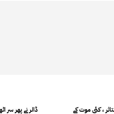
اثر ، کئی موت کے
ڈالر نے پھر سر ا