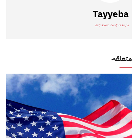
Tayyeba
https://voiceofpress.pk
متعلقہ