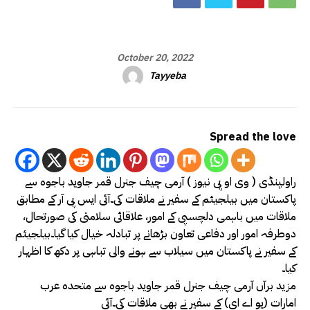
October 20, 2022
Tayyeba
Spread the love
راولپنڈی ( وی او پی نیوز ) آرمی چیف جنرل قمر جاوید باجوہ سے
پاکستان میں بیلجیئم کے سفیر نے ملاقات کی۔آئی ایس پی آر کے مطابق
ملاقات میں باہمی دلچسپی کے امور، علاقائی سلامتی کی صورتحال،
دوطرفہ امور اور دفاعی تعاون بڑھانے پر تبادلہ خیال کیا گیا۔بیلجیئم
کے سفیر نے پاکستان میں سیلاب سے ہونے والی تباہی پر دکھ کا اظہار
کیا۔
مزید برآں آرمی چیف جنرل قمر جاوید باجوہ سے متحدہ عرب
امارات (یو اے ای) کے سفیر نے بھی ملاقات کی۔آئی