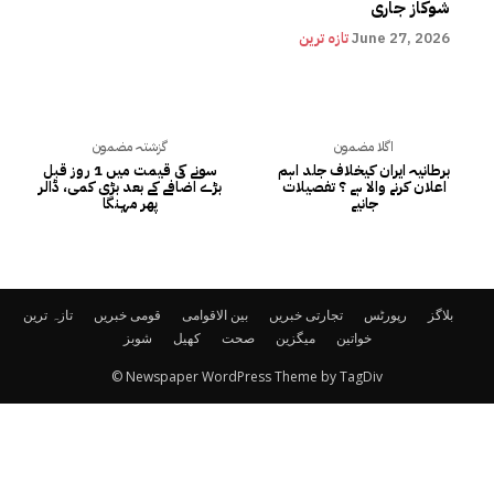
شوکاز جاری
June 27, 2026
تازہ ترین
اگلا مضمون
گزشتہ مضمون
برطانیہ ایران کیخلاف جلد اہم
سونے کی قیمت میں 1 روز قبل
اعلان کرنے والا ہے ؟ تفصیلات
بڑے اضافے کے بعد بڑی کمی، ڈالر
جانیے
پھر مہنگا
بلاگز
رپورٹس
تجارتی خبریں
بین الاقوامی
قومی خبریں
تازہ ترین
خواتین
میگزین
صحت
کھیل
شوبز
© Newspaper WordPress Theme by TagDiv