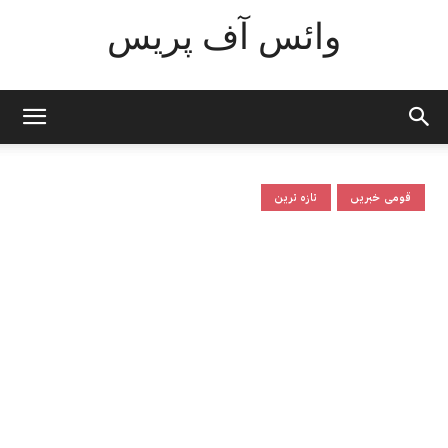
وائس آف پریس
قومی خبریں
تازہ ترین