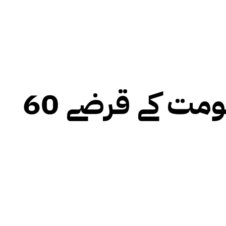
برطانیہ معاشی بحران میں گِھر گیا ، حکومت کے قرضے 60