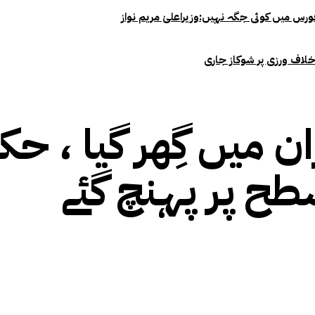
خلاف ورزی پر شوکاز جاری
طح پر پہنچ گئے