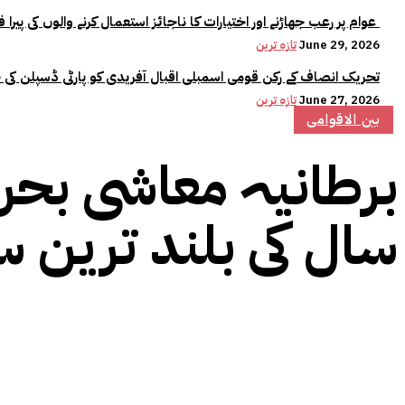
عوام پر رعب جھاڑنے اور اختیارات کا ناجائز استعمال کرنے والوں کی پیرا فورس میں کوئی جگہ نہیں:وزیراعلیٰ مریم نواز
June 29, 2026
تازہ ترین
تحریک انصاف کے رکن قومی اسمبلی اقبال آفریدی کو پارٹی ڈسپلن کی 
June 27, 2026
تازہ ترین
بین الاقوامی
سال کی بلند ترین س