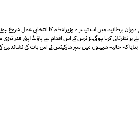
ے بعد اب تک کے سب سے بڑے قرضے ہیں۔4 مہینوں کے دوران برطانیہ میں اب تیسرے وزیراعظم کا ا
نڈ کی ٹیکس کٹوتی کے فیصلے پر نظرثانی کرنا ہوگی۔لز ٹرس کے اس اقدام سے پاؤنڈ اپن
 بتایا کہ حالیہ مہینوں میں سپر مارکیٹس نے اس بات کی نشاندہی ک