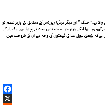
نتخابی عمل شروع ہونے والا ہے۔” جنگ ” اور دیگر میڈیا رپورٹس کے مطابق نئے وزیراعظم کو
ی قدر تیزی سے کھو رہا تھا لیکن وزیر خزانہ جیریمی ہنٹ نے پچھلے ہی ہفتے لز کے
ی ہے کہ بڑھتی ہوئی غذائی قیمتوں کی وجہ سے ان کی فروخت میں