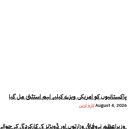
پاکستانیوں کو امریکی ویزے کیلیے اہم استثنیٰ مل گیا
August 4, 2026
تازہ ترین
وزیراعظم نےوفاقی وزارتوں اور ڈویژنز کی کارکردگی کے حوالے سے اہم فیصلہ کر لیا