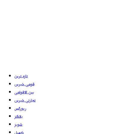
تازہ ترین
قومی خبریں
بین الاقوامی
تجارتی خبریں
رپورٹس
بلاگز
شوبز
کھیل