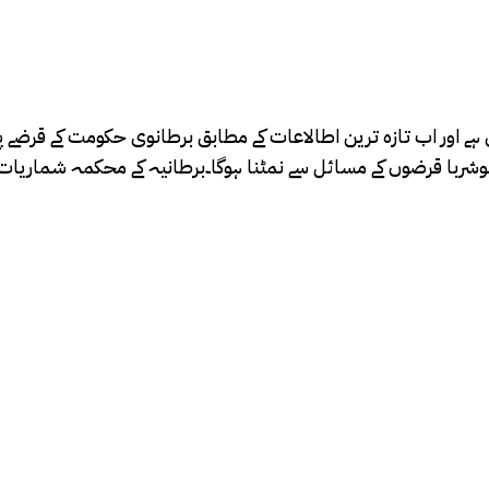
ر ہوشربا قرضوں کے مسائل سے نمٹنا ہوگا۔برطانیہ کے محکمہ شماری