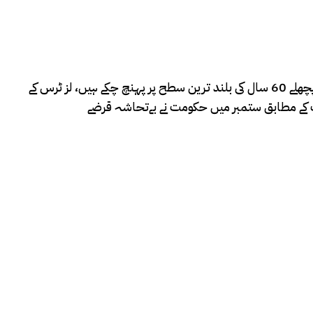
لندن ( نیٹ نیوز ) برطانیہ میں معاشی بحران کی گونج بڑھتی جا رہی ہے اور اب تازہ ترین اطالاعات کے مطابق برطانوی حکومت کے قرضے پچھلے 60 سال کی بلند ترین سطح پر پہنچ چکے ہیں، لز ٹرس کے
ات کے مطابق ستمبر میں حکومت نے بےتحاشہ قرضے