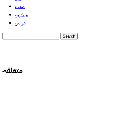
صحت
میگزین
خواتین
متعلقہ