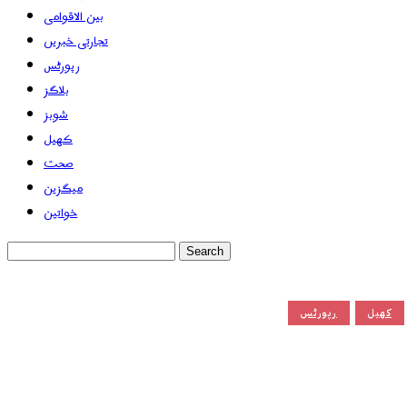
بین الاقوامی
تجارتی خبریں
رپورٹس
بلاگز
شوبز
کھیل
صحت
میگزین
خواتین
کھیل
رپورٹس