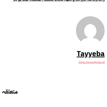
Tayyeba
https://voiceofpress.pk
متعلقہ