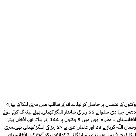
4وکٹوں کے نقصان پر حاصل کر لیا۔ہدف کے تعاقب میں سری لنکا کے بیٹر
دھنن جیا دی سلوا نے 66 رنز کی شاندار اننگز کھیلی۔پہلے بیٹنگ کرتے ہوئے
افغانستان نے مقررہ اوورز میں 8 وکٹوں پر 144 رنز بنائے تھے، افغان بیٹر
رحمان اللّٰہ گرباز نے 28 اور عثمان غنی نے 27 رنز کی اننگز کھیلی تھی۔سری
لنکا کی طرف سے وینیندو ہسارنگا نے 3 کھلاڑیوں کو آؤٹ کیا۔ افغانستان