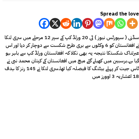
Spread the love
سڈنی ( سپورٹس نیوز ) ٹی 20 ورلڈ کپ کے سپر 12 مرحلے میں سری لنکا
نے افغانستان کو 6 وکٹوں سے بری طرح شکست سے دوچار کر دیا اور اس
عبرتناک شکستکا نتیجہ یہ بھی نکلا کہ افغانستان ورلڈ کپ سے باہر ہو
گیا ہے۔برسبین میں کھیلے گئے میچ میں افغانستان کے کپتان محمد نبی نے
ٹاس جیت کر پہلے بیٹنگ کا فیصلہ کیا تھا۔سری لنکا نے 145 رنز کا ہدف
18 اعشاریہ 3 اوورز میں