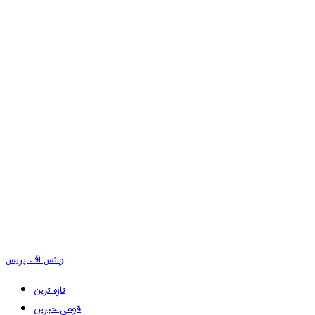
وائس آف پریس
تازہ ترین
قومی خبریں