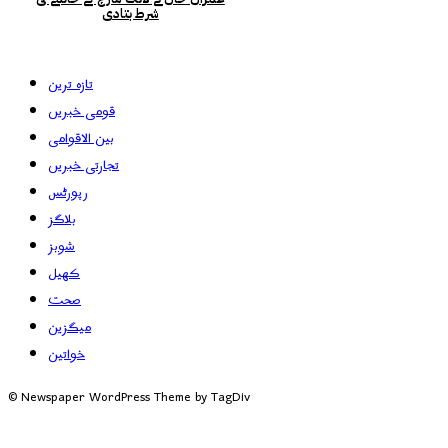
شرط بتادی
تازہ ترین
قومی خبریں
بین الاقوامی
تجارتی خبریں
رپورٹس
بلاگز
شوبز
کھیل
صحت
میگزین
خواتین
© Newspaper WordPress Theme by TagDiv