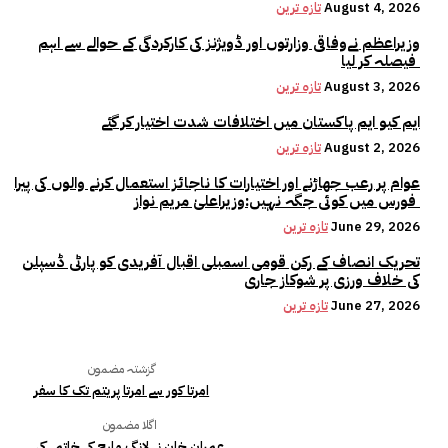
August 4, 2026
تازہ ترین
وزیراعظم نےوفاقی وزارتوں اور ڈویژنز کی کارکردگی کے حوالے سے اہم
فیصلہ کر لیا
August 3, 2026
تازہ ترین
ایم کیو ایم پاکستان میں اختلافات شدت اختیار کر گئے
August 2, 2026
تازہ ترین
عوام پر رعب جھاڑنے اور اختیارات کا ناجائز استعمال کرنے والوں کی پیرا
فورس میں کوئی جگہ نہیں:وزیراعلیٰ مریم نواز
June 29, 2026
تازہ ترین
تحریک انصاف کے رکن قومی اسمبلی اقبال آفریدی کو پارٹی ڈسپلن
کی خلاف ورزی پر شوکاز جاری
June 27, 2026
تازہ ترین
گزشتہ مضمون
امرتا کور سے امرتا پریتم تک کا سفر
اگلا مضمون
عمران خان نے لانگ مارچ کے خاتمے کی