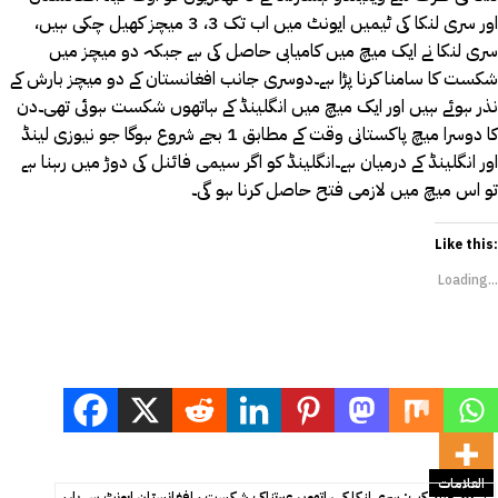
اور سری لنکا کی ٹیمیں ایونٹ میں اب تک 3، 3 میچز کھیل چکی ہیں،
سری لنکا نے ایک میچ میں کامیابی حاصل کی ہے جبکہ دو میچز میں
شکست کا سامنا کرنا پڑا ہے۔دوسری جانب افغانستان کے دو میچز بارش کے
نذر ہوئے ہیں اور ایک میچ میں انگلینڈ کے ہاتھوں شکست ہوئی تھی۔دن
کا دوسرا میچ پاکستانی وقت کے مطابق 1 بجے شروع ہوگا جو نیوزی لینڈ
اور انگلینڈ کے درمیان ہے۔انگلینڈ کو اگر سیمی فائنل کی دوڑ میں رہنا ہے
تو اس میچ میں لازمی فتح حاصل کرنا ہو گی۔
Like this:
Loading...
العلامات
ٹی 20 ورلڈ کپ: سری لنکا کے ہاتھوں عبرتناک شکست ، افغانستان ایونٹ سے باہر