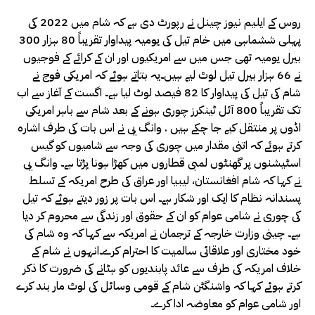
روس کے ایلیم نیوز چینل نے رپورٹ دی ہے کہ شام میں 2022 کی
پہلی ششماہی میں خام تیل کی یومیہ پیداوار تقریباً 80 ہزار 300
بیرل یومیہ تھی جس میں سے امریکیوں اور ان کے کرائے کے فوجیوں
نے 66 ہزار بیرل تیل لوٹ لیے ہیں۔یہ بتاتے ہوئے کہ امریکی فوج نے
شام کی تیل کی پیداوار کا 82 فیصد لوٹ لیا ہے۔ اگست کے آغاز سے اب
تک تقریباً 800 آئل ٹینکرز چوری ہونے کے بعد شام سے باہر امریکی
اڈوں پر منتقل کیے جا چکے ہیں . وانگ یی نے اس بات کی طرف اشارہ
کرتے ہوئے کہ اتنی مقدار میں چوری کی وجہ سے شامیوں کو گیس
اسٹیشنوں پر گھنٹوں لمبی قطاروں میں کھڑا ہونا پڑتا ہے۔ وانگ یی
نے کہا کہ شام افغانستان، لیبیا اور عراق کی طرح امریکہ کے تسلط
پسندانہ نظام کا ایک اور شکار ہے۔ اس بات پر زور دیتے ہوئے کہ تیل
کی چوری نے شامی عوام کو ان کے حقوق اور زندگی سے محروم کر دیا
ہے۔ چینی وزارت خارجہ کے ترجمان نے امریکہ سے کہا کہ وہ شام کی
خود مختاری اور علاقائی سالمیت کا احترام کرے۔انہوں نے شام کے
خلاف امریکہ کی طرف سے عائد پابندیوں کو ہٹانے کی ضرورت کا ذکر
کرتے ہوئے کہا کہ واشنگٹن شام کے قومی وسائل کی لوٹ مار بند کرے
اور شامی عوام کو معاوضہ ادا کرے۔