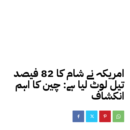
امریکہ نے شام کا 82 فیصد
تیل لوٹ لیا ہے: چین کا اہم
انکشاف