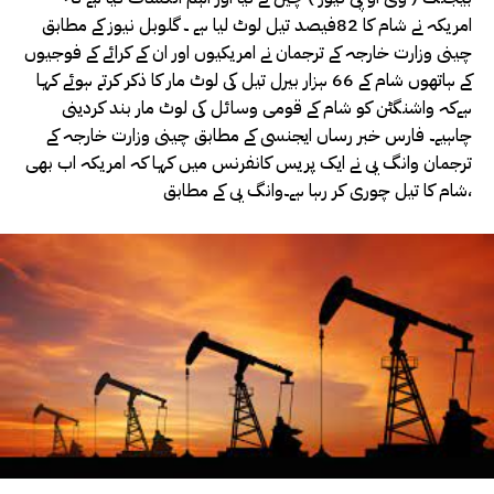
امریکہ نے شام کا 82فیصد تیل لوٹ لیا ہے ۔ گلوبل نیوز کے مطابق
چینی وزارت خارجہ کے ترجمان نے امریکیوں اور ان کے کرائے کے فوجیوں
کے ہاتھوں شام کے 66 ہزار بیرل تیل کی لوٹ مار کا ذکر کرتے ہوئے کہا
ہےکہ واشنگٹن کو شام کے قومی وسائل کی لوٹ مار بند کردینی
چاہیے۔ فارس خبر رساں ایجنسی کے مطابق چینی وزارت خارجہ کے
ترجمان وانگ یی نے ایک پریس کانفرنس میں کہا کہ امریکہ اب بھی
شام کا تیل چوری کر رہا ہے۔وانگ یی کے مطابق،