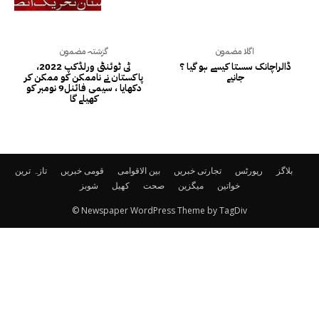
اگلا مضمون
گزشتہ مضمون
ڈالراچانک سستا کیسے ہو گیا ؟
ٹی ٹوئنٹی ورلڈکپ 2022،
جانیے
پاکستان نے ناممکن کو ممکن کر
دکھایا ، سیمی فائنل9 نومبر کو
کھیلے گا
بلاگز
رپورٹس
تجارتی خبریں
بین الاقوامی
قومی خبریں
تازہ ترین
خواتین
میگزین
صحت
کھیل
شوبز
© Newspaper WordPress Theme by TagDiv