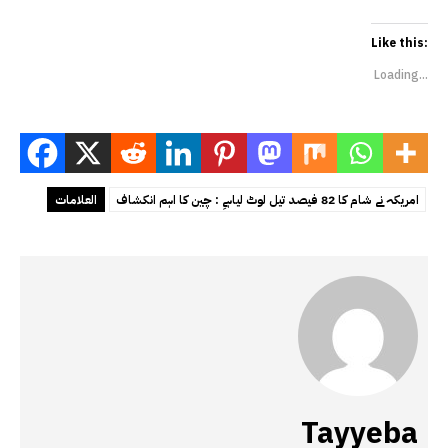
Like this:
Loading...
امریکہ نے شام کا 82 فیصد تیل لوٹ لیاہےِ : چین کا اہم انکشاف
العلامات
Tayyeba