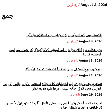
August 2, 2026
تازہ ترین
جمع
پاکستانیوں کو امریکی ویزے کیلیے اہم استثنیٰ مل گیا
August 4, 2026
تازہ ترین
وزیراعظم نےوفاقی وزارتوں اور ڈویژنز کی کارکردگی کے حوالے سے اہم
فیصلہ کر لیا
August 3, 2026
تازہ ترین
ایم کیو ایم پاکستان میں اختلافات شدت اختیار کر گئے
August 2, 2026
تازہ ترین
عوام پر رعب جھاڑنے اور اختیارات کا ناجائز استعمال کرنے والوں کی پیرا
فورس میں کوئی جگہ نہیں:وزیراعلیٰ مریم نواز
June 29, 2026
تازہ ترین
تحریک انصاف کے رکن قومی اسمبلی اقبال آفریدی کو پارٹی ڈسپلن
کی خلاف ورزی پر شوکاز جاری