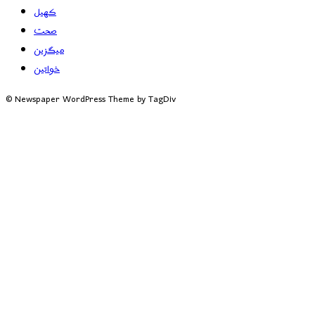
کھیل
صحت
میگزین
خواتین
© Newspaper WordPress Theme by TagDiv