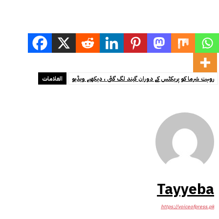
روہت شرما کو پریکٹس کے دوران گیند لگ گئی ، دیکھیے ویڈیو
العلامات
Tayyeba
https://voiceofpress.pk