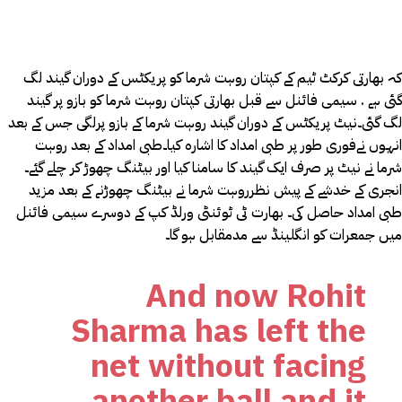
کہ بھارتی کرکٹ ٹیم کے کپتان روہت شرما کو پریکٹس کے دوران گیند لگ
گئی ہے . سیمی فائنل سے قبل بھارتی کپتان روہت شرما کو بازو پر گیند
لگ گئی۔نیٹ پریکٹس کے دوران گیند روہت شرما کے بازو پرلگی جس کے بعد
انہوں نےفوری طور پر طبی امداد کا اشارہ کیا۔طبی امداد کے بعد روہت
شرما نے نیٹ پر صرف ایک گیند کا سامنا کیا اور بیٹنگ چھوڑ کر چلے گئے۔
انجری کے خدشے کے پیش نظرروہت شرما نے بیٹنگ چھوڑنے کے بعد مزید
طبی امداد حاصل کی۔ بھارت ٹی ٹوئنٹی ورلڈ کپ کے دوسرے سیمی فائنل
میں جمعرات کو انگلینڈ سے مدمقابل ہو گا۔
And now Rohit
Sharma has left the
net without facing
another ball and it