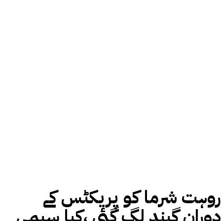
روہت شرما کو پریکٹس کے
دوران گیند لگ گئی ،کیا سیمی