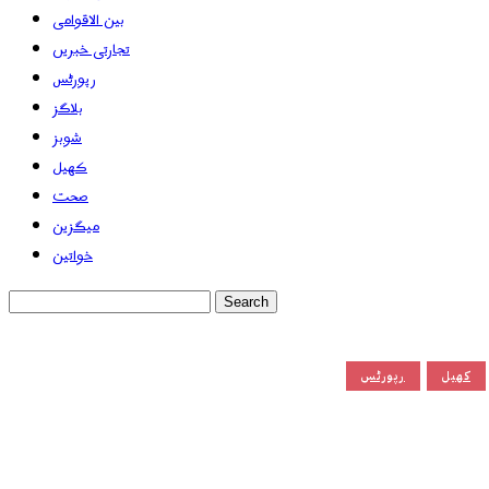
بین الاقوامی
تجارتی خبریں
رپورٹس
بلاگز
شوبز
کھیل
صحت
میگزین
خواتین
کھیل
رپورٹس