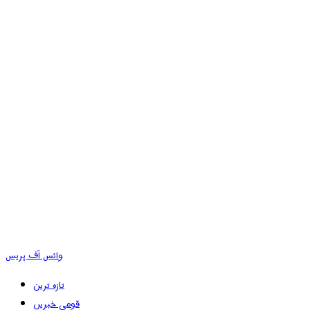
وائس آف پریس
تازہ ترین
قومی خبریں