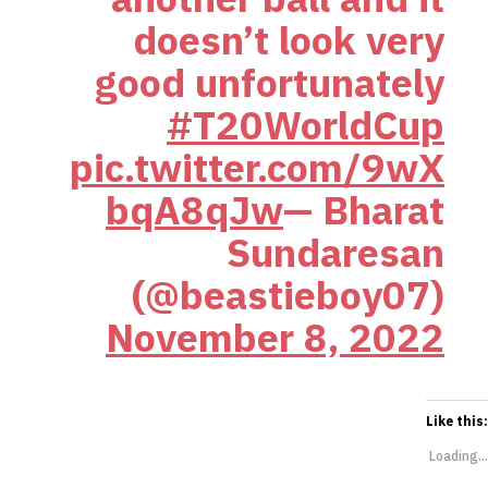
doesn’t look very
good unfortunately
#T20WorldCup
pic.twitter.com/9wX
bqA8qJw
— Bharat
Sundaresan
(@beastieboy07)
November 8, 2022
Like this:
Loading...