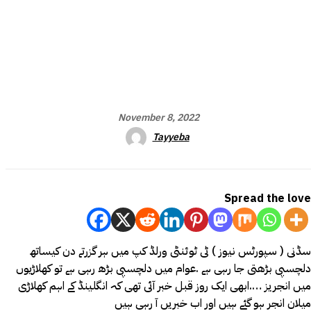
November 8, 2022
Tayyeba
Spread the love
سڈنی ( سپورٹس نیوز ) ٹی ٹوئنٹی ورلڈ کپ میں ہر گزرتے دن کیساتھ
دلچسپی بڑھتی جا رہی ہے .عوام میں دلچسپی بڑھ رہی ہے تو کھلاڑیوں
میں انجریز ….ابھی ایک روز قبل خبر آئی تھی کہ انگلینڈ کے اہم کھلاڑی
میلان انجر ہو گئے ہیں اور اب خبریں آ رہی ہیں