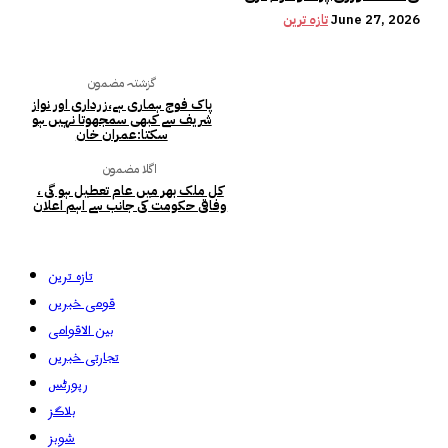
June 27, 2026
تازہ ترین
گزشتہ مضمون
پاک فوج ہماری ہے،زرداری اور نواز
شریف سے کبھی سمجھوتا نہیں ہو
سکتا:عمران خان
اگلا مضمون
کل ملک بھر میں عام تعطیل ہو گی ،
وفاقی حکومت کی جانب سے اہم اعلان
تازہ ترین
قومی خبریں
بین الاقوامی
تجارتی خبریں
رپورٹس
بلاگز
شوبز