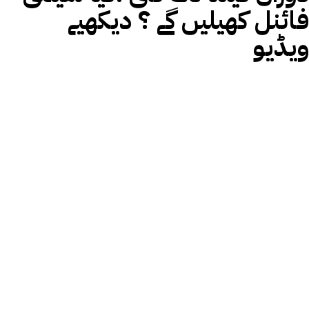
فائنل کھیلیں گے ؟ دیکھیے
ویڈیو