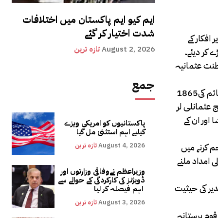
ایم کیو ایم پاکستان میں اختلافات
شدت اختیار کر گئے
18ء میں نامق اُس وقت تصویر افکار کے
August 2, 2026
تازہ ترین
 کھڑے کر دیئے۔
لطنت عثمانیہ
جمع
1865ء میں ہی اصلاحات کے حامی چھ نوجوانوں نے اتفاق جمعیت (جسے اردو میں نوجوانان عثمان کہا جاتا ہے) کے نام سے خفیہ تنظیم قائم کی
 عثمانلی لر
ء میں نامق کمال، ضیاء پاشا اور ان کے
پاکستانیوں کو امریکی ویزے
کیلیے اہم استثنیٰ مل گیا
August 4, 2026
تازہ ترین
م کرنے میں
بار بعد ازاں مالی امداد ملنے
وزیراعظم نےوفاقی وزارتوں اور
ڈویژنز کی کارکردگی کے حوالے سے
رت” کے مدیر کی حیثیت
اہم فیصلہ کر لیا
August 3, 2026
تازہ ترین
انی حکومت نے قوم پرستانہ