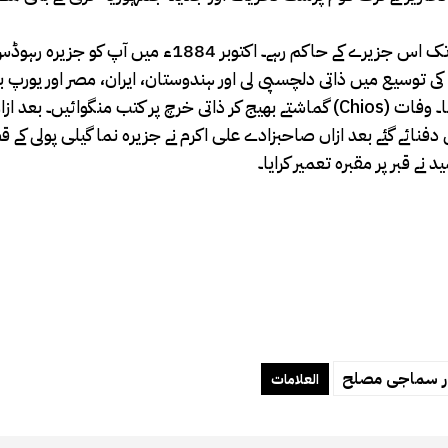
اپریل 1879ء میں آپ کو اسی جزیرے کا حاکم بنا دیا گیا۔5سال تک اس جزیرے کے حاکم رہے۔ اکت
 کتب خانے کی توسیع میں ذاتی دلچسپی لی اور ہندوستان، ایران، مصر اور یورپ 
گماشتے بھیج کر ذاتی خرچ پر کتب منگوائیں۔ بعد ازاں آپ کو ساکز (Chios) کا گورنر بنائے گئے، جہاں 2 دسمبر 1888ء م
ور پر ساکز میں دفنائے گئے بعد ازاں صاحبزادے علی اکرم نے جزیرہ نما گیلی پولی کے
ے قبر پر مقبرہ تعمیر کرایا۔
اور سماجی مصلح
العلامات