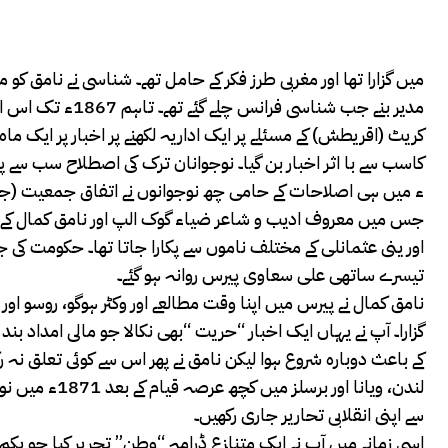
مدیر بنے جب شناس
کریٹ (اقریطش) کے مسئلے پر ایک اداریہ لکھنے پر اخبار پر ایک 
کاسب سے با اثر اخبار بن گیا۔ نوجوانان ترک کی اصطلاح سب سے پ
جس میں معروف ادیب و شاعر ضیاء گوک الپ اور نامق کمال کے نام
تیسرے ساتھی علی سعاوی پیرس روانہ ہو گئے۔
نامق کمال نے پیرس میں اپنا وقت مطالعے اور وکٹر ہوگو، روسو او
کے باعث دوبارہ شروع ہوا لیکن نامق نے پھر اس سے کوئی تعلق نہ رک
لندن، ویانا ا
سے اپنی انقلابی تحاریر جاری رکھیں۔