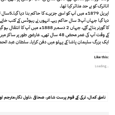
اتاترک کو بے حد متاثر کیا تھا۔
دیا گیا جہاں آپ3 سال حاکم رہے۔ انہوں نے رہوڈس کے
کے وقت آپ کی عمر محض 48 سال تھی۔ عارضی ط
ایک بزرگ سلیمان پاشا کے پہلو میں دفن کرایا۔ سلطان عبد الحمید ن
Like this:
Loading...
نامق کمال، ترکی کے قوم پرست شاعر، صحافی ،ناول نگار،مترجم 