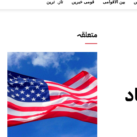
ں
بین الاقوامی
قومی خبریں
تازہ ترین
متعلقہ
د