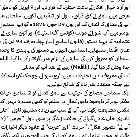
آپ کی معافی کا اعلان کیا اور یوں 29 جون 1876ء کو آپ استنبول واپس آئے۔
نومبر میں آپ شورائے دولت (کونس آف اسٹیٹ) اور آئین سازی ک
عثمانیہ کا پہ
سلطان کو معزول کرنے کی سازش کے الزام میں گرفتار کر لیا گیا۔ الزام
رہنے کے بعد آپ کو مدللی (Midilli) جلا وطن کر دیا گیا۔
آپ کی معروف ادبی تخلیقات میں “رویہ،زوالی چوجک،کربلا،عاکف بے،
سے جبکہ متعدد بغیر نام کے شائع ہوئیں۔
ایک سماجی مصلح کی ح
مفکر ہونے کے باوجود نامق کمال نے اسلام کو کبھی مسترد نہیں 
تاتاری خان عادل گیرائے کے حالات زندگی پر مبنی ناول ”جزمی“ (1887-88ء) ہیں۔
آپ نے” تصویر افکار”، “حریت” اور “عبرت” کے علاوہ دیگر اخبار
وقت اور محرر شامل تھے۔ نامق کمال کی حب الوطنی پر لکھی گئی 