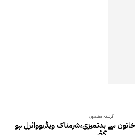
گزشتہ مضمون
اتون سے بدتمیزی،شرمناک ویڈیووائرل ہو
گئی