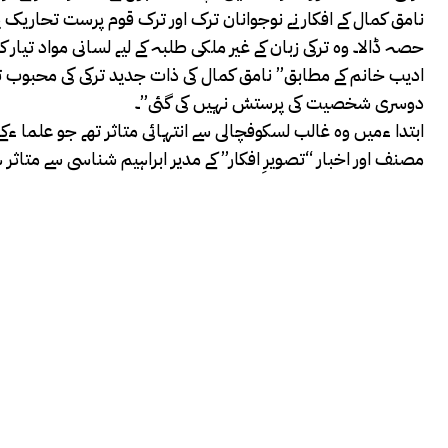
نامق کمال کے افکار نے نوجوانان ترک اور ترک قوم پرست تحاریک پر
حصہ ڈالا۔ وہ ترکی زبان کے غیر ملکی طلبہ کے لیے لسانی مواد تیا
ادیب خانم کے مطابق” نامق کمال کی ذات جدید ترکی کی محبوب ت
دوسری شخصیت کی پرستش نہیں کی گئی”۔
ابتدا ءمیں وہ غالب لسکوفچالی سے انتہائی متاثر تھے جو علما ءکے ط
مصنف اور اخبار “تصویرِ افکار” کے مدیر ابراہیم شناسی سے متاثر 