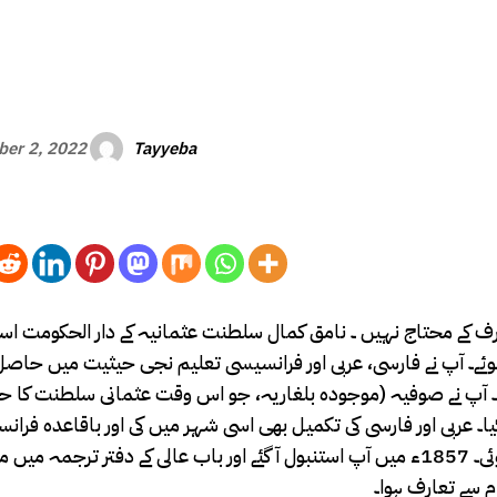
Tayyeba
er 2, 2022
رف کے محتاج نہیں‌ ۔ نامق کمال سلطنت عثمانیہ کے دار الحکومت است
لاقے تکیر داغ میں 21 دسمبر 1840ء کو پیدا ہوئے۔ آپ نے فارسی، عربی اور فرانسیسی تعلیم نجی حیثیت میں
 آپ نے صوفیہ (موجودہ بلغاریہ، جو اس وقت عثمانی سلطنت کا حص
 کیا۔ عربی اور فارسی کی تکمیل بھی اسی شہر میں کی اور باقاعدہ فران
سیکھنے کا آغاز بھی یہیں کیا۔ آپ کی شادی بھی اسی شہر میں ہوئی۔ 1857ء میں آپ استنبول آ گئے اور باب عالی کے دفت