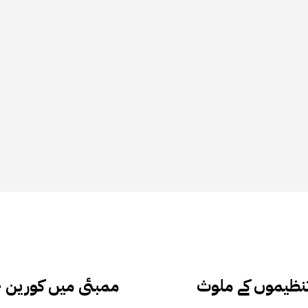
ت میں 47 جاسوس تنظیموں کے ملوث
ممبئی میں کورین خ