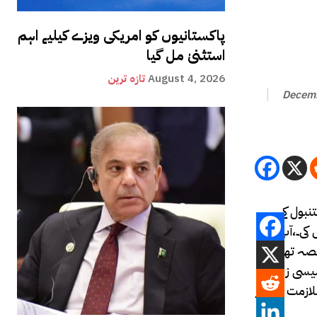
پاکستانیوں کو امریکی ویزے کیلیے اہم
استثنیٰ مل گیا
August 4, 2026
تازہ ترین
Decemb
نبول کے
 حاصل کی۔،آپ ترکی
ہ تھا) کے
سیسی زبان
ر ترجمہ میں ملازمت اختیار