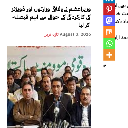
بھی اپنا
وزیراعظم نےوفاقی وزارتوں اور ڈویژنز
صیت خالدہ
کی کارکردگی کے حوالے سے اہم فیصلہ
یادہ کسی
کر لیا
August 3, 2026
تازہ ترین
عد ازاں وہ