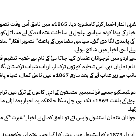
میں گزارا تھا اور مغربی طرز فکر کے حامل تھے۔ شناسی نے نامق کو مغربی انداز اختیار کرنے کامشورہ دیا۔ 65
ی فرانس چلے گئے تھے۔ تاہم 1867ء تک اس اخبار کی پیدا کردہ سیاسی ہلچل نے سلطنت عثمانیہ کے لیے مسائل
ماہ کی پابندی لگا دی گئی۔ سیاسی مضامین کے باعث” تصویر افکار” س
ہلے اسی اخبار میں شائع ہوئی۔
 نمایاں تھے۔ اس تنظیم کو ژون ترک لر، ارباب شباب ترکستان، گنج
اور ینی عثمانلی کے مختلف ناموں سے پکارا جاتا تھا۔ حکومت کی جانب سے زیر عتاب آنے کے بعد مارچ 1867
ر مونٹیسکیو جیسے فرانسیسی مصنفین کے ادبی کاموں کے ترکی میں تراج
گزارا۔ آپ نے یہاں ایک اخبار “حریت “بھی نکالا جو مالی امداد بند ہونے کے باعث 1869ء تک ہی چل سکا حالانکہ یہ اخ
ھا۔
ور برسلز میں کچھ عرصہ قیام کے بعد 1871ء میں نوجوانان عثمان استنبول واپس آئے تو نامق کمال نے اخبار “عب
اسی زمانے میں آپ نے ایک متنازع ڈرامہ “وطن” تحریر کیا جو یکم اپریل 1873ء کو استنبول میں پیش کیا گیا جسے عثم