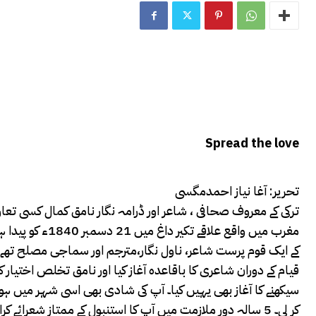
Spread the love
تحریر: آغا نیاز احمدمگسی
ترکی کے معروف صحافی ، شاعر اور ڈرامہ نگار نامق کمال کسی تعا
مغرب میں واقع ع
کے ایک قوم پرست شاعر، ناول نگار،مترجم اور سماجی مصلح تھے۔
قیام کے دوران شاعری کا باقاعدہ آغاز کیا اور نامق تخلص اختیار
کر لی۔ 5 سالہ دور ملازمت میں آپ کا استنبول کے ممتاز شعرائے کرام سے تعارف ہوا۔