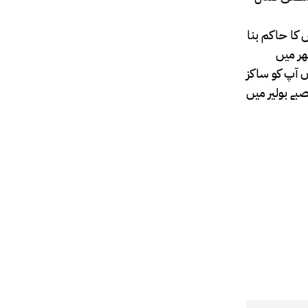
وبر 1884ء میں آپ کو جزیرہ رہوڈس کا حاکم بنا
بھر میں
یں آپ کا انتقال ہو گیا۔ وفات
 قصبے بولیر میں