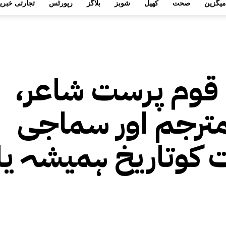
میگزین
صحت
کھیل
شوبز
بلاگز
رپورٹس
تجارتی خبری
ے قوم پرست شاعر،
مترجم اور سماجی
 کوتاریخ ہمیشہ یا