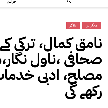
خواتین
میگزین
بلاگز
نامق کمال، ترکی ک
صحافی ،ناول نگار،
مصلح، ادبی خدمات
رکھے گی