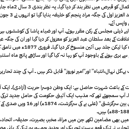
اور آزاد خیال افکار کے باعث خطرناک قرار دیا اور 9 
ے لیے ذیلی مجلس کے رکن مقرر ہوئے۔ آپ اور ضیاء پاشا کی کوششوں
لا دستور (قانون اساسی)تیار ہوا۔ صرف 93 دن کی خلافت کے بعد سلطان عبد العزیز کو معزول کر دیا گیا اور ان کی
عنان اقتدار سنبھالی۔ ابتدا میں انہوں نے دستور کی پابندی کا وعدہ کیا لیکن جلد ہی آئ
 سے بری ہونے کے باوجود آپ کو رہا نہ کیا گیا اور ساڑھے پانچ ماہ استن
گل نہال،انتباہ” اور”امیر نوروز” قابل ذکر ہیں ۔ آپ کی چند تحاری
یثیت سے نامق کمال کو 2 بنیادی خیالات کے باعث شہرت حاصل ہے: ایک وطن دوسرا حریت (آزادی)۔ ایک
کیا۔ آپ سمجھتے تھے کہ مذہب ایک آئینی حکومت کی حامل جدید ترکی
مکمل مطابقت رکھتا ہے۔ آپ کے سب سے زیادہ مشہور ناول ” علی بین سرگزشتی“ (علی 
ات میں بھی مضامین لکھے جن میں مراۃ، مخبر، بصیرت، حدیقہ، اتحاد
تحاریر نے ترک قوم پرست تحریک اور جدید جمہوریہ ترکی کے بانی م