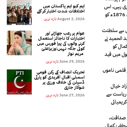
اپریل کو نامق کمال کو قبرص میں نظر بند کر دیا گیا۔ یہ نظر بندی 3 سال 2ماہ جاری رہی۔ اس
ایم کیو ایم پاکستان میں
اختلافات شدت اختیار کر گئے
عرصے میں نامق نے کئی ڈرامے، ناول اور تنقیدیں لکھیں۔ سلطان عبد العزیز اول کی جگہ مراد پنجم کو خلیفہ بنایا گیا تو انہوں نے 3 جون 1876ء کو
August 2, 2026
تازہ ترین
 ہی سے سلطنت
عوام پر رعب جھاڑنے اور
 جگہ عبد الحمید نے
اختیارات کا ناجائز استعمال
کرنے والوں کی پیرا فورس میں
ین منسوخ کر دیا گیا۔ فروری 1877ء میں نامق کمال کو
کوئی جگہ نہیں:وزیراعلیٰ
بول میں قید
مریم نواز
June 29, 2026
تازہ ترین
ر قلمی ناموں
تحریک انصاف کے رکن قومی
اسمبلی اقبال آفریدی کو پارٹی
ڈسپلن کی خلاف ورزی پر
 آزاد خیال
شوکاز جاری
 ریاست سے
June 27, 2026
تازہ ترین
بے کی سرگزشت، 1874ء) اور 16 ویں صدی کے کریمیائی
، صداقت،
صطفیٰ کمال