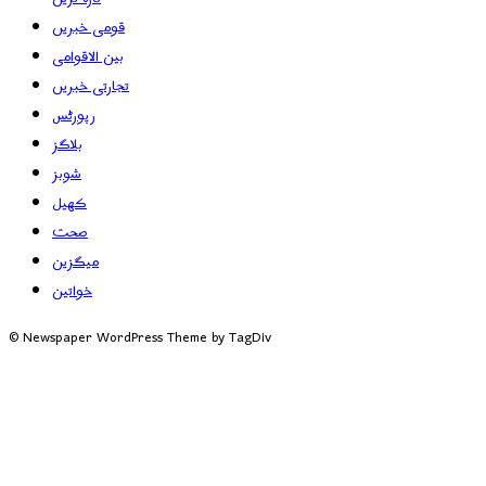
قومی خبریں
بین الاقوامی
تجارتی خبریں
رپورٹس
بلاگز
شوبز
کھیل
صحت
میگزین
خواتین
© Newspaper WordPress Theme by TagDiv