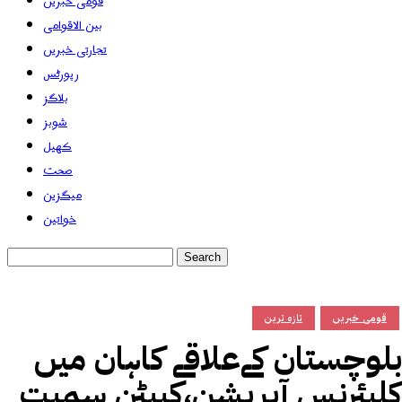
قومی خبریں
بین الاقوامی
تجارتی خبریں
رپورٹس
بلاگز
شوبز
کھیل
صحت
میگزین
خواتین
قومی خبریں
تازہ ترین
بلوچستان کےعلاقے کاہان میں
کلیئرنس آپریشن،کیپٹن سمیت