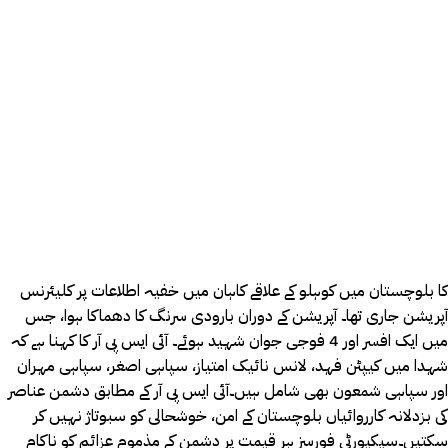
کا بلوچستان میں کوہلو کے علاقے کاہان میں خفیہ اطلاعات پر کلیئرنس
آپریشن جاری تھا۔ آپریشن کے دوران بارودی سرنگ کا دھماکا ہوا، جس
میں ایک افسر اور 4 فوجی جوان شہید ہوئے۔ آئی ایس پی آر کا کہنا ہے کہ
شہدا میں کیپٹن فہد، لانس نائیک امتیاز، سپاہی اصغر، سپاہی مہران
اور سپاہی شمعون بھی شامل ہیں۔آئی ایس پی آر کے مطابق دشمن عناصر
کی بزدلانہ کارروائیاں بلوچستان کے امن، خوشحالی کو سبوتاژ نہیں کر
سکتیں۔سیکیورٹی فورسز ہر قیمت پر دشمن کے مذموم عزائم کو ناکام