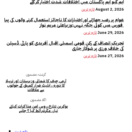
ایم کیو ایم پاکستان میں اختلافات شدت اختیار کر گئے
August 2, 2026
تازہ ترین
عوام پر رعب جھاڑنے اور اختیارات کا ناجائز استعمال کرنے والوں کی پیرا
فورس میں کوئی جگہ نہیں:وزیراعلیٰ مریم نواز
June 29, 2026
تازہ ترین
تحریک انصاف کے رکن قومی اسمبلی اقبال آفریدی کو پارٹی ڈسپلن
کی خلاف ورزی پر شوکاز جاری
June 27, 2026
تازہ ترین
گزشتہ مضمون
آرمی چیف کا شمالی وزیرستان اور تربیلا
کا دورہ ، ایلیٹ ضرار کمپنی کے جوانوں
سے ملاقات
اگلا مضمون
یوکرین تنازع،روس امن مذاکرات کیلئے
تیار، مگرشرائط کیا ؟ جانیے
تازہ ترین