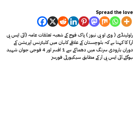
Spread the love
راولپنڈی ( وی او پی نیوز ) پاک فوج کے شعبہ تعلقات عامہ (آئی ایس پی
آر) کا کہنا ہے کہ بلوچستان کے علاقے کاہان میں کلیئرنس آپریشن کے
دوران بارودی سرنگ میں دھماکے سے 1 افسر اور 4 فوجی جوان شہید
ہوگئے.آئی ایس پی آر کے مطابق سیکیورٹی فورسز