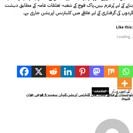
بنانے کے لیے پُرعزم ہیں۔پاک فوج کے شعبہ تعلقات عامہ کے مطابق دہشت
گردوں کی گرفتاری کے لیے علاقے میں کلیئرنس آپریشن جاری ہے۔
Like this:
Loading...
آئی ایس پی آر
العلامات
بلوچستان کےعلاقے کاہان میں کلیئرنس آپریشن،کیپٹن سمیت 5 فوجی جوان
شہید