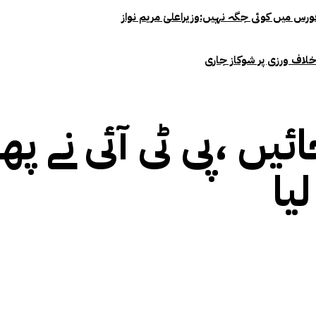
خلاف ورزی پر شوکاز جاری
ائیں ،پی ٹی آئی نے 
یا