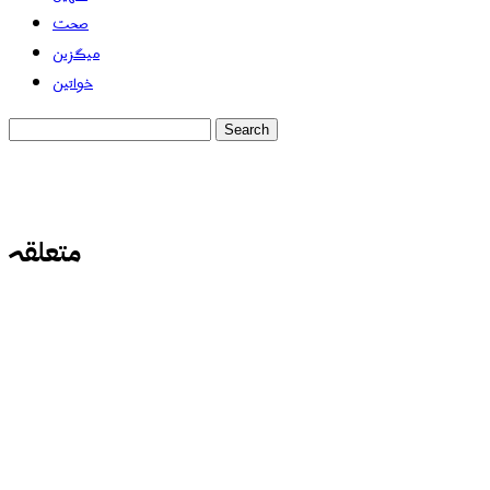
صحت
میگزین
خواتین
متعلقہ