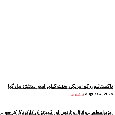
پاکستانیوں کو امریکی ویزے کیلیے اہم استثنیٰ مل گیا
August 4, 2026
تازہ ترین
وزیراعظم نےوفاقی وزارتوں اور ڈویژنز کی کارکردگی کے حوالے سے اہم فیصلہ کر لیا