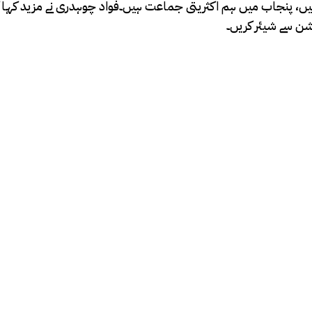
 جائیں، پنجاب میں ہم اکثریتی جماعت ہیں۔فواد چوہدری نے مزید کہا
ن سے شیئر کریں۔