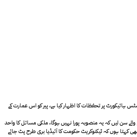
سٹس ہائیکورٹ پر تحفظات کا اظہار کیا ہے، پیر کو اس عمارت کے
والے سن لیں کہ یہ منصوبہ پورا نہیں ہوگا، ملکی مسائل کا واحد
ی کہتا ہوں کہ ٹیکنوکریٹ حکومت کا آئیڈیا بری طرح پٹ جائے