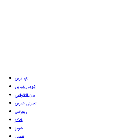
تازہ ترین
قومی خبریں
بین الاقوامی
تجارتی خبریں
رپورٹس
بلاگز
شوبز
کھیل