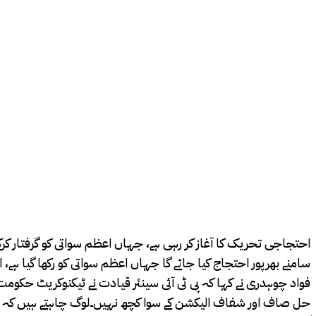
احتجاجی تحریک کا آغاز کر رہی ہے، جہاں اعظم سواتی کو گرفتار کر
سامنے بھرپور احتجاج کیا جائے گا جہاں اعظم سواتی کو رکھا گیا ہے، اعظم سواتی کے خلاف 5
فواد چوہدری نے کہا کہ پی ٹی آئی سینئر قیادت نے ٹیکنوکریٹ حکوم
حل صاف اور شفاف الیکشن کے سوا کچھ نہیں۔لوگ چاہتے ہیں کہ ال