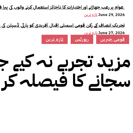
عوام پر رعب جھاڑنے اور اختیارات کا ناجائز استعمال کرنے والوں کی پیرا فورس میں کوئی جگہ نہیں:وزیراعلیٰ مریم نواز
June 29, 2026
تازہ ترین
تحریک انصاف کے رکن قومی اسمبلی اقبال آفریدی کو پارٹی ڈسپلن کی 
June 27, 2026
تازہ ترین
قومی خبریں
رپورٹس
تازہ ترین
مزید تجربے نہ کیے ج
سجانے کا فیصلہ کر ل