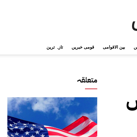
ں
بین الاقوامی
قومی خبریں
تازہ ترین
متعلقہ
ں