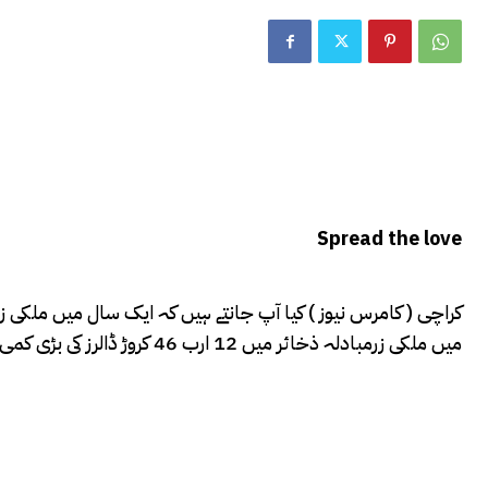
Spread the love
کراچی ( کامرس نیوز ) کیا آپ جانتے ہیں کہ ایک سال میں ملکی زر
میں ملکی زرمبادلہ ذخائر میں 12 ارب 46 کروڑ ڈالرز کی بڑی کمی ہوگئی۔ دسمبر 2021 کے اختتام پر ملکی زرمبادلہ