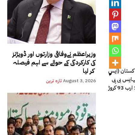
وزیراعظم نےوفاقی وزارتوں اور ڈویژنز
کی کارکردگی کے حوالے سے اہم فیصلہ
کر لیا
ٹیٹ بینک آف پاکستان (ایس
کے ذخائر سال 2021 کے اختتام پر 17 ارب 68 کروڑ ڈالرز تھے۔ایس بی پی
August 3, 2026
تازہ ترین
کے ذخائر سال 2022 کی پہلی سہ ماہی میں 6 ارب 26 کروڑ ڈالر، دوسری سہ ماہی میں 1 ارب 60 کروڑ ڈالر، تیسری سہ ماہی میں 1 ارب 93 کروڑ