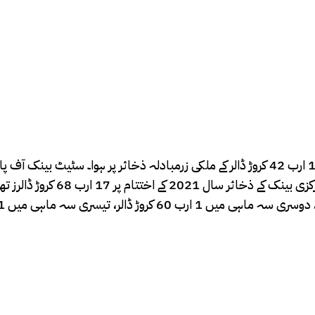
ذخائر 23 ارب 88 کروڑ ڈالرز تھے، تاہم دسمبر 2022 کا اختتام 11 ارب 42 کروڑ ڈالر کے ملکی زرمبادلہ ذخائر پر ہوا۔ س
بی پی) کے ذخائر سال 2022 میں 12 ارب 10 کروڑ ڈالر کم ہوئے۔ مرکزی بینک 