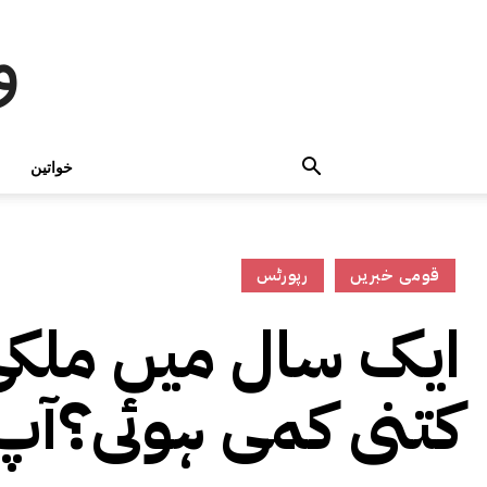
و
خواتین
قومی خبریں
رپورٹس
ایک سال میں ملکی 
کتنی کمی ہوئی؟آپ 