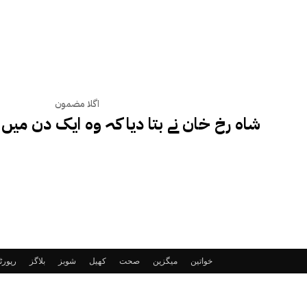
اگلا مضمون
شاہ رخ خان نے بتا دیا کہ وہ ایک دن میں ک
خواتین
میگزین
صحت
کھیل
شوبز
بلاگز
رپور