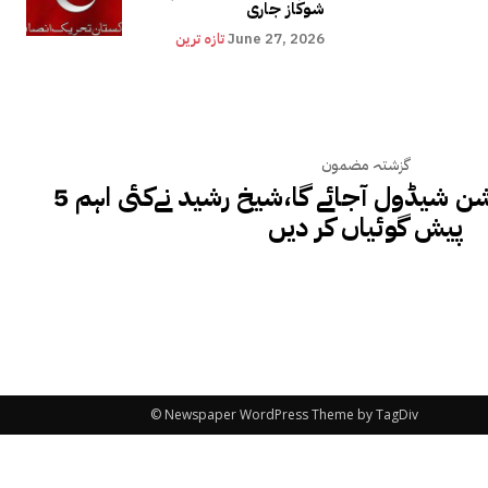
شوکاز جاری
June 27, 2026
تازہ ترین
گزشتہ مضمون
5 اپریل سے پہلے الیکشن شیڈول آجائے گا،شیخ رشید نےکئی اہم
پیش گوئیاں کر دیں
© Newspaper WordPress Theme by TagDiv