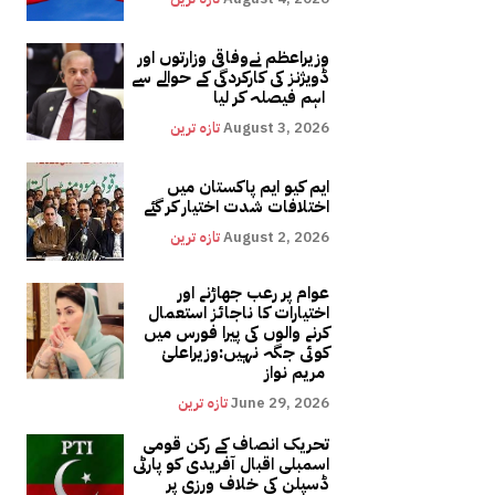
وزیراعظم نےوفاقی وزارتوں اور
ڈویژنز کی کارکردگی کے حوالے سے
اہم فیصلہ کر لیا
August 3, 2026
تازہ ترین
ایم کیو ایم پاکستان میں
اختلافات شدت اختیار کر گئے
August 2, 2026
تازہ ترین
عوام پر رعب جھاڑنے اور
اختیارات کا ناجائز استعمال
کرنے والوں کی پیرا فورس میں
کوئی جگہ نہیں:وزیراعلیٰ
مریم نواز
June 29, 2026
تازہ ترین
تحریک انصاف کے رکن قومی
اسمبلی اقبال آفریدی کو پارٹی
ڈسپلن کی خلاف ورزی پر