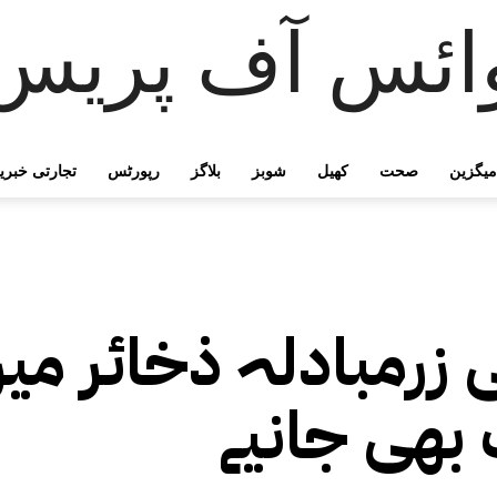
ائس آف پریس
میگزین
صحت
کھیل
شوبز
بلاگز
رپورٹس
تجارتی خبری
زرمبادلہ ذخائر می
بھی جانیے