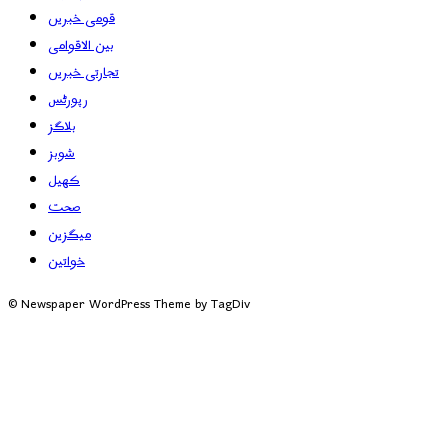
قومی خبریں
بین الاقوامی
تجارتی خبریں
رپورٹس
بلاگز
شوبز
کھیل
صحت
میگزین
خواتین
© Newspaper WordPress Theme by TagDiv