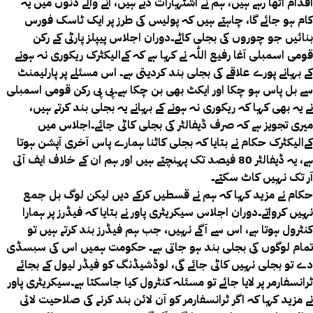
اقدام اٹھا رہے ہیں، ہم نے اشتہارات دیے ہیں، آنے والے دنوں میں یہ
کام ہو جائے گا، چاہتے ہیں کہ پولیس کی طرز پر ایک ٹاسک فورس
بنائیں جو چوروں کی بجلی کاٹے۔دوران اجلاس پیپلز پارٹی کے رکن
قومی اسمبلی آغا رفیع اللّٰہ نے کہا ہے کہ کےالیکٹرک ریکوری نہ ہونے
کے بہانے پورے علاقے کی بجلی بند کردیتی ہے۔ اس مسئلے پر پارلیمنٹ
سے بل پاس ہو چکا اور ایکٹ بھی بن چکا ہے۔پی پی رکن قومی اسمبلی
نے یہ بھی کہا کہ ریکوری نہ ہونے کے بہانے یہ بجلی بند کرتے ہیں،
میری تجویز ہے کہ صرف ڈیفالٹر کی بجلی کاٹی جائے۔اجلاس میں
کےالیکٹرک حکام نے بتایا کہ بجلی کاٹنا ہمارے پاس آخری آپشن ہوتا
ہے، یہ ڈیفالٹر 80 فیصد تک پہنچتے ہیں اور ہم ان کے خلاف ایف آئی
آر تک نہیں کاٹ سکتے۔
حکام نے مزید کہا کہ ہم نے قسطیں کرکے دیں لیکن لوگ بل جمع
نہیں کرواتے۔دوران اجلاس سیکریٹری پاور نے بتایا کہ فیڈرز پر ہمارا
کنٹرول ہوتا ہے، اس سے آگے نہیں، جب ہم فیڈرز بند کرتے ہیں تو
تمام لوگوں کی بجلی بند ہو جاتی ہے۔ حکومت ہمیں اس کی سبسڈی
دے تو بجلی نہیں کاٹی جائے گی، لوڈشیڈنگ کو فیڈر لیول کے بجائے
ٹرانسفارمر پر لایا جائے تو مسئلہ کنٹرول کیا جاسکتا ہے۔سیکریٹری پاور
نے مزید کہا کہ اگر ٹرانسفارمر کو آن لائن بند کرنے کی صلاحیت لائی