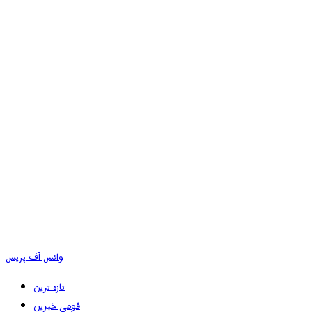
وائس آف پریس
تازہ ترین
قومی خبریں