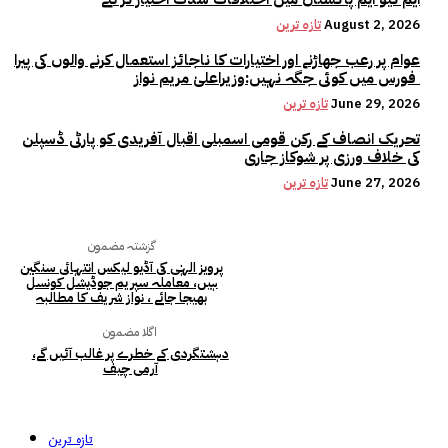
August 2, 2026
تازہ ترین
عوام پر رعب جھاڑنے اور اختیارات کا ناجائز استعمال کرنے والوں کی پیرا
فورس میں کوئی جگہ نہیں:وزیراعلیٰ مریم نواز
June 29, 2026
تازہ ترین
تحریک انصاف کے رکن قومی اسمبلی اقبال آفریدی کو پارٹی ڈسپلن
کی خلاف ورزی پر شوکاز جاری
June 27, 2026
تازہ ترین
گزشتہ مضمون
پرویز الہٰی کی آڈیو لیکس انتہائی سنگین
ہیں، معاملہ سپریم جوڈیشل کونسل
بھیجا جائے ، نواز شریف کا مطالبہ
اگلا مضمون
دہشتگردی کے خطرے پر غالب آئیں گے،
آرمی چیف
تازہ ترین