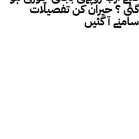
گئی ؟ حیران کن تفصیلات
سامنے آ گئیں