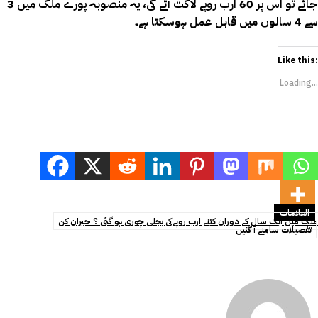
جائے تو اس پر 60 ارب روپے لاگت آئے گی، یہ منصوبہ پورے ملک میں 3
سے 4 سالوں میں قابل عمل ہوسکتا ہے۔
Like this:
Loading...
العلامات
ملک میں ایک سال کے دوران کتنے ارب روپےکی بجلی چوری ہو گئی ؟ حیران کن
تفصیلات سامنے آ گئیں