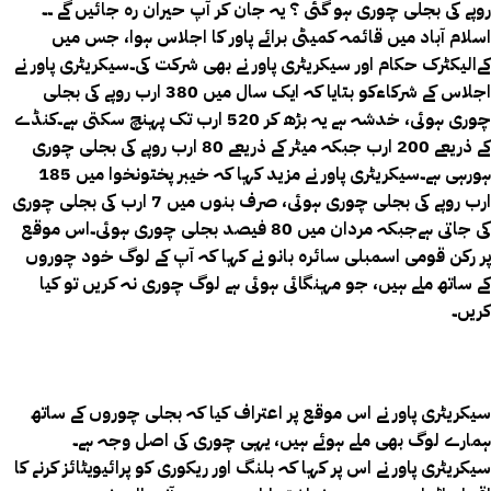
روپے کی بجلی چوری ہو گئی ؟ یہ جان کر آپ حیران رہ جائیں گے ۔۔
اسلام آباد میں قائمہ کمیٹی برائے پاور کا اجلاس ہوا، جس میں
کےالیکٹرک حکام اور سیکریٹری پاور نے بھی شرکت کی۔سیکریٹری پاور نے
اجلاس کے شرکاءکو بتایا کہ ایک سال میں 380 ارب روپے کی بجلی
چوری ہوئی، خدشہ ہے یہ بڑھ کر 520 ارب تک پہنچ سکتی ہے۔کنڈے
کے ذریعے 200 ارب جبکہ میٹر کے ذریعے 80 ارب روپے کی بجلی چوری
ہورہی ہے۔سیکریٹری پاور نے مزید کہا کہ خیبر پختونخوا میں 185
ارب روپے کی بجلی چوری ہوئی، صرف بنوں میں 7 ارب کی بجلی چوری
کی جاتی ہےجبکہ مردان میں 80 فیصد بجلی چوری ہوئی۔اس موقع
پر رکن قومی اسمبلی سائرہ بانو نے کہا کہ آپ کے لوگ خود چوروں
کے ساتھ ملے ہیں، جو مہنگائی ہوئی ہے لوگ چوری نہ کریں تو کیا
کریں۔
سیکریٹری پاور نے اس موقع پر اعتراف کیا کہ بجلی چوروں کے ساتھ
ہمارے لوگ بھی ملے ہوئے ہیں، یہی چوری کی اصل وجہ ہے۔
سیکریٹری پاور نے اس پر کہا کہ بلنگ اور ریکوری کو پرائیویٹائز کرنے کا