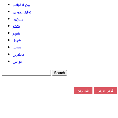
بین الاقوامی
تجارتی خبریں
رپورٹس
بلاگز
شوبز
کھیل
صحت
میگزین
خواتین
قومی خبریں
تازہ ترین