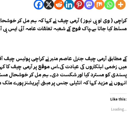
کراچی ( وی او پی نیوز ) آرمی چیف نے کہا کہ ہم مل کر خوشحال
مسلط کیا جاتا ہے۔پاک فوج کے شعبہ تعلقات عامہ آئی ایس پی آر
کے مطابق آرمی چیف جنرل عاصم منیر نے کراچی پولیس چیف آفس 
میں زخمی اہلکاروں کی عیادت کی۔اس موقع پر آرمی چیف کا کہن
پسندی کو مسترد کیا اور شکست دی۔ ہم مل کر خوشحال مستقبل 
انہوں نے مزید کہا کہ انٹیلی جنس پر مبنی آپریشنز پورے ملک می
Like this:
Loading...