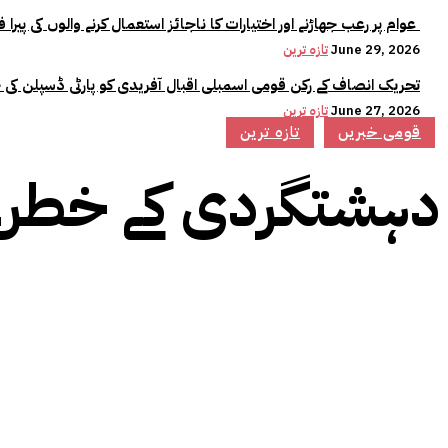
عوام پر رعب جھاڑنے اور اختیارات کا ناجائز استعمال کرنے والوں کی پیرا فورس میں کوئی جگہ نہیں:وزیراعلیٰ مریم نواز
June 29, 2026
تازہ ترین
تحریک انصاف کے رکن قومی اسمبلی اقبال آفریدی کو پارٹی ڈسپلن کی 
June 27, 2026
تازہ ترین
قومی خبریں
تازہ ترین
دہشتگردی کے خطرے 