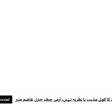
ا کوئی مذہب یا نظریہ نہیں، آرمی چیف جنرل عاصم منیر
العلاما