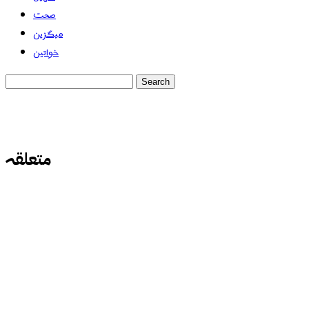
صحت
میگزین
خواتین
متعلقہ