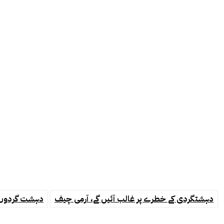
دہشتگردی کے خطرے پر غالب آئیں گے، آرمی چیف
دہشت گردوں ک