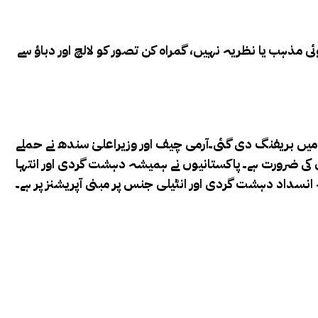
مذہب یا نظریہ نہیں، گمراہ کن تصور کو لالچ اور دباؤ سے
 میں بریفنگ دی گئی۔آرمی چیف اور وزیراعلیٰ سندھ نے حملے
 کی ضرورت ہے۔ پاکستانیوں نے ہمیشہ دہشت گردی اور انتہا
نسداد دہشت گردی اور انٹیلی جنس پر مبنی آپریشنز پر ہے۔