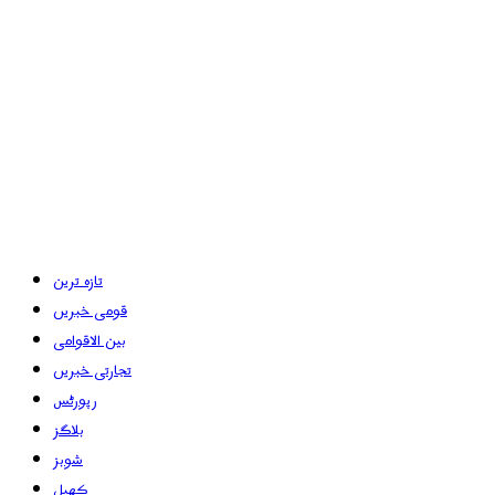
تازہ ترین
قومی خبریں
بین الاقوامی
تجارتی خبریں
رپورٹس
بلاگز
شوبز
کھیل