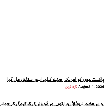
پاکستانیوں کو امریکی ویزے کیلیے اہم استثنیٰ مل گیا
August 4, 2026
تازہ ترین
وزیراعظم نےوفاقی وزارتوں اور ڈویژنز کی کارکردگی کے حوالے سے اہم فیصلہ کر لیا