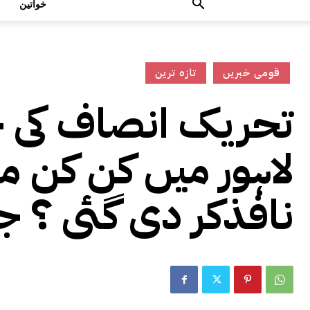
خواتین
قومی خبریں
تازہ ترین
تحریک انصاف کی ج
نافذکر دی گئی ؟ جا