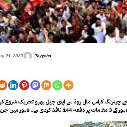
Tayyeba
ry 21, 2023
ہور ( وی او پی نیوز ) تحریک انصاف نے بدھ کی دوپہر 2بجے چیئرنگ کراس مال روڈ سے اپنی جیل بھرو تحریک ش
لاہور میں جن