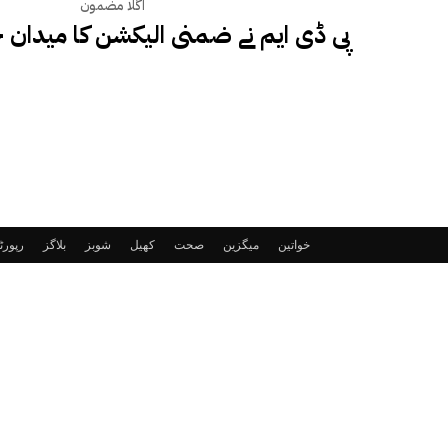
اگلا مضمون
پی ڈی ایم نے ضمنی الیکشن کا میدان خ
خواتین
میگزین
صحت
کھیل
شوبز
بلاگز
رپور