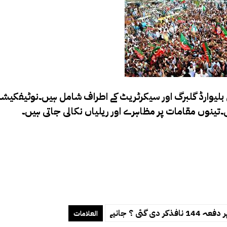
ی ؟ جانیے
العلامات