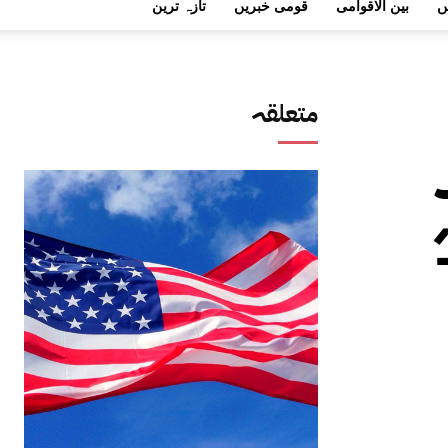
ں
بین الاقوامی
قومی خبریں
تازہ ترین
متعلقہ
ہ 144