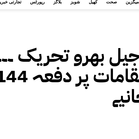
میگزین
صحت
کھیل
شوبز
بلاگز
رپورٹس
تجارتی خبری
یل بھرو تحریک ۔۔۔
لاہور میں کن کن مقامات پر دفع
نیے