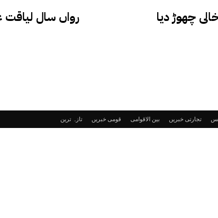
الی چھوڑ دیا
رواں سال لیاقت عل
ٹس
تجارتی خبریں
بین الاقوامی
قومی خبریں
تازہ ترین