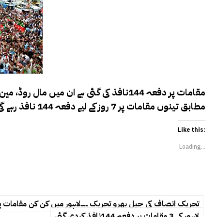
مطابق تینوں مقامات پر 7 روز کے لیے دفعہ 144 نافذ رہے گی۔تینوں مقامات پر مظاہرے اور ریلیاں نکالی جاتی ہیں۔
Like this:
Loading...
تحریک انصاف کی جیل بھرو تحریک ۔۔۔لاہور میں کن کن مقامات پر دفعہ 144 نافذکر دی گئ
لاہور کے 3 مقامات پر دفعہ 144نافذ کردی گئی