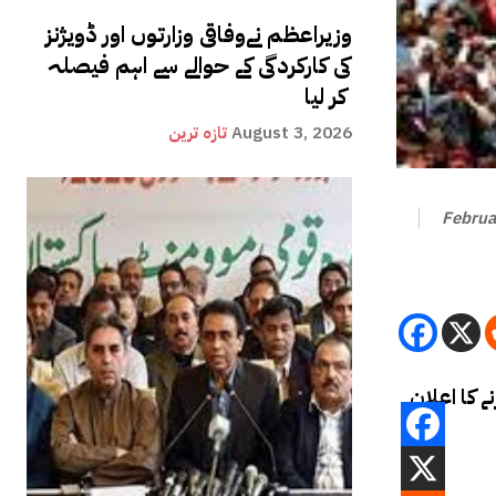
وزیراعظم نےوفاقی وزارتوں اور ڈویژنز
کی کارکردگی کے حوالے سے اہم فیصلہ
کر لیا
August 3, 2026
تازہ ترین
Februa
روع کرنے کا اعلان