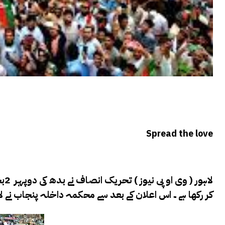
Spread the love
لا
کر رکھا ہے ۔ اس اعلان کے بعد سے محکمہ داخلہ پنجاب نے لاہور کے 3 مقامات پر دفعہ 144 نافذ کردی ہے ۔ 