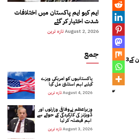
ایم کیو ایم پاکستان میں اختلافات
شدت اختیار کر گئے
August 2, 2026
تازہ ترین
جمع
3مقامات پر دفعہ 144نافذ کی گئی ہے ان میں مال روڈ، مین بلیوارڈ گلبرگ اور سیکرٹریٹ کے اطراف شامل ہیں۔نوٹیفکیشن کے
پاکستانیوں کو امریکی ویزے
کیلیے اہم استثنیٰ مل گیا
August 4, 2026
تازہ ترین
وزیراعظم نےوفاقی وزارتوں اور
ڈویژنز کی کارکردگی کے حوالے سے
اہم فیصلہ کر لیا
August 3, 2026
تازہ ترین