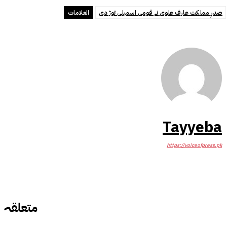
صدرِ مملکت عارف علوی نے قومی اسمبلی توڑ دی
العلامات
Tayyeba
https://voiceofpress.pk
متعلقہ