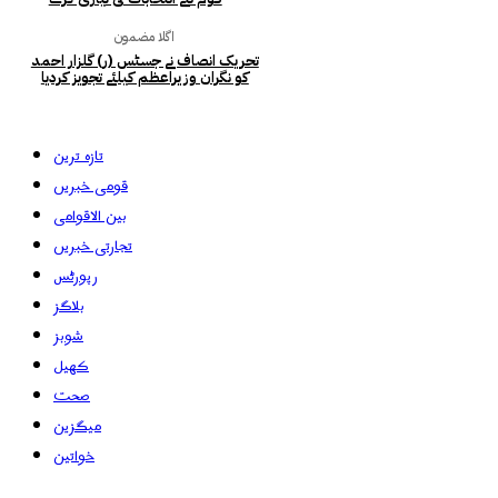
اگلا مضمون
تحریک انصاف نے جسٹس (ر) گلزار احمد
کو نگران وزیراعظم کیلئے تجویز کردیا
تازہ ترین
قومی خبریں
بین الاقوامی
تجارتی خبریں
رپورٹس
بلاگز
شوبز
کھیل
صحت
میگزین
خواتین