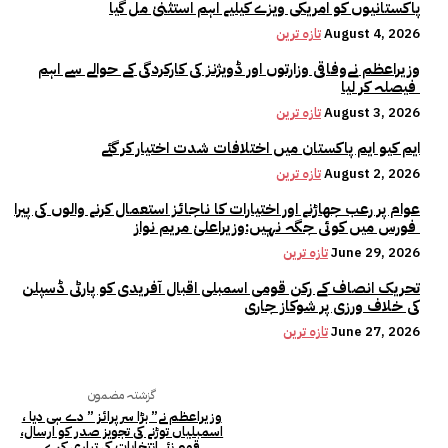
پاکستانیوں کو امریکی ویزے کیلیے اہم استثنیٰ مل گیا
August 4, 2026
تازہ ترین
وزیراعظم نےوفاقی وزارتوں اور ڈویژنز کی کارکردگی کے حوالے سے اہم
فیصلہ کر لیا
August 3, 2026
تازہ ترین
ایم کیو ایم پاکستان میں اختلافات شدت اختیار کر گئے
August 2, 2026
تازہ ترین
عوام پر رعب جھاڑنے اور اختیارات کا ناجائز استعمال کرنے والوں کی پیرا
فورس میں کوئی جگہ نہیں:وزیراعلیٰ مریم نواز
June 29, 2026
تازہ ترین
تحریک انصاف کے رکن قومی اسمبلی اقبال آفریدی کو پارٹی ڈسپلن
کی خلاف ورزی پر شوکاز جاری
June 27, 2026
تازہ ترین
گزشتہ مضمون
وزیراعظم نے” بڑا سرپرائز ” دے ہی دیا ،
اسمبلیاں توڑنے کی تجویز صدر کو ارسال،
قوم نئے انتخابات کی تیاری کرے