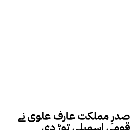
صدرِ مملکت عارف علوی نے
قومی اسمبلی توڑ دی