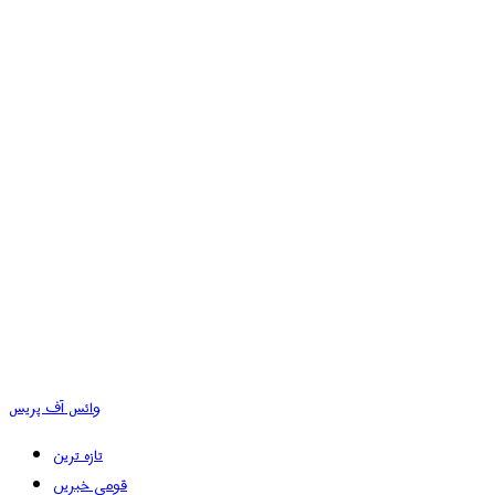
وائس آف پریس
تازہ ترین
قومی خبریں