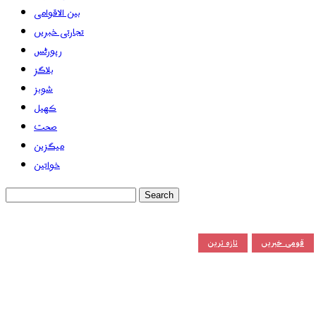
بین الاقوامی
تجارتی خبریں
رپورٹس
بلاگز
شوبز
کھیل
صحت
میگزین
خواتین
قومی خبریں
تازہ ترین