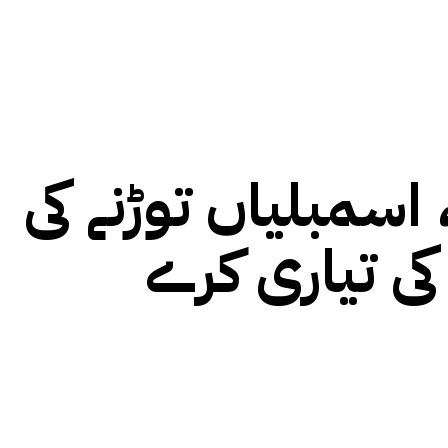
 اسمبلیاں توڑنے کی
کی تیاری کرے