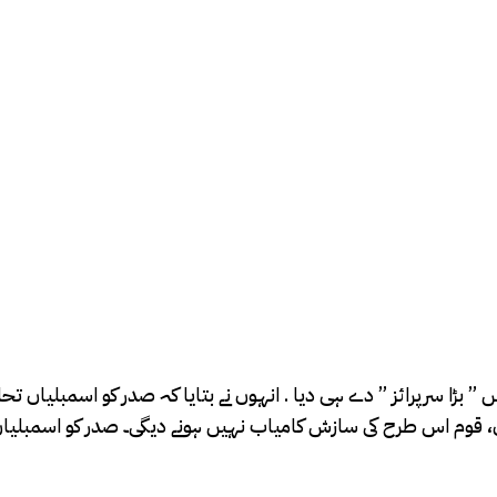
” بڑا سرپرائز ” دے ہی دیا . انہوں نے بتایا کہ صدر کو اسمبلیاں تح
ہوں، قوم اس طرح کی سازش کامیاب نہیں ہونے دیگی۔ صدر کو اسمبلیاں ت