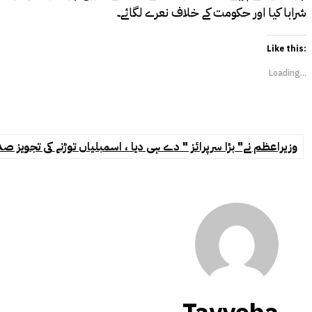
شرابا کیا اور حکومت کے خلاف نعرے لگائے۔
Like this:
Loading...
وزیراعظم نے" بڑا سرپرائز " دے ہی دیا ، اسمبلیاں توڑنے کی تجویز صد