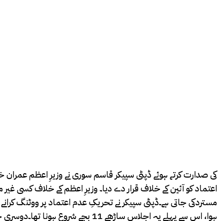
کی صدارت کرتے ہوئے ڈپٹی سپیکر قاسم سوری نے وزیرِ اعظم عمران 
اعتماد کو آئین کے خلاف قرار دے دیا۔ وزیرِ اعظم کے خلاف کسی غیر
مستردکی جاتی ہے۔ڈپٹی سپیکر نے تحریکِ عدم اعتماد پر ووٹنگ کران
ہوا، اس سے پہلے یہ اجلاس ساڑھے 