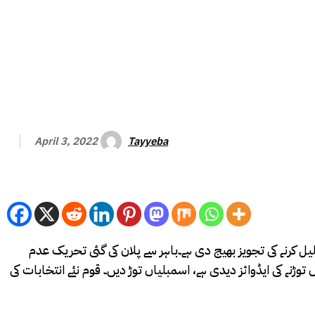
Tayyeba
April 3, 2022
لیل کرنے کی تجویز بھیج دی ہے۔باہر سے پلان کی گئی تحریک عدم
وڑنے کی ایڈوائز دیدی ہے، اسمبلیاں توڑ دیں۔ قوم نئے انتخابات کی