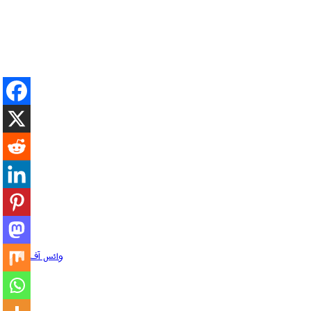
وائس آف پریس