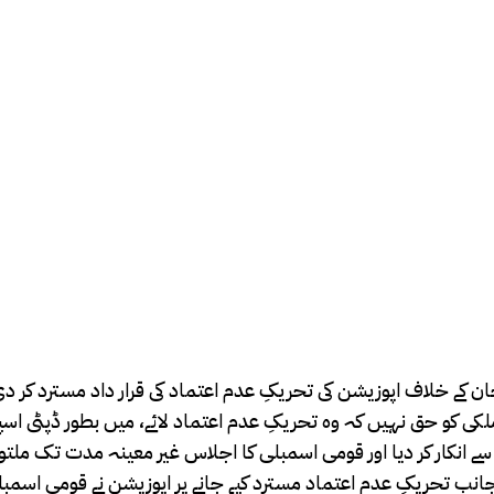
خان کے خلاف اپوزیشن کی تحریکِ عدم اعتماد کی قرار داد مسترد کر
 ملکی کو حق نہیں کہ وہ تحریکِ عدم اعتماد لائے، میں بطور ڈپٹی اس
ے سے انکار کر دیا اور قومی اسمبلی کا اجلاس غیر معینہ مدت تک مل
11 بجے شروع ہونا تھا۔دوسری جانب تحریکِ عدم اعتماد مسترد کیے جانے پر اپوزیشن