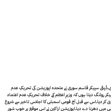
 دی۔ڈپٹی سپیکر قاسم سوری نے متحدہ اپوزیشن کی تحریکِ عدم
پیکر رولنگ دیتا ہوں کہ وزیرِ اعظم کے خلاف تحریکِ عدم اعتماد
توی کر دیا۔اس سے قبل آج قومی اسمبلی کا اجلاس تاخیر سے شروع
 نے قومی اسمبلی میں دھرنا دے دیا۔اپوزیشن اراکین نے اس موقع پر خوب شور