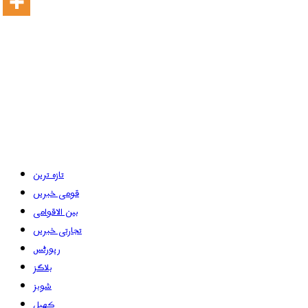
تازہ ترین
قومی خبریں
بین الاقوامی
تجارتی خبریں
رپورٹس
بلاگز
شوبز
کھیل