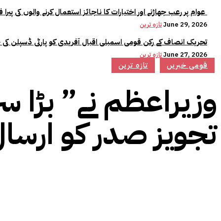
عوام پر رعب جھاڑنے اور اختیارات کا ناجائز استعمال کرنے والوں کی پیرا فورس میں کوئی جگہ نہیں:وزیراعلیٰ مریم نواز
June 29, 2026
تازہ ترین
تحریک انصاف کے رکن قومی اسمبلی اقبال آفریدی کو پارٹی ڈسپلن کی 
June 27, 2026
تازہ ترین
قومی خبریں
تازہ ترین
وزیراعظم نے” بڑا سر
تجویز صدر کو ارسال،