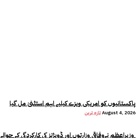
پاکستانیوں کو امریکی ویزے کیلیے اہم استثنیٰ مل گیا
August 4, 2026
تازہ ترین
وزیراعظم نےوفاقی وزارتوں اور ڈویژنز کی کارکردگی کے حوالے سے اہم فیصلہ کر لیا