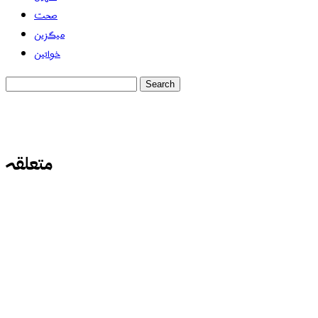
صحت
میگزین
خواتین
متعلقہ